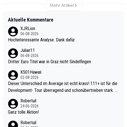
Mehr Artikel
Aktuelle Kommentare
XJRLion
06-08-2026
Hochinteressante Analyse. Dank dafür.
Julian11
06-08-2026
Dritter Euro Titel war in Graz nicht Sindelfingen
K501Hawaii
02-08-2026
Dieser Unterschied im Average ist echt krass! 111+ ist für die
Development- Tour überragend und schonübertrieben stark. U
nter 60 im Ave dagegen eigentlich schon zu schwach - gerade
Robertuil
mal 40+ erst recht. Da gewinnst keinen Blumentopf - ist ja noc
24-06-2026
h krasser wie ein Pokalspiel eines Kreisligisten vs einem Bund
Ganz tolle Aktion!
esligisten.
Robertuil