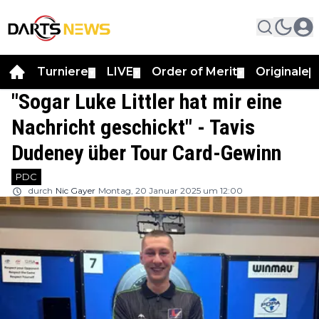
Turniere
LIVE
Order of Merit
Originale
▼
▼
▼
▼
"Sogar Luke Littler hat mir eine
Nachricht geschickt" - Tavis
Dudeney über Tour Card-Gewinn
PDC
durch
Nic Gayer
Montag, 20 Januar 2025 um 12:00