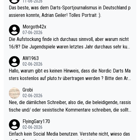
11-06-2026
Das beste, was dem Darts-Sportjournalismus in Deutschland p
assieren konnte, Adrian Geiler! Tolles Portrait :).
Morgoth42x
07-06-2026
Die Aufstockung finde ich durchaus sinnvoll, aber warum nicht
16/8? Die Jugendspiele waren letztes Jahr durchaus sehr kurz
weilig und besser anzuschauen, als manch Erwachsenenspiel.
AW1963
Allerdings ist Mitchell Lawrie als Nummer 1 der Welt eh qualifi
02-06-2026
ziert. Somit ändert die automatische Qualifikation des Weltmei
Hallo, warum gibt es keinen Hinweis, dass die Nordic Darts Ma
sters erstmal nichts. Ich denke sie wollen damit für nächstes J
sters kostenlos auf pluto.tv übertragen werden ? Bitte den Arti
ahr vorsorgen, denn da ist er alt genug für die PDC und wird w
kel aktualisieren, danke!
Grobi
ohl wenig WDF Turniere spielen. Dies war bei Archie Self letzt
02-06-2026
es Jahr der Fall. Er musste als amtierender Weltmeister durch
Nee, die dämlichen Schreiber, also die, die beleidigende, rassis
den Qualifier und ich glaube kaum, dass Mitchel sich das (in Ve
tische und/ oder sexistische Kommentare schreiben, die sollte
gas) antun würde, wenn er doch eigentlich die PDC-WM als Zi
n das einfach mal bleiben lassen. Sollten besser mal ihr eigene
FlyingGary170
el hat.
s Leben in den Griff kriegen. Nur eins wundert mich: Luke Little
02-06-2026
r war doch neulich erst derjenige, der über Social Media GvV p
Einfach kein Social Media benutzen. Verstehe nicht, wieso das
rovoziert hat. Und Littlers Mutter schießt öfters mal gegen Ric