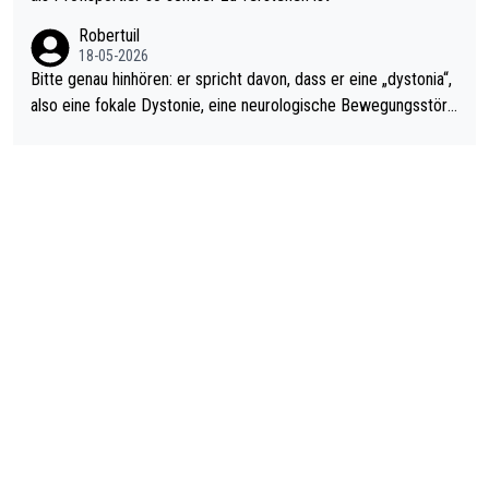
ardo Pietreczko auf Social Media. Hmmmm. Finde den Fehler!
Robertuil
18-05-2026
Bitte genau hinhören: er spricht davon, dass er eine „dystonia“,
also eine fokale Dystonie, eine neurologische Bewegungsstöru
ng, bei der unkontrolliert Bewegungen und Krämpfe erzeugt w
erden, im Arm hat. Und, dass Medikamente ihm helfen! Ich glau
be immer noch, dass sehr viele der Dartits-Fälle fälschlich psy
chologisiert werden und eigentlich fokale Dystonien sind. Und
diese könnten teils wirksam behandelt werden! Dafür müsste
man nur zum Neurologen und nicht zum Mentaltrainer gehen…