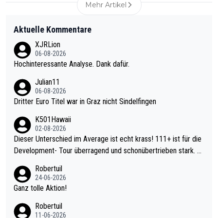
Mehr Artikel
Aktuelle Kommentare
XJRLion
06-08-2026
Hochinteressante Analyse. Dank dafür.
Julian11
06-08-2026
Dritter Euro Titel war in Graz nicht Sindelfingen
K501Hawaii
02-08-2026
Dieser Unterschied im Average ist echt krass! 111+ ist für die
Development- Tour überragend und schonübertrieben stark. U
nter 60 im Ave dagegen eigentlich schon zu schwach - gerade
Robertuil
mal 40+ erst recht. Da gewinnst keinen Blumentopf - ist ja noc
24-06-2026
h krasser wie ein Pokalspiel eines Kreisligisten vs einem Bund
Ganz tolle Aktion!
esligisten.
Robertuil
11-06-2026