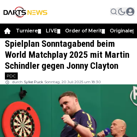
Turniere
LIVE
Order of Merit
Originale
▼
▼
▼
▼
Spielplan Sonntagabend beim
World Matchplay 2025 mit Martin
Schindler gegen Jonny Clayton
PDC
durch
Sylke Puck
Sonntag, 20 Juli 2025 um 18:30