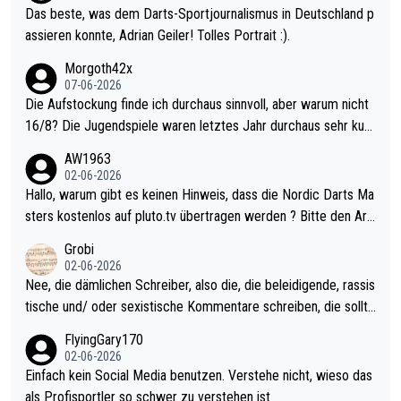
Das beste, was dem Darts-Sportjournalismus in Deutschland p
assieren konnte, Adrian Geiler! Tolles Portrait :).
Morgoth42x
07-06-2026
Die Aufstockung finde ich durchaus sinnvoll, aber warum nicht
16/8? Die Jugendspiele waren letztes Jahr durchaus sehr kurz
weilig und besser anzuschauen, als manch Erwachsenenspiel.
AW1963
Allerdings ist Mitchell Lawrie als Nummer 1 der Welt eh qualifi
02-06-2026
ziert. Somit ändert die automatische Qualifikation des Weltmei
Hallo, warum gibt es keinen Hinweis, dass die Nordic Darts Ma
sters erstmal nichts. Ich denke sie wollen damit für nächstes J
sters kostenlos auf pluto.tv übertragen werden ? Bitte den Arti
ahr vorsorgen, denn da ist er alt genug für die PDC und wird w
kel aktualisieren, danke!
Grobi
ohl wenig WDF Turniere spielen. Dies war bei Archie Self letzt
02-06-2026
es Jahr der Fall. Er musste als amtierender Weltmeister durch
Nee, die dämlichen Schreiber, also die, die beleidigende, rassis
den Qualifier und ich glaube kaum, dass Mitchel sich das (in Ve
tische und/ oder sexistische Kommentare schreiben, die sollte
gas) antun würde, wenn er doch eigentlich die PDC-WM als Zi
n das einfach mal bleiben lassen. Sollten besser mal ihr eigene
FlyingGary170
el hat.
s Leben in den Griff kriegen. Nur eins wundert mich: Luke Little
02-06-2026
r war doch neulich erst derjenige, der über Social Media GvV p
Einfach kein Social Media benutzen. Verstehe nicht, wieso das
rovoziert hat. Und Littlers Mutter schießt öfters mal gegen Ric
als Profisportler so schwer zu verstehen ist