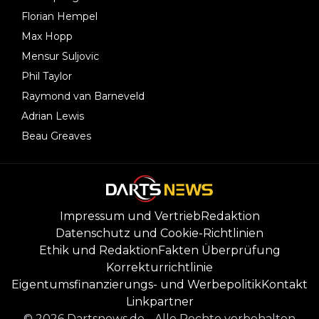
Florian Hempel
Max Hopp
Mensur Suljovic
Phil Taylor
Raymond van Barneveld
Adrian Lewis
Beau Greaves
Impressum und Vertrieb
Redaktion
Datenschutz und Cookie-Richtlinien
Ethik und Redaktion
Fakten Überprüfung
Korrekturrichtlinie
Eigentumsfinanzierungs- und Werbepolitik
Kontakt
Linkpartner
©
2026
Dartsnews.de
-
Alle Rechte vorbehalten