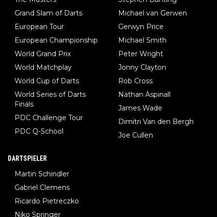
Grand Slam of Darts
Michael van Gerwen
European Tour
Gerwyn Price
European Championship
Michael Smith
World Grand Prix
Peter Wright
World Matchplay
Jonny Clayton
World Cup of Darts
Rob Cross
World Series of Darts
Nathan Aspinall
Finals
James Wade
PDC Challenge Tour
Dimitri Van den Bergh
PDC Q-School
Joe Cullen
DARTSPIELER
Martin Schindler
Gabriel Clemens
Ricardo Pietreczko
Niko Springer