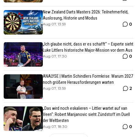
New Zealand Darts Masters 2026: Teilnehmerfeld,
Auslosung, Historie und Modus
0
Aug 07, 13:59
„Ich glaube nicht, dass er es schafft“ – Experte sieht
Luke Littlers historische Major-Mission vor dem Aus
0
Aug 07, 17:30
ANALYSE | Martin Schindlers Formkrise: Warum 2027
noch größere Herausforderungen warten
2
Aug 07, 13:59
„Das wird noch eskalieren – Littler wartet auf van
Veen“: Robert Marijanovic sieht Zündstoff im Duell
der Weltbesten
0
Aug 07, 18:30