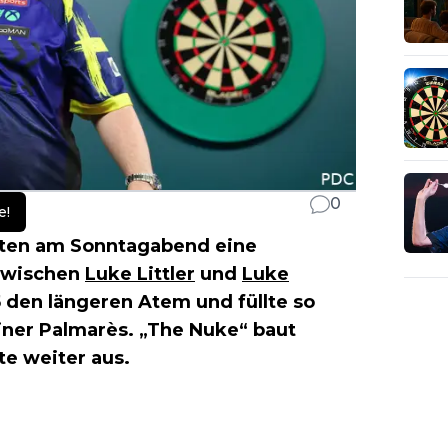
0
e!
ten am Sonntagabend eine
 zwischen
Luke Littler
und
Luke
5 den längeren Atem und füllte so
einer Palmarès. „The Nuke“ baut
te weiter aus.