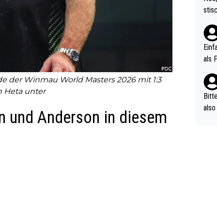
urch
stis
(in 
ten 
als Z
nes 
ttle
Einf
vV p
als 
n Ri
de der Winmau World Masters 2026 mit 1:3
ehle
Heta unter
Bitt
also
n und Anderson in diesem
ung,
werd
aube
sych
d di
e ma
n…