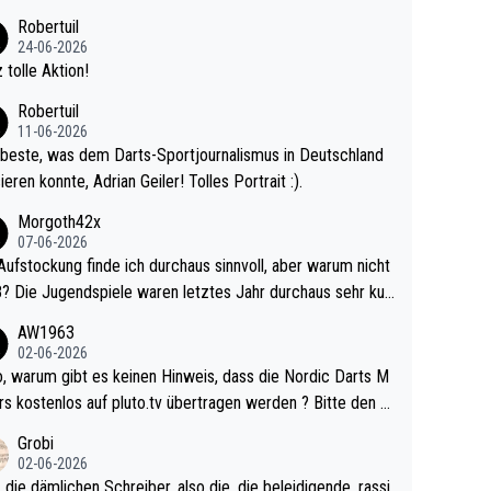
 Ave dagegen eigentlich schon zu schwach - gerad
Robertuil
st recht. Da gewinnst keinen Blumentopf - ist ja n
24-06-2026
kalspiel eines Kreisligisten vs einem Bu
 tolle Aktion!
ligisten.
Robertuil
11-06-2026
beste, was dem Darts-Sportjournalismus in Deutschland
ieren konnte, Adrian Geiler! Tolles Portrait :).
Morgoth42x
07-06-2026
Aufstockung finde ich durchaus sinnvoll, aber warum nicht
r durchaus sehr kur
lig und besser anzuschauen, als manch Erwachsenenspie
AW1963
02-06-2026
ert. Somit ändert die automatische Qualifikation des Weltm
e Nordic Darts M
mal nichts. Ich denke sie wollen damit für nächste
rs kostenlos auf pluto.tv übertragen werden ? Bitte den A
hr vorsorgen, denn da ist er alt genug für die PDC und wir
el aktualisieren, danke!
Grobi
hl wenig WDF Turniere spielen. Dies war bei Archie Self l
02-06-2026
es Jahr der Fall. Er musste als amtierender Weltmeister d
 die dämlichen Schreiber, also die, die beleidigende, rassi