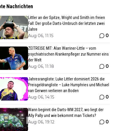
bte Nachrichten
Littler an der Spitze, Wright und Smith im freien
Fall: Der große Darts-Umbruch der letzten zwei
Jahre
0
Aug 06, 11:15
ZEITREISE MIT: Alan Warriner-Little – vom
psychiatrischen Krankenpfleger zur Nummer eins
der Welt
0
Aug 06, 11:18
Jahresrangliste: Luke Littler dominiert 2026 die
Preisgeldrangliste – Luke Humphries und Michael
van Gerwen verlieren an Boden
0
Aug 06, 14:15
Wann beginnt die Darts-WM 2027, wo liegt der
Ally Pally und wie bekommt man Tickets?
0
Aug 06, 19:12