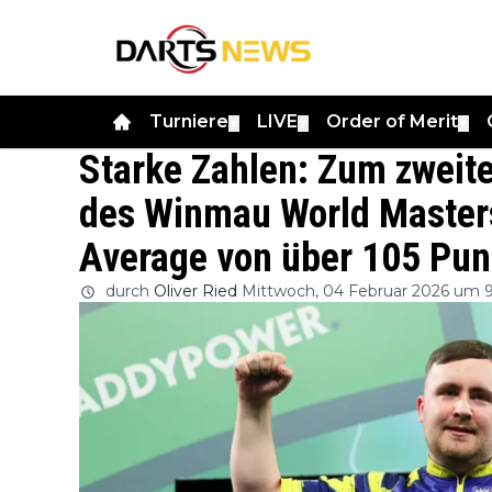
Turniere
LIVE
Order of Merit
▼
▼
▼
Starke Zahlen: Zum zweite
des Winmau World Masters
Average von über 105 Pun
durch
Oliver Ried
Mittwoch, 04 Februar 2026 um 