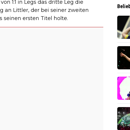
n 1:1 in Legs das dritte Leg die
Belie
an Littler, der bei seiner zweiten
einen ersten Titel holte.