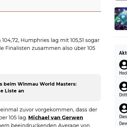
n 104,72, Humphries lag mit 105,51 sogar
ide Finalisten zusammen also über 105
Akt
Hoch
es beim Winmau World Masters:
e Liste an
Drit
st einmal zuvor vorgekommen, dass der
Diese
er 105 lag.
Michael van Gerwen
Deve
inem beeindruckenden Average von