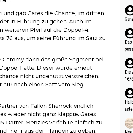
hen.
nter 60 im
e mal 40+ er
g und gab Gates die Chance, im dritten
och krasser wie ein Po
Ganz
eder in Führung zu gehen. Auch im
ndes
 weiteren Pfeil auf die Doppel-4.
ts 76 aus, um seine Führung im Satz zu
Das 
pass
hlte Cammy dann das große Segment bei
e Doppel hatte. Dieser wurde erneut
Die 
rchance nicht ungenutzt verstreichen.
16/8? Die Jugendspiele waren letztes Jah
r nur noch einen Satz vom Sieg
zwei
l. Allerdings ist Mitchell Lawrie als Nummer 1 der Welt eh quali
fizi
Hallo, warum gibt es keinen Hinweis, dass di
artner von Fallon Sherrock endlich
eisters erst
aste
 es wieder nicht ganz klappte. Gates
s Ja
rtik
d wo
5-Darter. Menzies verfehlte einfach zu
etzt
 und mehr aus den Händen zu geben.
Nee,