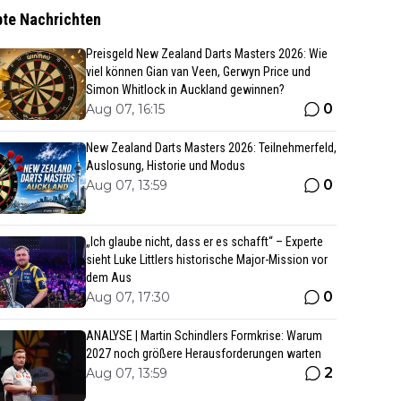
bte Nachrichten
Preisgeld New Zealand Darts Masters 2026: Wie
viel können Gian van Veen, Gerwyn Price und
Simon Whitlock in Auckland gewinnen?
0
Aug 07, 16:15
New Zealand Darts Masters 2026: Teilnehmerfeld,
Auslosung, Historie und Modus
0
Aug 07, 13:59
„Ich glaube nicht, dass er es schafft“ – Experte
sieht Luke Littlers historische Major-Mission vor
dem Aus
0
Aug 07, 17:30
ANALYSE | Martin Schindlers Formkrise: Warum
2027 noch größere Herausforderungen warten
2
Aug 07, 13:59