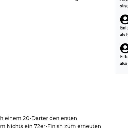
urch
stis
(in 
ten 
als Z
nes 
ttle
Einf
vV p
als 
n Ri
ehle
Bitt
also
ung,
werd
aube
sych
d di
e ma
n…
ch einem 20-Darter den ersten
em Nichts ein 72er-Finish zum erneuten