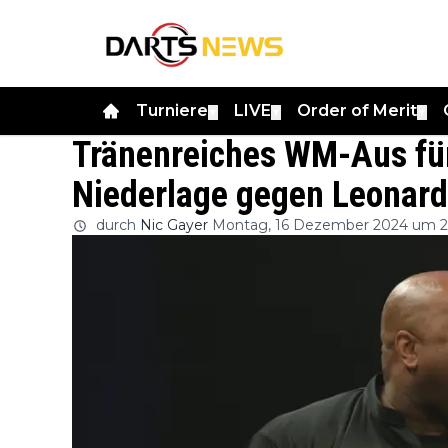
Turniere
LIVE
Order of Merit
▼
▼
▼
Tränenreiches WM-Aus fü
Niederlage gegen Leonard
durch
Nic Gayer
Montag, 16 Dezember 2024 um 2