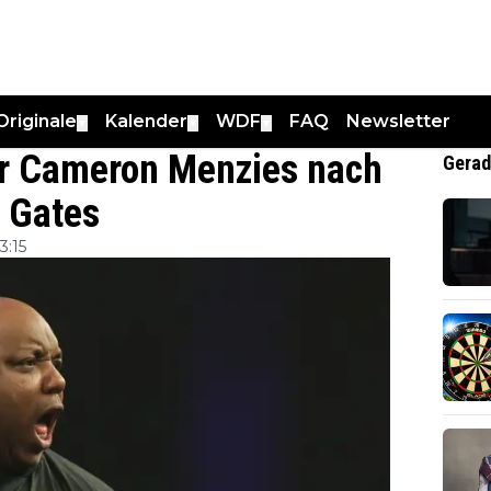
Originale
Kalender
WDF
FAQ
Newsletter
▼
▼
▼
r Cameron Menzies nach
Gerad
 Gates
3:15