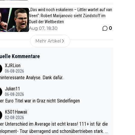
„Das wird noch eskalieren – Littler wartet auf van
Veen“: Robert Marijanovic sieht Zündstoff im
Duell der Weltbesten
0
Aug 07, 18:30
Mehr Artikel
uelle Kommentare
XJRLion
06-08-2026
interessante Analyse. Dank dafür.
Julian11
06-08-2026
ter Euro Titel war in Graz nicht Sindelfingen
K501Hawaii
02-08-2026
r Unterschied im Average ist echt krass! 111+ ist für die
lopment- Tour überragend und schonübertrieben stark. U