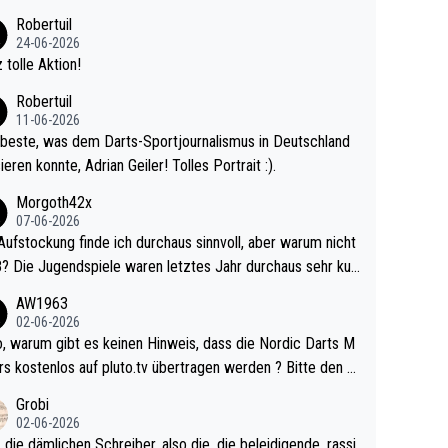
 Ave dagegen eigentlich schon zu schwach - gerad
Robertuil
st recht. Da gewinnst keinen Blumentopf - ist ja n
24-06-2026
kalspiel eines Kreisligisten vs einem Bu
 tolle Aktion!
ligisten.
Robertuil
11-06-2026
beste, was dem Darts-Sportjournalismus in Deutschland
ieren konnte, Adrian Geiler! Tolles Portrait :).
Morgoth42x
07-06-2026
Aufstockung finde ich durchaus sinnvoll, aber warum nicht
r durchaus sehr kur
lig und besser anzuschauen, als manch Erwachsenenspie
AW1963
02-06-2026
ert. Somit ändert die automatische Qualifikation des Weltm
e Nordic Darts M
mal nichts. Ich denke sie wollen damit für nächste
rs kostenlos auf pluto.tv übertragen werden ? Bitte den A
hr vorsorgen, denn da ist er alt genug für die PDC und wir
el aktualisieren, danke!
Grobi
hl wenig WDF Turniere spielen. Dies war bei Archie Self l
02-06-2026
es Jahr der Fall. Er musste als amtierender Weltmeister d
 die dämlichen Schreiber, also die, die beleidigende, rassi