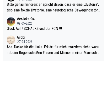
Bitte genau hinhören: er spricht davon, dass er eine „dystonia“,
also eine fokale Dystonie, eine neurologische Bewegungsstöru
ng, bei der unkontrolliert Bewegungen und Krämpfe erzeugt w
derJoker04
erden, im Arm hat. Und, dass Medikamente ihm helfen! Ich glau
09-05-2026
be immer noch, dass sehr viele der Dartits-Fälle fälschlich psy
Glück Auf ! SCHALKE und der FCN !!!
chologisiert werden und eigentlich fokale Dystonien sind. Und
Grobi
diese könnten teils wirksam behandelt werden! Dafür müsste
27-04-2026
man nur zum Neurologen und nicht zum Mentaltrainer gehen…
Aha. Danke für die Links. Erklärt für mich trotzdem nicht, waru
m beim Bogenschießen Frauen und Männer in einer Mannschaf
t spielen. Und beim Dressurreiten sind ebenfalls Frauen und Mä
nner in einer Mannschaft und das, obwohl hier auch eine Körpe
rlichkeit vorausgesetzt ist. Gilt sogar bei den olympischen Spie
len! Der Podcast "Tops Tops Tops" (Folgen 70 und 72) beschä
ftigt sich ausführlich, sachlich und absolut nachvollziehbar mit
dem Thema.