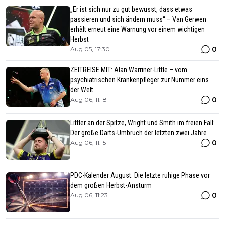
„Er ist sich nur zu gut bewusst, dass etwas
passieren und sich ändern muss“ – Van Gerwen
erhält erneut eine Warnung vor einem wichtigen
Herbst
0
Aug 05, 17:30
ZEITREISE MIT: Alan Warriner-Little – vom
psychiatrischen Krankenpfleger zur Nummer eins
der Welt
0
Aug 06, 11:18
Littler an der Spitze, Wright und Smith im freien Fall:
Der große Darts-Umbruch der letzten zwei Jahre
0
Aug 06, 11:15
PDC-Kalender August: Die letzte ruhige Phase vor
dem großen Herbst-Ansturm
0
Aug 06, 11:23