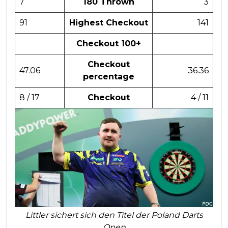
7
180 Thrown
3
91
Highest Checkout
141
Checkout 100+
Checkout
47.06
36.36
percentage
8 / 17
Checkout
4 / 11
Littler sichert sich den Titel der Poland Darts
Open