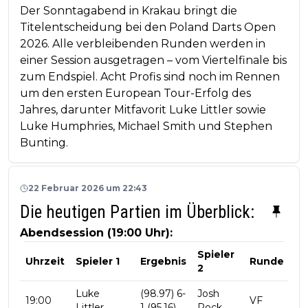
Der Sonntagabend in Krakau bringt die
Titelentscheidung bei den Poland Darts Open
2026. Alle verbleibenden Runden werden in
einer Session ausgetragen – vom Viertelfinale bis
zum Endspiel. Acht Profis sind noch im Rennen
um den ersten European Tour-Erfolg des
Jahres, darunter Mitfavorit Luke Littler sowie
Luke Humphries, Michael Smith und Stephen
Bunting.
22 Februar 2026 um 22:43
Die heutigen Partien im Überblick:
Abendsession (19:00 Uhr):
Spieler
Uhrzeit
Spieler 1
Ergebnis
Runde
2
Luke
(98.97) 6-
Josh
19:00
VF
Littler
1 (95.16)
Rock