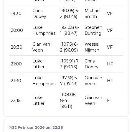
Chris
(90.05) 6-
Michael
19:30
VF
Dobey
2 (83.45)
Smith
Luke
(92.03) 6-
Stephen
20:00
VF
Humphries
1 (88.47)
Bunting
Gian van
(107.5) 6-
Wessel
20:30
VF
Veen
2 (96.09)
Nijman
Luke
(105.91) 7-
Chris
21:00
HF
Littler
3 (93.73)
Dobey
Luke
(97.66) 5-
Gian van
21:30
HF
Humphries
7 (97.43)
Veen
(108.06)
Luke
Gian van
22:15
8-4
F
Littler
Veen
(96.11)
22 Februar 2026 um 22:28