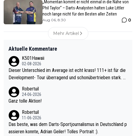
„Momentan kommt er nicht einmal in die Nähe von
Phil Taylor“ – Darts-Analysten halten Luke Littler
noch lange nicht für den Besten aller Zeiten
0
Aug 06, 8:30
Mehr Artikel
Aktuelle Kommentare
K501Hawaii
02-08-2026
Dieser Unterschied im Average ist echt krass! 111+ ist für die
Development- Tour überragend und schonübertrieben stark. U
nter 60 im Ave dagegen eigentlich schon zu schwach - gerade
Robertuil
mal 40+ erst recht. Da gewinnst keinen Blumentopf - ist ja noc
24-06-2026
h krasser wie ein Pokalspiel eines Kreisligisten vs einem Bund
Ganz tolle Aktion!
esligisten.
Robertuil
11-06-2026
Das beste, was dem Darts-Sportjournalismus in Deutschland p
assieren konnte, Adrian Geiler! Tolles Portrait :).