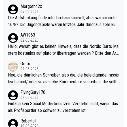
Morgoth42x
07-06-2026
Die Aufstockung finde ich durchaus sinnvoll, aber warum nicht
16/8? Die Jugendspiele waren letztes Jahr durchaus sehr kurz
weilig und besser anzuschauen, als manch Erwachsenenspiel.
AW1963
Allerdings ist Mitchell Lawrie als Nummer 1 der Welt eh qualifi
02-06-2026
ziert. Somit ändert die automatische Qualifikation des Weltmei
Hallo, warum gibt es keinen Hinweis, dass die Nordic Darts Ma
sters erstmal nichts. Ich denke sie wollen damit für nächstes J
sters kostenlos auf pluto.tv übertragen werden ? Bitte den Arti
ahr vorsorgen, denn da ist er alt genug für die PDC und wird w
kel aktualisieren, danke!
Grobi
ohl wenig WDF Turniere spielen. Dies war bei Archie Self letzt
02-06-2026
es Jahr der Fall. Er musste als amtierender Weltmeister durch
Nee, die dämlichen Schreiber, also die, die beleidigende, rassis
den Qualifier und ich glaube kaum, dass Mitchel sich das (in Ve
tische und/ oder sexistische Kommentare schreiben, die sollte
gas) antun würde, wenn er doch eigentlich die PDC-WM als Zi
n das einfach mal bleiben lassen. Sollten besser mal ihr eigene
FlyingGary170
el hat.
s Leben in den Griff kriegen. Nur eins wundert mich: Luke Little
02-06-2026
r war doch neulich erst derjenige, der über Social Media GvV p
Einfach kein Social Media benutzen. Verstehe nicht, wieso das
rovoziert hat. Und Littlers Mutter schießt öfters mal gegen Ric
als Profisportler so schwer zu verstehen ist
ardo Pietreczko auf Social Media. Hmmmm. Finde den Fehler!
Robertuil
18-05-2026