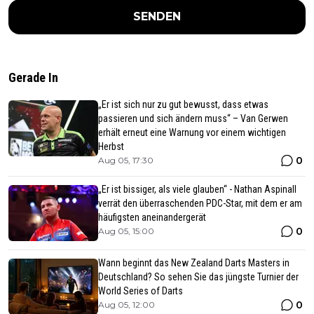
SENDEN
Gerade In
„Er ist sich nur zu gut bewusst, dass etwas
passieren und sich ändern muss“ – Van Gerwen
erhält erneut eine Warnung vor einem wichtigen
Herbst
0
Aug 05, 17:30
„Er ist bissiger, als viele glauben“ - Nathan Aspinall
verrät den überraschenden PDC-Star, mit dem er am
häufigsten aneinandergerät
0
Aug 05, 15:00
Wann beginnt das New Zealand Darts Masters in
Deutschland? So sehen Sie das jüngste Turnier der
World Series of Darts
0
Aug 05, 12:00