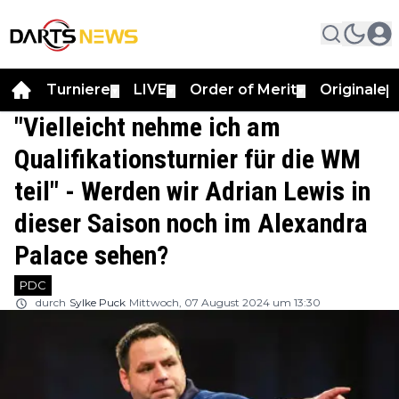
Turniere
LIVE
Order of Merit
Originale
▼
▼
▼
▼
"Vielleicht nehme ich am
Qualifikationsturnier für die WM
teil" - Werden wir Adrian Lewis in
dieser Saison noch im Alexandra
Palace sehen?
PDC
durch
Sylke Puck
Mittwoch, 07 August 2024 um 13:30