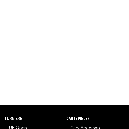
TURNIERE
DARTSPIELER
UK Open
Gary Anderson