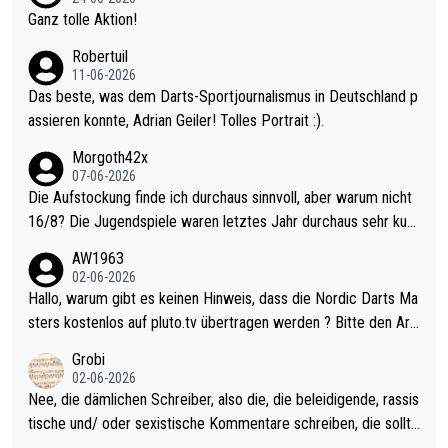
h krasser wie ein Pokalspiel eines Kreisligisten vs einem Bund
Ganz tolle Aktion!
esligisten.
Robertuil
11-06-2026
Das beste, was dem Darts-Sportjournalismus in Deutschland p
assieren konnte, Adrian Geiler! Tolles Portrait :).
Morgoth42x
07-06-2026
Die Aufstockung finde ich durchaus sinnvoll, aber warum nicht
16/8? Die Jugendspiele waren letztes Jahr durchaus sehr kurz
weilig und besser anzuschauen, als manch Erwachsenenspiel.
AW1963
Allerdings ist Mitchell Lawrie als Nummer 1 der Welt eh qualifi
02-06-2026
ziert. Somit ändert die automatische Qualifikation des Weltmei
Hallo, warum gibt es keinen Hinweis, dass die Nordic Darts Ma
sters erstmal nichts. Ich denke sie wollen damit für nächstes J
sters kostenlos auf pluto.tv übertragen werden ? Bitte den Arti
ahr vorsorgen, denn da ist er alt genug für die PDC und wird w
kel aktualisieren, danke!
Grobi
ohl wenig WDF Turniere spielen. Dies war bei Archie Self letzt
02-06-2026
es Jahr der Fall. Er musste als amtierender Weltmeister durch
Nee, die dämlichen Schreiber, also die, die beleidigende, rassis
den Qualifier und ich glaube kaum, dass Mitchel sich das (in Ve
tische und/ oder sexistische Kommentare schreiben, die sollte
gas) antun würde, wenn er doch eigentlich die PDC-WM als Zi
n das einfach mal bleiben lassen. Sollten besser mal ihr eigene