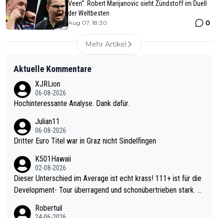
Veen“: Robert Marijanovic sieht Zündstoff im Duell
der Weltbesten
0
Aug 07, 18:30
Mehr Artikel
Aktuelle Kommentare
XJRLion
06-08-2026
Hochinteressante Analyse. Dank dafür.
Julian11
06-08-2026
Dritter Euro Titel war in Graz nicht Sindelfingen
K501Hawaii
02-08-2026
Dieser Unterschied im Average ist echt krass! 111+ ist für die
Development- Tour überragend und schonübertrieben stark. U
nter 60 im Ave dagegen eigentlich schon zu schwach - gerade
Robertuil
mal 40+ erst recht. Da gewinnst keinen Blumentopf - ist ja noc
24-06-2026