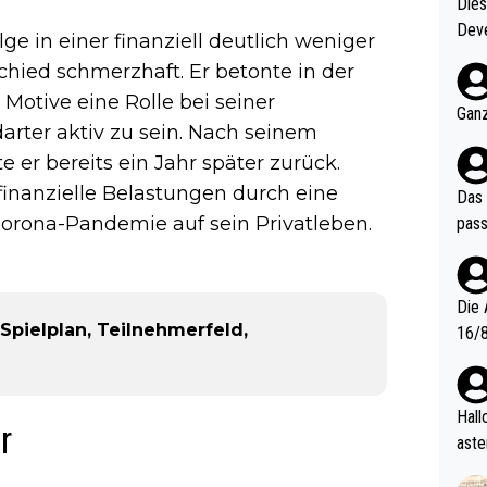
Diese
Deve
ge in einer finanziell deutlich weniger
nter 60 im
rschied schmerzhaft. Er betonte in der
e mal 40+ er
Motive eine Rolle bei seiner
och krasser wie ein Po
Ganz
darter aktiv zu sein. Nach seinem
ndes
er bereits ein Jahr später zurück.
nanzielle Belastungen durch eine
Das 
orona-Pandemie auf sein Privatleben.
pass
Die 
Spielplan, Teilnehmerfeld,
16/8? Die Jugendspiele waren letztes Jah
zwei
l. Allerdings ist Mitchell Lawrie als Nummer 1 der Welt eh quali
fizi
Hallo, warum gibt es keinen Hinweis, dass di
r
eisters erst
aste
s Ja
rtik