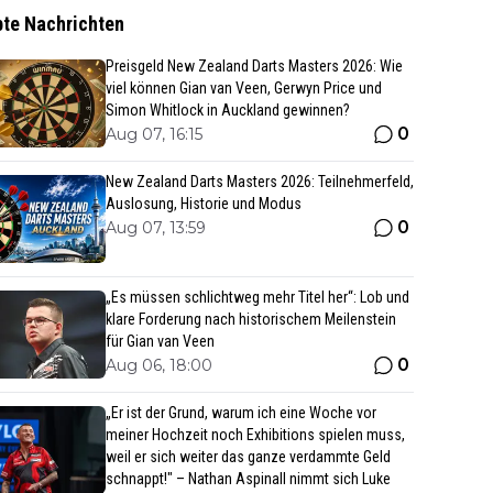
bte Nachrichten
Preisgeld New Zealand Darts Masters 2026: Wie
viel können Gian van Veen, Gerwyn Price und
Simon Whitlock in Auckland gewinnen?
0
Aug 07, 16:15
New Zealand Darts Masters 2026: Teilnehmerfeld,
Auslosung, Historie und Modus
0
Aug 07, 13:59
„Es müssen schlichtweg mehr Titel her“: Lob und
klare Forderung nach historischem Meilenstein
für Gian van Veen
0
Aug 06, 18:00
„Er ist der Grund, warum ich eine Woche vor
meiner Hochzeit noch Exhibitions spielen muss,
weil er sich weiter das ganze verdammte Geld
schnappt!" – Nathan Aspinall nimmt sich Luke