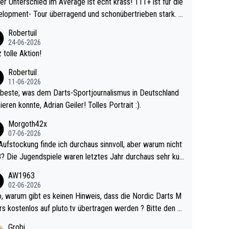
r Unterschied im Average ist echt krass! 111+ ist für die
lopment- Tour überragend und schonübertrieben stark. U
 Ave dagegen eigentlich schon zu schwach - gerad
Robertuil
st recht. Da gewinnst keinen Blumentopf - ist ja n
24-06-2026
kalspiel eines Kreisligisten vs einem Bu
 tolle Aktion!
ligisten.
Robertuil
11-06-2026
beste, was dem Darts-Sportjournalismus in Deutschland
ieren konnte, Adrian Geiler! Tolles Portrait :).
Morgoth42x
07-06-2026
Aufstockung finde ich durchaus sinnvoll, aber warum nicht
r durchaus sehr kur
lig und besser anzuschauen, als manch Erwachsenenspie
AW1963
02-06-2026
ert. Somit ändert die automatische Qualifikation des Weltm
e Nordic Darts M
mal nichts. Ich denke sie wollen damit für nächste
rs kostenlos auf pluto.tv übertragen werden ? Bitte den A
hr vorsorgen, denn da ist er alt genug für die PDC und wir
el aktualisieren, danke!
Grobi