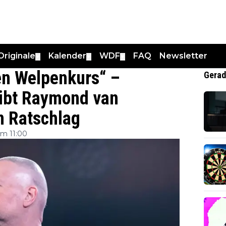
Originale
Kalender
WDF
FAQ
Newsletter
▼
▼
▼
inen Welpenkurs“ –
Gerad
ibt Raymond van
n Ratschlag
m 11:00