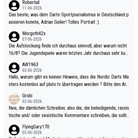
Robertuil
11-06-2026
Das beste, was dem Darts-Sportjournalismus in Deutschland p
assieren konnte, Adrian Geiler! Tolles Portrait :).
Morgoth42x
07-06-2026
Die Aufstockung finde ich durchaus sinnvoll, aber warum nicht
16/8? Die Jugendspiele waren letztes Jahr durchaus sehr kurz
weilig und besser anzuschauen, als manch Erwachsenenspiel.
AW1963
Allerdings ist Mitchell Lawrie als Nummer 1 der Welt eh qualifi
02-06-2026
ziert. Somit ändert die automatische Qualifikation des Weltmei
Hallo, warum gibt es keinen Hinweis, dass die Nordic Darts Ma
sters erstmal nichts. Ich denke sie wollen damit für nächstes J
sters kostenlos auf pluto.tv übertragen werden ? Bitte den Arti
ahr vorsorgen, denn da ist er alt genug für die PDC und wird w
kel aktualisieren, danke!
Grobi
ohl wenig WDF Turniere spielen. Dies war bei Archie Self letzt
02-06-2026
es Jahr der Fall. Er musste als amtierender Weltmeister durch
Nee, die dämlichen Schreiber, also die, die beleidigende, rassis
den Qualifier und ich glaube kaum, dass Mitchel sich das (in Ve
tische und/ oder sexistische Kommentare schreiben, die sollte
gas) antun würde, wenn er doch eigentlich die PDC-WM als Zi
n das einfach mal bleiben lassen. Sollten besser mal ihr eigene
FlyingGary170
el hat.
s Leben in den Griff kriegen. Nur eins wundert mich: Luke Little
02-06-2026
r war doch neulich erst derjenige, der über Social Media GvV p