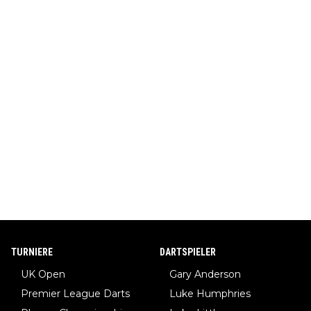
TURNIERE
DARTSPIELER
UK Open
Gary Anderson
Premier League Darts
Luke Humphries