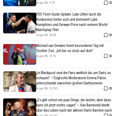
0
Aug 08, 9:15
PDC Form Guide Update: Luke Littler lässt die
Konkurrenz hinter sich und dominiert Luke
Humphries und Gerwyn Price nach seinem World-
Matchplay-Titel
0
Aug 08, 15:53
Michael van Gerwen feiert besonderen Tag mit
Tochter Zoë: „Ich bin so stolz auf dich“
0
Aug 08, 13:15
„In Blackpool sind die Fans wirklich da, um Darts zu
schauen“ – Englische Moderatorin Emma Paton
unterscheidet zwischen großen Dartturnieren
0
Aug 08, 10:30
„Es gibt schon ein paar Dinge, die laufen, aber dazu
kann ich jetzt nichts sagen“ – Van Barneveld denkt
über das Leben nach der aktiven Darts-Karriere nach
0
Aug 08, 12:00