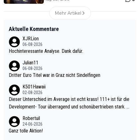
Mehr Artikel
Aktuelle Kommentare
XJRLion
06-08-2026
Hochinteressante Analyse. Dank dafür.
Julian11
06-08-2026
Dritter Euro Titel war in Graz nicht Sindelfingen
K501Hawaii
02-08-2026
Dieser Unterschied im Average ist echt krass! 111+ ist für die
Development- Tour überragend und schonübertrieben stark. U
nter 60 im Ave dagegen eigentlich schon zu schwach - gerade
Robertuil
mal 40+ erst recht. Da gewinnst keinen Blumentopf - ist ja noc
24-06-2026
h krasser wie ein Pokalspiel eines Kreisligisten vs einem Bund
Ganz tolle Aktion!
esligisten.