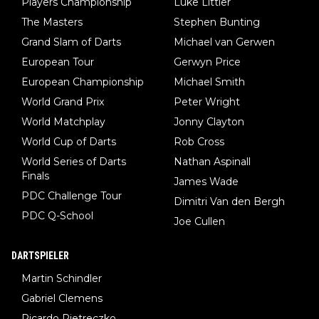
Players Championship
Luke Littler
The Masters
Stephen Bunting
Grand Slam of Darts
Michael van Gerwen
European Tour
Gerwyn Price
European Championship
Michael Smith
World Grand Prix
Peter Wright
World Matchplay
Jonny Clayton
World Cup of Darts
Rob Cross
World Series of Darts
Nathan Aspinall
Finals
James Wade
PDC Challenge Tour
Dimitri Van den Bergh
PDC Q-School
Joe Cullen
DARTSPIELER
Martin Schindler
Gabriel Clemens
Ricardo Pietreczko