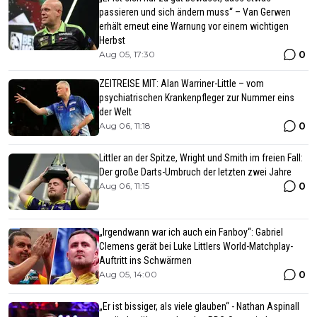
passieren und sich ändern muss“ – Van Gerwen
erhält erneut eine Warnung vor einem wichtigen
Herbst
0
Aug 05, 17:30
ZEITREISE MIT: Alan Warriner-Little – vom
psychiatrischen Krankenpfleger zur Nummer eins
der Welt
0
Aug 06, 11:18
Littler an der Spitze, Wright und Smith im freien Fall:
Der große Darts-Umbruch der letzten zwei Jahre
0
Aug 06, 11:15
„Irgendwann war ich auch ein Fanboy“: Gabriel
Clemens gerät bei Luke Littlers World-Matchplay-
Auftritt ins Schwärmen
0
Aug 05, 14:00
„Er ist bissiger, als viele glauben“ - Nathan Aspinall