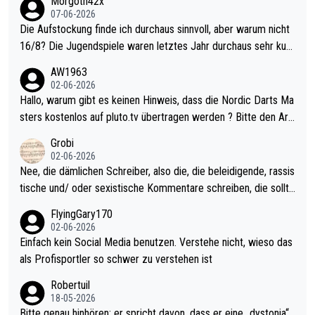
Morgoth42x
07-06-2026
Die Aufstockung finde ich durchaus sinnvoll, aber warum nicht
16/8? Die Jugendspiele waren letztes Jahr durchaus sehr kurz
weilig und besser anzuschauen, als manch Erwachsenenspiel.
AW1963
Allerdings ist Mitchell Lawrie als Nummer 1 der Welt eh qualifi
02-06-2026
ziert. Somit ändert die automatische Qualifikation des Weltmei
Hallo, warum gibt es keinen Hinweis, dass die Nordic Darts Ma
sters erstmal nichts. Ich denke sie wollen damit für nächstes J
sters kostenlos auf pluto.tv übertragen werden ? Bitte den Arti
ahr vorsorgen, denn da ist er alt genug für die PDC und wird w
kel aktualisieren, danke!
Grobi
ohl wenig WDF Turniere spielen. Dies war bei Archie Self letzt
02-06-2026
es Jahr der Fall. Er musste als amtierender Weltmeister durch
Nee, die dämlichen Schreiber, also die, die beleidigende, rassis
den Qualifier und ich glaube kaum, dass Mitchel sich das (in Ve
tische und/ oder sexistische Kommentare schreiben, die sollte
gas) antun würde, wenn er doch eigentlich die PDC-WM als Zi
n das einfach mal bleiben lassen. Sollten besser mal ihr eigene
FlyingGary170
el hat.
s Leben in den Griff kriegen. Nur eins wundert mich: Luke Little
02-06-2026
r war doch neulich erst derjenige, der über Social Media GvV p
Einfach kein Social Media benutzen. Verstehe nicht, wieso das
rovoziert hat. Und Littlers Mutter schießt öfters mal gegen Ric
als Profisportler so schwer zu verstehen ist
ardo Pietreczko auf Social Media. Hmmmm. Finde den Fehler!
Robertuil
18-05-2026
Bitte genau hinhören: er spricht davon, dass er eine „dystonia“,