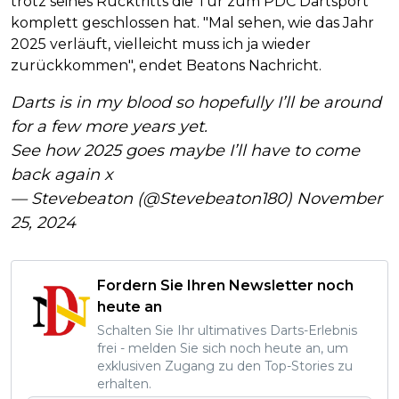
trotz seines Rücktritts die Tür zum PDC Dartsport
komplett geschlossen hat. "Mal sehen, wie das Jahr
2025 verläuft, vielleicht muss ich ja wieder
zurückkommen", endet Beatons Nachricht.
Darts is in my blood so hopefully I’ll be around
for a few more years yet.
See how 2025 goes maybe I’ll have to come
back again x
— Stevebeaton (@Stevebeaton180)
November
25, 2024
Fordern Sie Ihren Newsletter noch
heute an
Schalten Sie Ihr ultimatives Darts-Erlebnis
frei - melden Sie sich noch heute an, um
exklusiven Zugang zu den Top-Stories zu
erhalten.