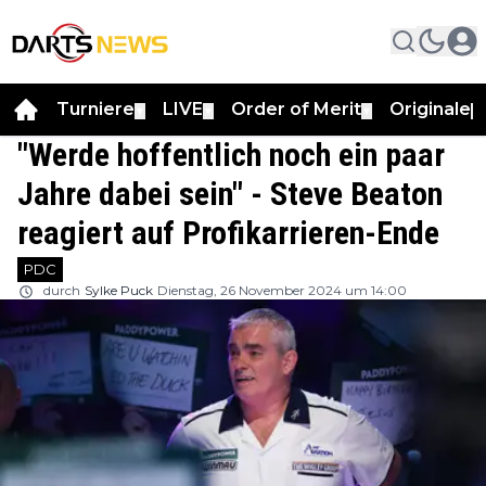
Turniere
LIVE
Order of Merit
Originale
▼
▼
▼
▼
"Werde hoffentlich noch ein paar
Jahre dabei sein" - Steve Beaton
reagiert auf Profikarrieren-Ende
PDC
durch
Sylke Puck
Dienstag, 26 November 2024 um 14:00