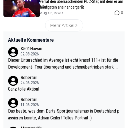
verrät den überraschenden PDC-Star, mit dem er am
häufigsten aneinandergerät
0
Aug 05, 15:00
Mehr Artikel
Aktuelle Kommentare
K501Hawaii
02-08-2026
Dieser Unterschied im Average ist echt krass! 111+ ist für die
Development- Tour überragend und schonübertrieben stark. U
nter 60 im Ave dagegen eigentlich schon zu schwach - gerade
Robertuil
mal 40+ erst recht. Da gewinnst keinen Blumentopf - ist ja noc
24-06-2026
h krasser wie ein Pokalspiel eines Kreisligisten vs einem Bund
Ganz tolle Aktion!
esligisten.
Robertuil
11-06-2026
Das beste, was dem Darts-Sportjournalismus in Deutschland p
assieren konnte, Adrian Geiler! Tolles Portrait :).