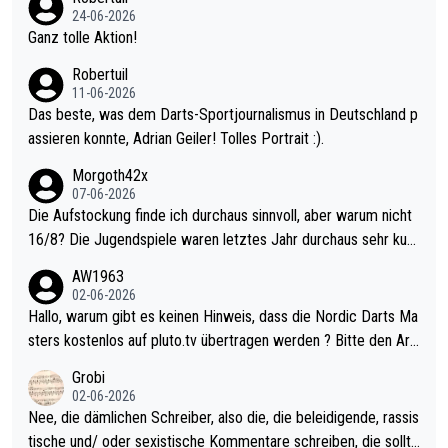
mal 40+ erst recht. Da gewinnst keinen Blumentopf - ist ja noc
24-06-2026
h krasser wie ein Pokalspiel eines Kreisligisten vs einem Bund
Ganz tolle Aktion!
esligisten.
Robertuil
11-06-2026
Das beste, was dem Darts-Sportjournalismus in Deutschland p
assieren konnte, Adrian Geiler! Tolles Portrait :).
Morgoth42x
07-06-2026
Die Aufstockung finde ich durchaus sinnvoll, aber warum nicht
16/8? Die Jugendspiele waren letztes Jahr durchaus sehr kurz
weilig und besser anzuschauen, als manch Erwachsenenspiel.
AW1963
Allerdings ist Mitchell Lawrie als Nummer 1 der Welt eh qualifi
02-06-2026
ziert. Somit ändert die automatische Qualifikation des Weltmei
Hallo, warum gibt es keinen Hinweis, dass die Nordic Darts Ma
sters erstmal nichts. Ich denke sie wollen damit für nächstes J
sters kostenlos auf pluto.tv übertragen werden ? Bitte den Arti
ahr vorsorgen, denn da ist er alt genug für die PDC und wird w
kel aktualisieren, danke!
Grobi
ohl wenig WDF Turniere spielen. Dies war bei Archie Self letzt
02-06-2026
es Jahr der Fall. Er musste als amtierender Weltmeister durch
Nee, die dämlichen Schreiber, also die, die beleidigende, rassis
den Qualifier und ich glaube kaum, dass Mitchel sich das (in Ve
tische und/ oder sexistische Kommentare schreiben, die sollte