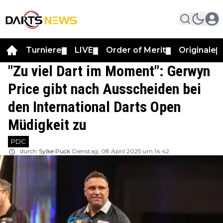
Turniere
LIVE
Order of Merit
Originale
▼
▼
▼
▼
"Zu viel Dart im Moment": Gerwyn
Price gibt nach Ausscheiden bei
den International Darts Open
Müdigkeit zu
PDC
durch
Sylke Puck
Dienstag, 08 April 2025 um 14:42