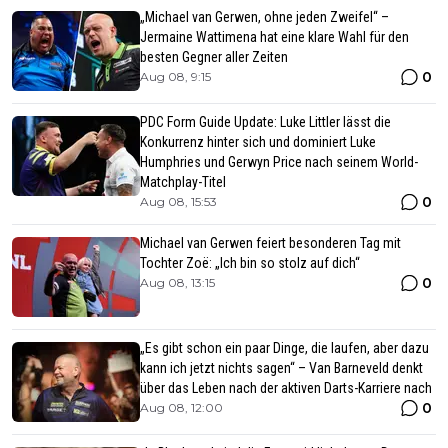
„Michael van Gerwen, ohne jeden Zweifel“ –
Jermaine Wattimena hat eine klare Wahl für den
besten Gegner aller Zeiten
0
Aug 08, 9:15
PDC Form Guide Update: Luke Littler lässt die
Konkurrenz hinter sich und dominiert Luke
Humphries und Gerwyn Price nach seinem World-
Matchplay-Titel
0
Aug 08, 15:53
Michael van Gerwen feiert besonderen Tag mit
Tochter Zoë: „Ich bin so stolz auf dich“
0
Aug 08, 13:15
„Es gibt schon ein paar Dinge, die laufen, aber dazu
kann ich jetzt nichts sagen“ – Van Barneveld denkt
über das Leben nach der aktiven Darts-Karriere nach
0
Aug 08, 12:00