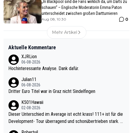
„In Blackpool sind die Fans wirklich da, um Darts zu
schauen“ – Englische Moderatorin Emma Paton
unterscheidet zwischen großen Dartturnieren
0
Aug 08, 10:30
Mehr Artikel
Aktuelle Kommentare
XJRLion
06-08-2026
Hochinteressante Analyse. Dank dafür.
Julian11
06-08-2026
Dritter Euro Titel war in Graz nicht Sindelfingen
K501Hawaii
02-08-2026
Dieser Unterschied im Average ist echt krass! 111+ ist für die
Development- Tour überragend und schonübertrieben stark. U
nter 60 im Ave dagegen eigentlich schon zu schwach - gerade
Robertuil