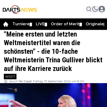
Turniere
LIVE
Order of Merit
Originale
▼
▼
▼
▼
"Meine ersten und letzten
Weltmeistertitel waren die
schönsten" - die 10-fache
Weltmeisterin Trina Gulliver blickt
auf ihre Karriere zurück
WSDT
durch
Nic Gayer
Freitag, 13 September 2024 um 8:00