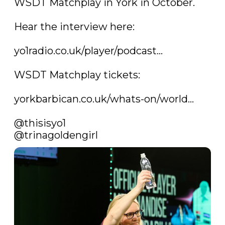
WSDT Matchplay in York in October.

Hear the interview here:

yo1radio.co.uk/player/podcast…
WSDT Matchplay tickets:

yorkbarbican.co.uk/whats-on/world…
@thisisyo1
@trinagoldengirl