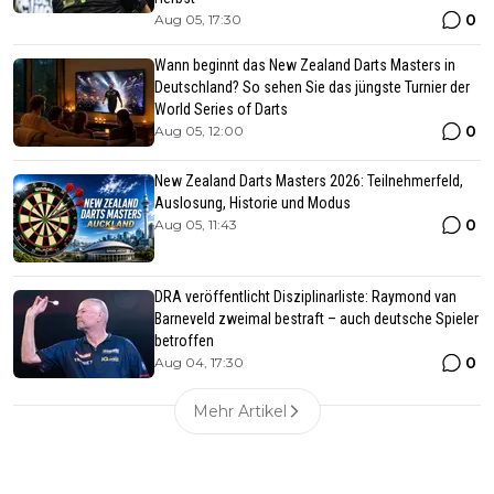
0
Aug 05, 17:30
Wann beginnt das New Zealand Darts Masters in
Deutschland? So sehen Sie das jüngste Turnier der
World Series of Darts
0
Aug 05, 12:00
New Zealand Darts Masters 2026: Teilnehmerfeld,
Auslosung, Historie und Modus
0
Aug 05, 11:43
DRA veröffentlicht Disziplinarliste: Raymond van
Barneveld zweimal bestraft – auch deutsche Spieler
betroffen
0
Aug 04, 17:30
Mehr Artikel