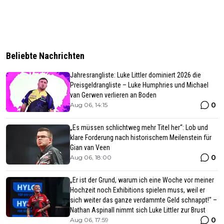
Beliebte Nachrichten
Jahresrangliste: Luke Littler dominiert 2026 die
Preisgeldrangliste – Luke Humphries und Michael
van Gerwen verlieren an Boden
0
Aug 06, 14:15
„Es müssen schlichtweg mehr Titel her“: Lob und
klare Forderung nach historischem Meilenstein für
Gian van Veen
0
Aug 06, 18:00
„Er ist der Grund, warum ich eine Woche vor meiner
Hochzeit noch Exhibitions spielen muss, weil er
sich weiter das ganze verdammte Geld schnappt!" –
Nathan Aspinall nimmt sich Luke Littler zur Brust
0
Aug 06, 17:59