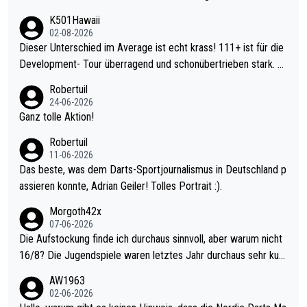
K501Hawaii
02-08-2026
Dieser Unterschied im Average ist echt krass! 111+ ist für die
Development- Tour überragend und schonübertrieben stark. U
nter 60 im Ave dagegen eigentlich schon zu schwach - gerade
Robertuil
mal 40+ erst recht. Da gewinnst keinen Blumentopf - ist ja noc
24-06-2026
h krasser wie ein Pokalspiel eines Kreisligisten vs einem Bund
Ganz tolle Aktion!
esligisten.
Robertuil
11-06-2026
Das beste, was dem Darts-Sportjournalismus in Deutschland p
assieren konnte, Adrian Geiler! Tolles Portrait :).
Morgoth42x
07-06-2026
Die Aufstockung finde ich durchaus sinnvoll, aber warum nicht
16/8? Die Jugendspiele waren letztes Jahr durchaus sehr kurz
weilig und besser anzuschauen, als manch Erwachsenenspiel.
AW1963
Allerdings ist Mitchell Lawrie als Nummer 1 der Welt eh qualifi
02-06-2026
ziert. Somit ändert die automatische Qualifikation des Weltmei