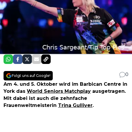
0
Folgt uns auf Google!
Am 4. und 5. Oktober wird im Barbican Centre in
York das
World Seniors Matchplay
ausgetragen.
Mit dabei ist auch die zehnfache
Frauenweltmeisterin
Trina Gulliver
.