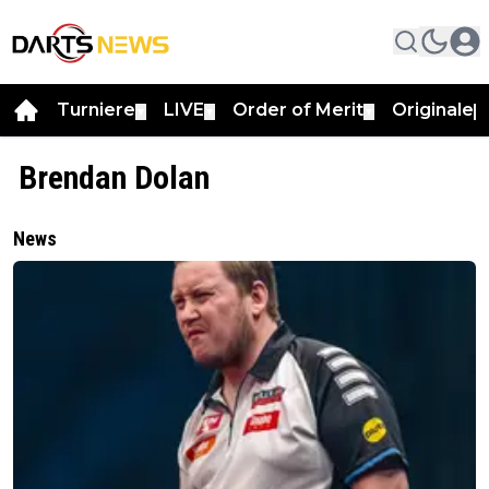
Turniere
LIVE
Order of Merit
Originale
▼
▼
▼
▼
Brendan Dolan
News