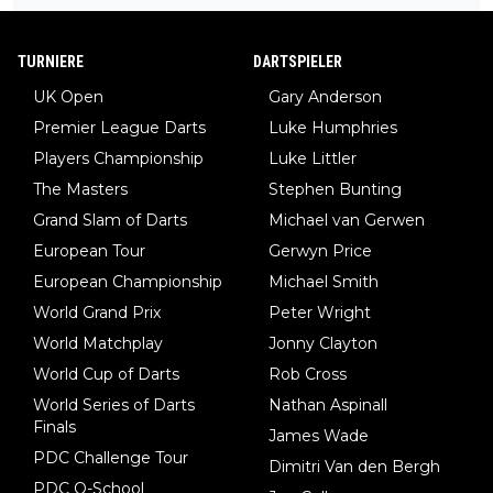
erden, im Arm hat. Und, dass Medikamente ihm helfen! Ich glau
be immer noch, dass sehr viele der Dartits-Fälle fälschlich psy
TURNIERE
DARTSPIELER
chologisiert werden und eigentlich fokale Dystonien sind. Und
UK Open
Gary Anderson
diese könnten teils wirksam behandelt werden! Dafür müsste
Premier League Darts
Luke Humphries
man nur zum Neurologen und nicht zum Mentaltrainer gehen…
Players Championship
Luke Littler
The Masters
Stephen Bunting
Grand Slam of Darts
Michael van Gerwen
European Tour
Gerwyn Price
European Championship
Michael Smith
World Grand Prix
Peter Wright
World Matchplay
Jonny Clayton
World Cup of Darts
Rob Cross
World Series of Darts
Nathan Aspinall
Finals
James Wade
PDC Challenge Tour
Dimitri Van den Bergh
PDC Q-School