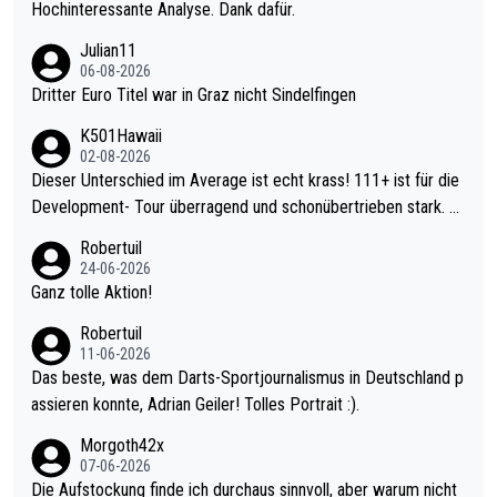
Hochinteressante Analyse. Dank dafür.
Julian11
06-08-2026
Dritter Euro Titel war in Graz nicht Sindelfingen
K501Hawaii
02-08-2026
Dieser Unterschied im Average ist echt krass! 111+ ist für die
Development- Tour überragend und schonübertrieben stark. U
nter 60 im Ave dagegen eigentlich schon zu schwach - gerade
Robertuil
mal 40+ erst recht. Da gewinnst keinen Blumentopf - ist ja noc
24-06-2026
h krasser wie ein Pokalspiel eines Kreisligisten vs einem Bund
Ganz tolle Aktion!
esligisten.
Robertuil
11-06-2026
Das beste, was dem Darts-Sportjournalismus in Deutschland p
assieren konnte, Adrian Geiler! Tolles Portrait :).
Morgoth42x
07-06-2026
Die Aufstockung finde ich durchaus sinnvoll, aber warum nicht