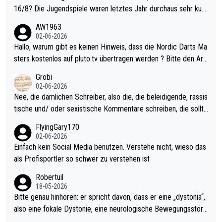
16/8? Die Jugendspiele waren letztes Jahr durchaus sehr kurz
weilig und besser anzuschauen, als manch Erwachsenenspiel.
AW1963
Allerdings ist Mitchell Lawrie als Nummer 1 der Welt eh qualifi
02-06-2026
ziert. Somit ändert die automatische Qualifikation des Weltmei
Hallo, warum gibt es keinen Hinweis, dass die Nordic Darts Ma
sters erstmal nichts. Ich denke sie wollen damit für nächstes J
sters kostenlos auf pluto.tv übertragen werden ? Bitte den Arti
ahr vorsorgen, denn da ist er alt genug für die PDC und wird w
kel aktualisieren, danke!
Grobi
ohl wenig WDF Turniere spielen. Dies war bei Archie Self letzt
02-06-2026
es Jahr der Fall. Er musste als amtierender Weltmeister durch
Nee, die dämlichen Schreiber, also die, die beleidigende, rassis
den Qualifier und ich glaube kaum, dass Mitchel sich das (in Ve
tische und/ oder sexistische Kommentare schreiben, die sollte
gas) antun würde, wenn er doch eigentlich die PDC-WM als Zi
n das einfach mal bleiben lassen. Sollten besser mal ihr eigene
FlyingGary170
el hat.
s Leben in den Griff kriegen. Nur eins wundert mich: Luke Little
02-06-2026
r war doch neulich erst derjenige, der über Social Media GvV p
Einfach kein Social Media benutzen. Verstehe nicht, wieso das
rovoziert hat. Und Littlers Mutter schießt öfters mal gegen Ric
als Profisportler so schwer zu verstehen ist
ardo Pietreczko auf Social Media. Hmmmm. Finde den Fehler!
Robertuil
18-05-2026
Bitte genau hinhören: er spricht davon, dass er eine „dystonia“,
also eine fokale Dystonie, eine neurologische Bewegungsstöru
ng, bei der unkontrolliert Bewegungen und Krämpfe erzeugt w