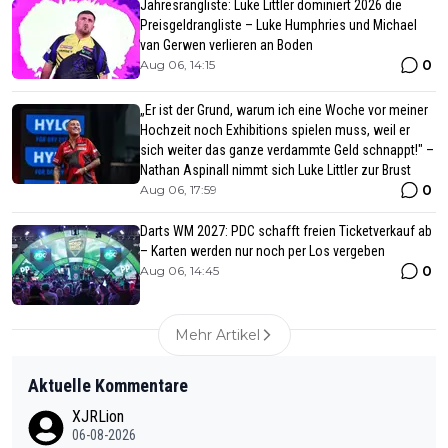
Jahresrangliste: Luke Littler dominiert 2026 die
Preisgeldrangliste – Luke Humphries und Michael
van Gerwen verlieren an Boden
0
Aug 06, 14:15
„Er ist der Grund, warum ich eine Woche vor meiner
Hochzeit noch Exhibitions spielen muss, weil er
sich weiter das ganze verdammte Geld schnappt!" –
Nathan Aspinall nimmt sich Luke Littler zur Brust
0
Aug 06, 17:59
Darts WM 2027: PDC schafft freien Ticketverkauf ab
– Karten werden nur noch per Los vergeben
0
Aug 06, 14:45
Mehr Artikel
Aktuelle Kommentare
XJRLion
06-08-2026