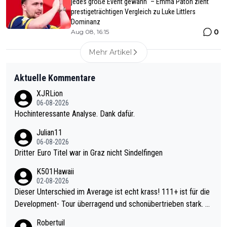
jedes große Event gewann" – Emma Paton zieht
prestigeträchtigen Vergleich zu Luke Littlers
Dominanz
0
Aug 08, 16:15
Mehr Artikel
Aktuelle Kommentare
XJRLion
06-08-2026
Hochinteressante Analyse. Dank dafür.
Julian11
06-08-2026
Dritter Euro Titel war in Graz nicht Sindelfingen
K501Hawaii
02-08-2026
Dieser Unterschied im Average ist echt krass! 111+ ist für die
Development- Tour überragend und schonübertrieben stark. U
nter 60 im Ave dagegen eigentlich schon zu schwach - gerade
Robertuil