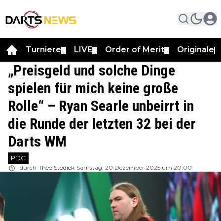
Turniere
LIVE
Order of Merit
Originale
▼
▼
▼
▼
„Preisgeld und solche Dinge
spielen für mich keine große
Rolle“ – Ryan Searle unbeirrt in
die Runde der letzten 32 bei der
Darts WM
PDC
durch
Theo Stodiek
Samstag, 20 Dezember 2025 um 20:00