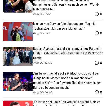
Humphries und Gerwyn Price nach seinem World-
Matchplay-Titel
0
Aug 08, 15:53
Michael van Gerwen feiert besonderen Tag mit
Tochter Zoë: „Ich bin so stolz auf dich“
0
Aug 08, 13:15
Nathan Aspinall heiratet seine langjährige Partnerin
Kirsty – zahlreiche Darts-Stars feiern auf Peckforton
Castle
0
Aug 09, 12:00
„Sie bekommen die volle WWE-Show, obwohl der
Junge heute Morgen noch ein Waschbecken
repariert hat“ – Dan Dawson über den Kontrast, der
Darts so besonders macht
0
Aug 08, 14:45
„Es ist wie bei Usain Bolt von 2008 bis 2016, als er