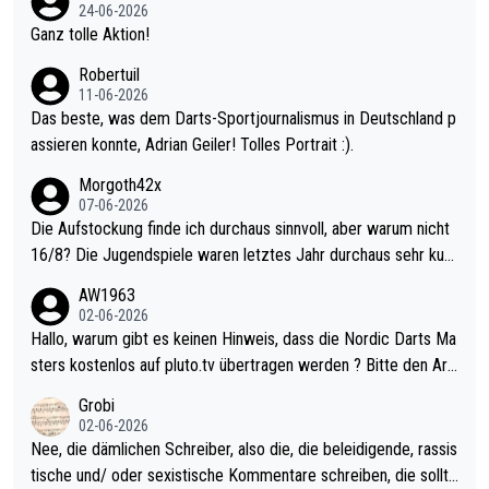
mal 40+ erst recht. Da gewinnst keinen Blumentopf - ist ja noc
24-06-2026
h krasser wie ein Pokalspiel eines Kreisligisten vs einem Bund
Ganz tolle Aktion!
esligisten.
Robertuil
11-06-2026
Das beste, was dem Darts-Sportjournalismus in Deutschland p
assieren konnte, Adrian Geiler! Tolles Portrait :).
Morgoth42x
07-06-2026
Die Aufstockung finde ich durchaus sinnvoll, aber warum nicht
16/8? Die Jugendspiele waren letztes Jahr durchaus sehr kurz
weilig und besser anzuschauen, als manch Erwachsenenspiel.
AW1963
Allerdings ist Mitchell Lawrie als Nummer 1 der Welt eh qualifi
02-06-2026
ziert. Somit ändert die automatische Qualifikation des Weltmei
Hallo, warum gibt es keinen Hinweis, dass die Nordic Darts Ma
sters erstmal nichts. Ich denke sie wollen damit für nächstes J
sters kostenlos auf pluto.tv übertragen werden ? Bitte den Arti
ahr vorsorgen, denn da ist er alt genug für die PDC und wird w
kel aktualisieren, danke!
Grobi
ohl wenig WDF Turniere spielen. Dies war bei Archie Self letzt
02-06-2026
es Jahr der Fall. Er musste als amtierender Weltmeister durch
Nee, die dämlichen Schreiber, also die, die beleidigende, rassis
den Qualifier und ich glaube kaum, dass Mitchel sich das (in Ve
tische und/ oder sexistische Kommentare schreiben, die sollte