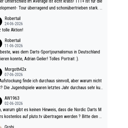
r Unterschied im Average ist echt krass! 111+ ist für die
lopment- Tour überragend und schonübertrieben stark. U
 Ave dagegen eigentlich schon zu schwach - gerad
Robertuil
st recht. Da gewinnst keinen Blumentopf - ist ja n
24-06-2026
kalspiel eines Kreisligisten vs einem Bu
 tolle Aktion!
ligisten.
Robertuil
11-06-2026
beste, was dem Darts-Sportjournalismus in Deutschland
ieren konnte, Adrian Geiler! Tolles Portrait :).
Morgoth42x
07-06-2026
Aufstockung finde ich durchaus sinnvoll, aber warum nicht
r durchaus sehr kur
lig und besser anzuschauen, als manch Erwachsenenspie
AW1963
02-06-2026
ert. Somit ändert die automatische Qualifikation des Weltm
e Nordic Darts M
mal nichts. Ich denke sie wollen damit für nächste
rs kostenlos auf pluto.tv übertragen werden ? Bitte den A
hr vorsorgen, denn da ist er alt genug für die PDC und wir
el aktualisieren, danke!
Grobi