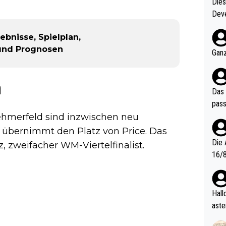
Diese
Deve
nter 60 im
ebnisse, Spielplan,
e mal 40+ er
 und Prognosen
och krasser wie ein Po
Ganz
ndes
h
Das 
pass
nehmerfeld sind inzwischen neu
übernimmt den Platz von Price. Das
Die 
, zweifacher WM-Viertelfinalist.
16/8? Die Jugendspiele waren letztes Jah
zwei
l. Allerdings ist Mitchell Lawrie als Nummer 1 der Welt eh quali
fizi
Hallo, warum gibt es keinen Hinweis, dass di
eisters erst
aste
s Ja
rtik