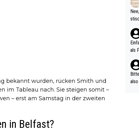
d wo
etzt
Nee,
urch
stis
(in 
ten 
als Z
nes 
ttle
Einf
vV p
als 
n Ri
ehle
Bitt
ng bekannt wurden, rücken Smith und
also
ung,
en im Tableau nach. Sie steigen somit –
werd
wen – erst am Samstag in der zweiten
aube
sych
d di
n in Belfast?
e ma
n…