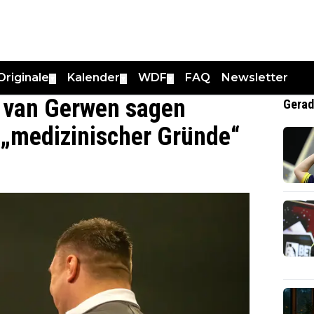
Originale
Kalender
WDF
FAQ
Newsletter
▼
▼
▼
 van Gerwen sagen
Gerad
„medizinischer Gründe“
1