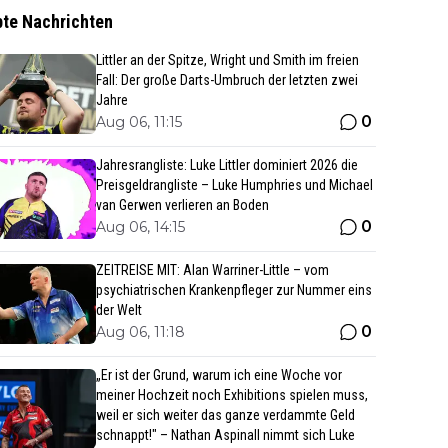
bte Nachrichten
Littler an der Spitze, Wright und Smith im freien
Fall: Der große Darts-Umbruch der letzten zwei
Jahre
0
Aug 06, 11:15
Jahresrangliste: Luke Littler dominiert 2026 die
Preisgeldrangliste – Luke Humphries und Michael
van Gerwen verlieren an Boden
0
Aug 06, 14:15
ZEITREISE MIT: Alan Warriner-Little – vom
psychiatrischen Krankenpfleger zur Nummer eins
der Welt
0
Aug 06, 11:18
„Er ist der Grund, warum ich eine Woche vor
meiner Hochzeit noch Exhibitions spielen muss,
weil er sich weiter das ganze verdammte Geld
schnappt!" – Nathan Aspinall nimmt sich Luke