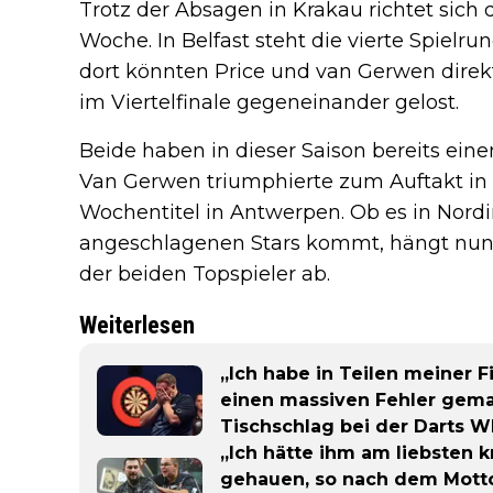
Trotz der Absagen in Krakau richtet sich
Woche. In Belfast steht die vierte Spielr
dort könnten Price und van Gerwen direkt 
im Viertelfinale gegeneinander gelost.
Beide haben in dieser Saison bereits e
Van Gerwen triumphierte zum Auftakt in N
Wochentitel in Antwerpen. Ob es in Nordi
angeschlagenen Stars kommt, hängt nun
der beiden Topspieler ab.
Weiterlesen
„Ich habe in Teilen meiner F
einen massiven Fehler gema
Tischschlag bei der Darts 
„Ich hätte ihm am liebsten k
gehauen, so nach dem Motto