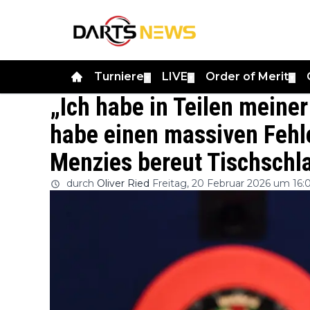
Turniere
LIVE
Order of Merit
▼
▼
▼
„Ich habe in Teilen meiner
habe einen massiven Feh
Menzies bereut Tischschl
durch
Oliver Ried
Freitag, 20 Februar 2026 um 16: