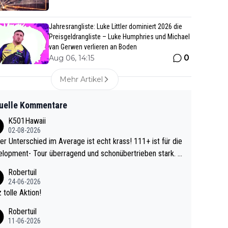
Jahresrangliste: Luke Littler dominiert 2026 die
Preisgeldrangliste – Luke Humphries und Michael
van Gerwen verlieren an Boden
0
Aug 06, 14:15
Mehr Artikel
uelle Kommentare
K501Hawaii
02-08-2026
r Unterschied im Average ist echt krass! 111+ ist für die
lopment- Tour überragend und schonübertrieben stark. U
 Ave dagegen eigentlich schon zu schwach - gerad
Robertuil
st recht. Da gewinnst keinen Blumentopf - ist ja n
24-06-2026
kalspiel eines Kreisligisten vs einem Bu
 tolle Aktion!
ligisten.
Robertuil
11-06-2026