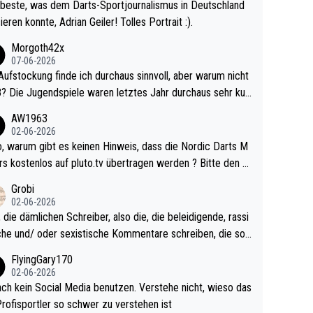
beste, was dem Darts-Sportjournalismus in Deutschland
ieren konnte, Adrian Geiler! Tolles Portrait :).
Morgoth42x
07-06-2026
Aufstockung finde ich durchaus sinnvoll, aber warum nicht
r durchaus sehr kur
lig und besser anzuschauen, als manch Erwachsenenspie
AW1963
02-06-2026
ert. Somit ändert die automatische Qualifikation des Weltm
e Nordic Darts M
mal nichts. Ich denke sie wollen damit für nächste
rs kostenlos auf pluto.tv übertragen werden ? Bitte den A
hr vorsorgen, denn da ist er alt genug für die PDC und wir
el aktualisieren, danke!
Grobi
hl wenig WDF Turniere spielen. Dies war bei Archie Self l
02-06-2026
es Jahr der Fall. Er musste als amtierender Weltmeister d
 die dämlichen Schreiber, also die, die beleidigende, rassi
 den Qualifier und ich glaube kaum, dass Mitchel sich das
che und/ oder sexistische Kommentare schreiben, die soll
Vegas) antun würde, wenn er doch eigentlich die PDC-WM
das einfach mal bleiben lassen. Sollten besser mal ihr eige
FlyingGary170
iel hat.
Leben in den Griff kriegen. Nur eins wundert mich: Luke Li
02-06-2026
r war doch neulich erst derjenige, der über Social Media G
ach kein Social Media benutzen. Verstehe nicht, wieso das
rovoziert hat. Und Littlers Mutter schießt öfters mal gege
Profisportler so schwer zu verstehen ist