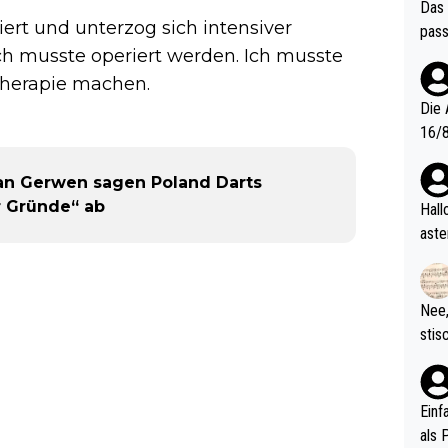
Das 
ert und unterzog sich intensiver
pass
h musste operiert werden. Ich musste
herapie machen.
Die 
16/8? Die Jugendspiele waren letztes Jah
zwei
l. Allerdings ist Mitchell Lawrie als Nummer 1 der Welt eh quali
an Gerwen sagen Poland Darts
fizi
 Gründe“ ab
Hallo, warum gibt es keinen Hinweis, dass di
eisters erst
aste
s Ja
rtik
d wo
etzt
Nee,
urch
stis
(in 
ten 
als Z
nes 
ttle
Einf
vV p
als 