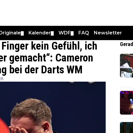
Originale
Kalender
WDF
FAQ
Newsletter
▼
▼
▼
 Finger kein Gefühl, ich
Gerad
ler gemacht“: Cameron
ag bei der Darts WM
08