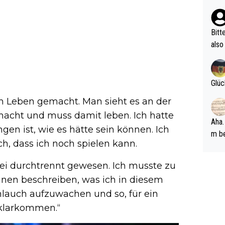
n Ri
ehle
Bitt
also
ung,
werd
aube
Glüc
sych
em Leben gemacht. Man sieht es an der
d di
macht und muss damit leben. Ich hatte
e ma
Aha.
en ist, wie es hätte sein können. Ich
n…
m be
ich, dass ich noch spielen kann.
ft s
Männ
sei durchtrennt gewesen. Ich musste zu
rper
nen beschreiben, was ich in diesem
Spiele
auch aufzuwachen und so, für ein
esch
ar m
 klarkommen.“