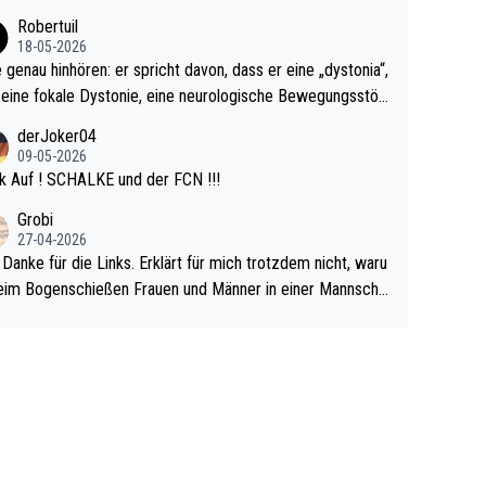
cardo Pietreczko auf Social Media. Hmmmm. Finde den F
Robertuil
r!
18-05-2026
e genau hinhören: er spricht davon, dass er eine „dystonia“,
 eine fokale Dystonie, eine neurologische Bewegungsstör
 bei der unkontrolliert Bewegungen und Krämpfe erzeugt
derJoker04
en, im Arm hat. Und, dass Medikamente ihm helfen! Ich gl
09-05-2026
 immer noch, dass sehr viele der Dartits-Fälle fälschlich p
k Auf ! SCHALKE und der FCN !!!
ologisiert werden und eigentlich fokale Dystonien sind. Un
Grobi
ese könnten teils wirksam behandelt werden! Dafür müsst
27-04-2026
n nur zum Neurologen und nicht zum Mentaltrainer gehe
 Danke für die Links. Erklärt für mich trotzdem nicht, waru
im Bogenschießen Frauen und Männer in einer Mannscha
pielen. Und beim Dressurreiten sind ebenfalls Frauen und
er in einer Mannschaft und das, obwohl hier auch eine Kö
lichkeit vorausgesetzt ist. Gilt sogar bei den olympischen
n! Der Podcast "Tops Tops Tops" (Folgen 70 und 72) b
äftigt sich ausführlich, sachlich und absolut nachvollziehb
it dem Thema.