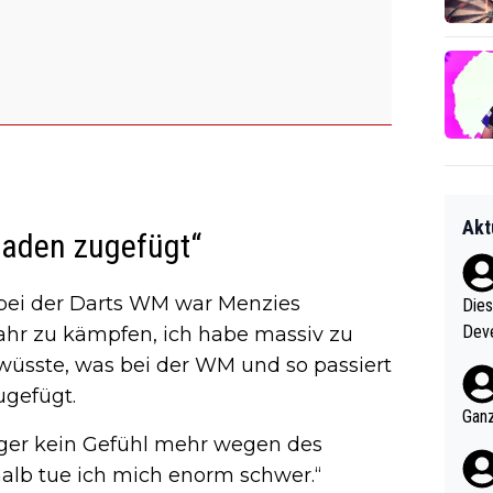
Akt
haden zugefügt“
s bei der Darts WM war Menzies
Diese
Deve
 Jahr zu kämpfen, ich habe massiv zu
nter 60 im
 wüsste, was bei der WM und so passiert
e mal 40+ er
ugefügt.
och krasser wie ein Po
Ganz
ndes
nger kein Gefühl mehr wegen des
halb tue ich mich enorm schwer.“