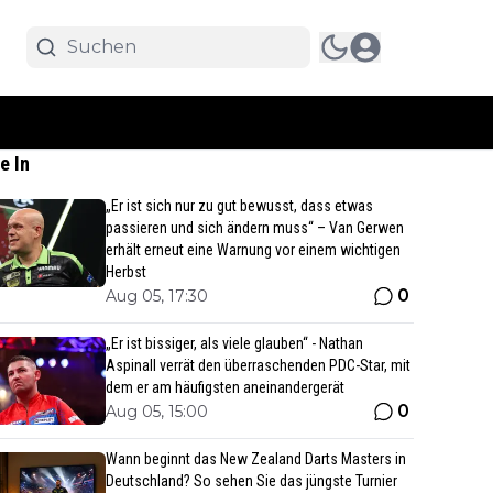
e In
„Er ist sich nur zu gut bewusst, dass etwas
passieren und sich ändern muss“ – Van Gerwen
erhält erneut eine Warnung vor einem wichtigen
Herbst
0
Aug 05, 17:30
„Er ist bissiger, als viele glauben“ - Nathan
Aspinall verrät den überraschenden PDC-Star, mit
dem er am häufigsten aneinandergerät
0
Aug 05, 15:00
Wann beginnt das New Zealand Darts Masters in
Deutschland? So sehen Sie das jüngste Turnier