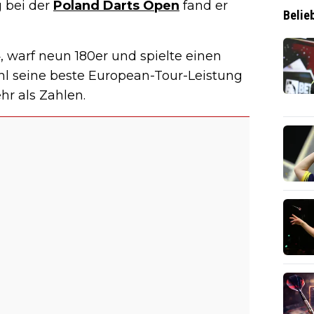
g bei der
Poland Darts Open
fand er
Belie
, warf neun 180er und spielte einen
l seine beste European-Tour-Leistung
r als Zahlen.