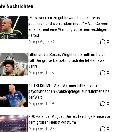
bte Nachrichten
„Er ist sich nur zu gut bewusst, dass etwas
passieren und sich ändern muss“ – Van Gerwen
erhält erneut eine Warnung vor einem wichtigen
Herbst
0
Aug 05, 17:30
Littler an der Spitze, Wright und Smith im freien
Fall: Der große Darts-Umbruch der letzten zwei
Jahre
0
Aug 06, 11:15
ZEITREISE MIT: Alan Warriner-Little – vom
psychiatrischen Krankenpfleger zur Nummer eins
der Welt
0
Aug 06, 11:18
PDC-Kalender August: Die letzte ruhige Phase vor
dem großen Herbst-Ansturm
0
Aug 06, 11:23