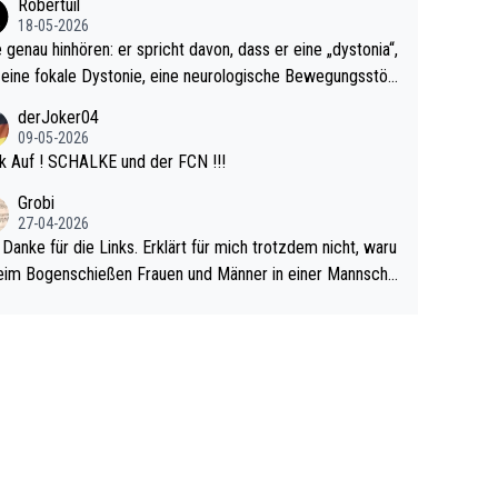
Robertuil
r!
18-05-2026
e genau hinhören: er spricht davon, dass er eine „dystonia“,
 eine fokale Dystonie, eine neurologische Bewegungsstör
 bei der unkontrolliert Bewegungen und Krämpfe erzeugt
derJoker04
en, im Arm hat. Und, dass Medikamente ihm helfen! Ich gl
09-05-2026
 immer noch, dass sehr viele der Dartits-Fälle fälschlich p
k Auf ! SCHALKE und der FCN !!!
ologisiert werden und eigentlich fokale Dystonien sind. Un
Grobi
ese könnten teils wirksam behandelt werden! Dafür müsst
27-04-2026
n nur zum Neurologen und nicht zum Mentaltrainer gehe
 Danke für die Links. Erklärt für mich trotzdem nicht, waru
im Bogenschießen Frauen und Männer in einer Mannscha
pielen. Und beim Dressurreiten sind ebenfalls Frauen und
er in einer Mannschaft und das, obwohl hier auch eine Kö
lichkeit vorausgesetzt ist. Gilt sogar bei den olympischen
n! Der Podcast "Tops Tops Tops" (Folgen 70 und 72) b
äftigt sich ausführlich, sachlich und absolut nachvollziehb
it dem Thema.