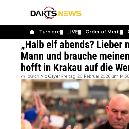
Turniere
LIVE
Order of Merit
▼
▼
▼
„Halb elf abends? Lieber ni
Mann und brauche meinen 
hofft in Krakau auf die W
durch
Nic Gayer
Freitag, 20 Februar 2026 um 14:3