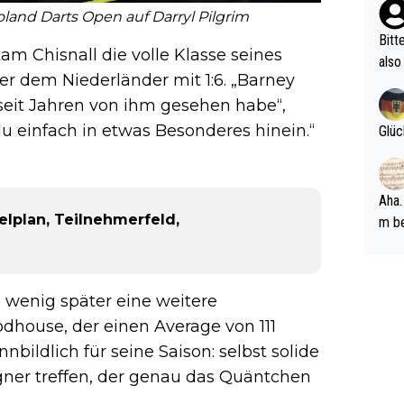
ehle
Poland Darts Open auf Darryl Pilgrim
Bitt
 Chisnall die volle Klasse seines
also
er dem Niederländer mit 1:6. „Barney
ung,
 seit Jahren von ihm gesehen habe“,
werd
aube
du einfach in etwas Besonderes hinein.“
Glüc
sych
d di
e ma
Aha.
n…
elplan, Teilnehmerfeld,
m be
ft s
Männ
rper
 wenig später eine weitere
Spiele
house, der einen Average von 111
esch
nnbildlich für seine Saison: selbst solide
ar m
gner treffen, der genau das Quäntchen