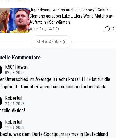
„Irgendwann war ich auch ein Fanboy“: Gabriel
Clemens gerät bei Luke Littlers World-Matchplay-
Auftritt ins Schwärmen
0
Aug 05, 14:00
Mehr Artikel
uelle Kommentare
K501Hawaii
02-08-2026
r Unterschied im Average ist echt krass! 111+ ist für die
lopment- Tour überragend und schonübertrieben stark. U
 Ave dagegen eigentlich schon zu schwach - gerad
Robertuil
st recht. Da gewinnst keinen Blumentopf - ist ja n
24-06-2026
kalspiel eines Kreisligisten vs einem Bu
 tolle Aktion!
ligisten.
Robertuil
11-06-2026
beste, was dem Darts-Sportjournalismus in Deutschland