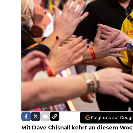
Folgt uns auf Googl
Mit
Dave Chisnall
kehrt an diesem Woch