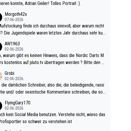
ieren konnte, Adrian Geiler! Tolles Portrait :).
Morgoth42x
07-06-2026
Aufstockung finde ich durchaus sinnvoll, aber warum nicht
r durchaus sehr kur
lig und besser anzuschauen, als manch Erwachsenenspie
AW1963
02-06-2026
ert. Somit ändert die automatische Qualifikation des Weltm
e Nordic Darts M
mal nichts. Ich denke sie wollen damit für nächste
rs kostenlos auf pluto.tv übertragen werden ? Bitte den A
hr vorsorgen, denn da ist er alt genug für die PDC und wir
el aktualisieren, danke!
Grobi
hl wenig WDF Turniere spielen. Dies war bei Archie Self l
02-06-2026
es Jahr der Fall. Er musste als amtierender Weltmeister d
 die dämlichen Schreiber, also die, die beleidigende, rassi
 den Qualifier und ich glaube kaum, dass Mitchel sich das
che und/ oder sexistische Kommentare schreiben, die soll
Vegas) antun würde, wenn er doch eigentlich die PDC-WM
das einfach mal bleiben lassen. Sollten besser mal ihr eige
FlyingGary170
iel hat.
Leben in den Griff kriegen. Nur eins wundert mich: Luke Li
02-06-2026
r war doch neulich erst derjenige, der über Social Media G
ach kein Social Media benutzen. Verstehe nicht, wieso das
rovoziert hat. Und Littlers Mutter schießt öfters mal gege
Profisportler so schwer zu verstehen ist
cardo Pietreczko auf Social Media. Hmmmm. Finde den F