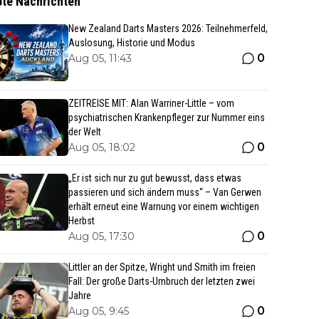
bte Nachrichten
New Zealand Darts Masters 2026: Teilnehmerfeld,
Auslosung, Historie und Modus
0
Aug 05, 11:43
ZEITREISE MIT: Alan Warriner-Little – vom
psychiatrischen Krankenpfleger zur Nummer eins
der Welt
0
Aug 05, 18:02
„Er ist sich nur zu gut bewusst, dass etwas
passieren und sich ändern muss“ – Van Gerwen
erhält erneut eine Warnung vor einem wichtigen
Herbst
0
Aug 05, 17:30
Littler an der Spitze, Wright und Smith im freien
Fall: Der große Darts-Umbruch der letzten zwei
Jahre
0
Aug 05, 9:45