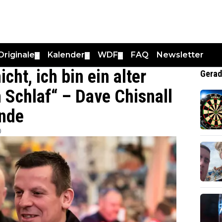
Originale
Kalender
WDF
FAQ
Newsletter
▼
▼
▼
cht, ich bin ein alter
Gerad
Schlaf“ – Dave Chisnall
ende
0