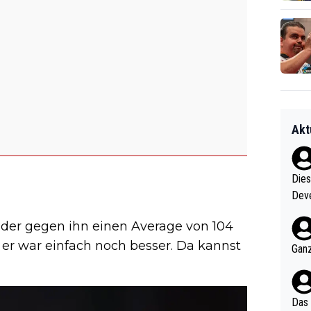
Akt
Diese
Deve
nter 60 im
, der gegen ihn einen Average von 104
e mal 40+ er
er er war einfach noch besser. Da kannst
och krasser wie ein Po
Ganz
ndes
Das 