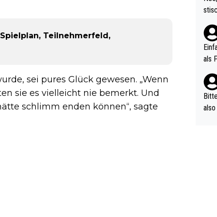
urch
stis
(in 
ten 
als Z
nes 
Spielplan, Teilnehmerfeld,
ttle
Einf
vV p
als 
n Ri
 wurde, sei pures Glück gewesen. „Wenn
ehle
tten sie es vielleicht nie bemerkt. Und
Bitt
 hätte schlimm enden können“, sagte
also
ung,
werd
aube
sych
d di
e ma
n…