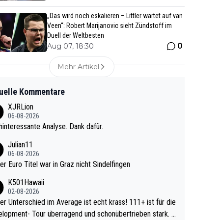
„Das wird noch eskalieren – Littler wartet auf van
Veen“: Robert Marijanovic sieht Zündstoff im
Duell der Weltbesten
0
Aug 07, 18:30
Mehr Artikel
uelle Kommentare
XJRLion
06-08-2026
interessante Analyse. Dank dafür.
Julian11
06-08-2026
ter Euro Titel war in Graz nicht Sindelfingen
K501Hawaii
02-08-2026
r Unterschied im Average ist echt krass! 111+ ist für die
lopment- Tour überragend und schonübertrieben stark. U