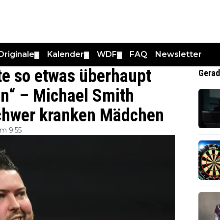
Originale
Kalender
WDF
FAQ
Newsletter
▼
▼
▼
llte so etwas überhaupt
Gerad
n“ – Michael Smith
chwer kranken Mädchen
m 9:55