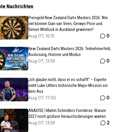
bte Nachrichten
Preisgeld New Zealand Darts Masters 2026: Wie
viel können Gian van Veen, Gerwyn Price und
Simon Whitlock in Auckland gewinnen?
0
Aug 07, 16:15
New Zealand Darts Masters 2026: Teilnehmerfeld,
Auslosung, Historie und Modus
0
Aug 07, 13:59
„Ich glaube nicht, dass er es schafft“ – Experte
sieht Luke Littlers historische Major-Mission vor
dem Aus
0
Aug 07, 17:30
ANALYSE | Martin Schindlers Formkrise: Warum
2027 noch größere Herausforderungen warten
2
Aug 07, 13:59