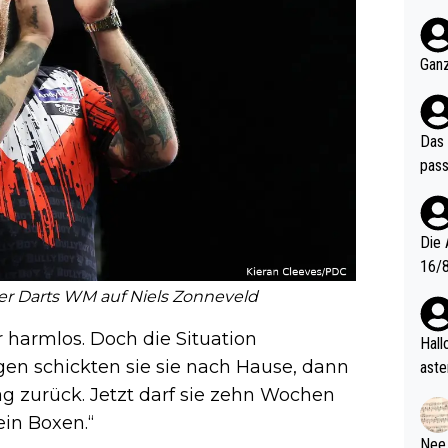
nter 60 im
e mal 40+ er
och krasser wie ein Po
Ganz
ndes
Das 
pass
Die 
16/8? Die Jugendspiele waren letztes Jah
zwei
der Darts WM auf Niels Zonneveld
l. Allerdings ist Mitchell Lawrie als Nummer 1 der Welt eh quali
r harmlos. Doch die Situation
fizi
Hallo, warum gibt es keinen Hinweis, dass di
eisters erst
agen schickten sie sie nach Hause, dann
aste
s Ja
rtik
g zurück. Jetzt darf sie zehn Wochen
d wo
ein Boxen.“
etzt
Nee,