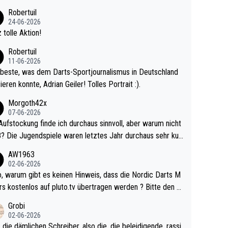
 Ave dagegen eigentlich schon zu schwach - gerad
Robertuil
st recht. Da gewinnst keinen Blumentopf - ist ja n
24-06-2026
kalspiel eines Kreisligisten vs einem Bu
 tolle Aktion!
ligisten.
Robertuil
11-06-2026
beste, was dem Darts-Sportjournalismus in Deutschland
ieren konnte, Adrian Geiler! Tolles Portrait :).
Morgoth42x
07-06-2026
Aufstockung finde ich durchaus sinnvoll, aber warum nicht
r durchaus sehr kur
lig und besser anzuschauen, als manch Erwachsenenspie
AW1963
02-06-2026
ert. Somit ändert die automatische Qualifikation des Weltm
e Nordic Darts M
mal nichts. Ich denke sie wollen damit für nächste
rs kostenlos auf pluto.tv übertragen werden ? Bitte den A
hr vorsorgen, denn da ist er alt genug für die PDC und wir
el aktualisieren, danke!
Grobi
hl wenig WDF Turniere spielen. Dies war bei Archie Self l
02-06-2026
es Jahr der Fall. Er musste als amtierender Weltmeister d
 die dämlichen Schreiber, also die, die beleidigende, rassi