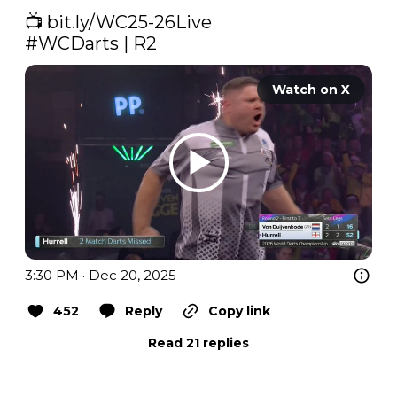
📺 
bit.ly/WC25-26Live
#WCDarts
 | R2 
Watch on X
3:30 PM · Dec 20, 2025
452
Reply
Copy link
Read 21 replies