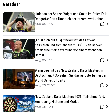
Gerade In
Littler an der Spitze, Wright und Smith im freien Fall:
Der große Darts-Umbruch der letzten zwei Jahre
0
Aug 06, 11:15
„Er ist sich nur zu gut bewusst, dass etwas
passieren und sich ändern muss“ – Van Gerwen
erhält erneut eine Warnung vor einem wichtigen
Herbst
0
Aug 05, 17:30
Wann beginnt das New Zealand Darts Masters in
Deutschland? So sehen Sie das jüngste Turnier der
World Series of Darts
0
Aug 05, 12:00
New Zealand Darts Masters 2026: Teilnehmerfeld,
Auslosung, Historie und Modus
0
Aug 05, 11:43