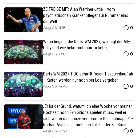
ZEITREISE MIT: Alan Warriner-Little – vom
psychiatrischen Krankenpfleger zur Nummer eins
der Welt
0
Aug 06, 11:18
Wann beginnt die Darts-WM 2027, wo liegt der Ally
Pally und wie bekommt man Tickets?
0
Aug 06, 19:12
Darts WM 2027: PDC schafft freien Ticketverkauf ab
– Karten werden nur noch per Los vergeben
0
Aug 06, 14:45
„Er ist der Grund, warum ich eine Woche vor meiner
Hochzeit noch Exhibitions spielen muss, weil er
sich weiter das ganze verdammte Geld schnappt!" –
Nathan Aspinall nimmt sich Luke Littler zur Brust
0
Aug 06, 17:59