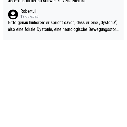
als Profisportler so schwer zu verstehen ist
ardo Pietreczko auf Social Media. Hmmmm. Finde den Fehler!
Robertuil
18-05-2026
Bitte genau hinhören: er spricht davon, dass er eine „dystonia“,
also eine fokale Dystonie, eine neurologische Bewegungsstöru
ng, bei der unkontrolliert Bewegungen und Krämpfe erzeugt w
erden, im Arm hat. Und, dass Medikamente ihm helfen! Ich glau
be immer noch, dass sehr viele der Dartits-Fälle fälschlich psy
chologisiert werden und eigentlich fokale Dystonien sind. Und
diese könnten teils wirksam behandelt werden! Dafür müsste
man nur zum Neurologen und nicht zum Mentaltrainer gehen…