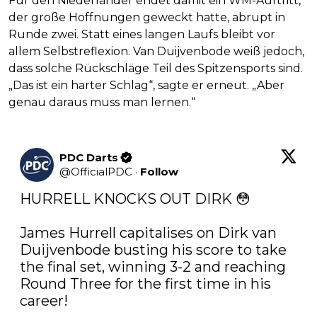
Für den Niederländer endet damit ein WM-Auftritt,
der große Hoffnungen geweckt hatte, abrupt in
Runde zwei. Statt eines langen Laufs bleibt vor
allem Selbstreflexion. Van Duijvenbode weiß jedoch,
dass solche Rückschläge Teil des Spitzensports sind.
„Das ist ein harter Schlag“, sagte er erneut. „Aber
genau daraus muss man lernen.“
PDC Darts
@
OfficialPDC
·
Follow
HURRELL KNOCKS OUT DIRK 😳

James Hurrell capitalises on Dirk van 
Duijvenbode busting his score to take 
the final set, winning 3-2 and reaching 
Round Three for the first time in his 
career!
