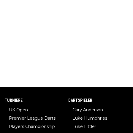
TURNIERE
DARTSPIELER
UK Open
Gary Anderson
Premier League Darts
Luke Humphries
Players Championship
Luke Littler