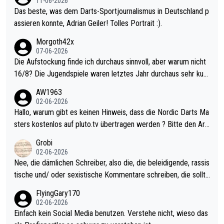
11-06-2026
Das beste, was dem Darts-Sportjournalismus in Deutschland p
assieren konnte, Adrian Geiler! Tolles Portrait :).
Morgoth42x
07-06-2026
Die Aufstockung finde ich durchaus sinnvoll, aber warum nicht
16/8? Die Jugendspiele waren letztes Jahr durchaus sehr kurz
weilig und besser anzuschauen, als manch Erwachsenenspiel.
AW1963
Allerdings ist Mitchell Lawrie als Nummer 1 der Welt eh qualifi
02-06-2026
ziert. Somit ändert die automatische Qualifikation des Weltmei
Hallo, warum gibt es keinen Hinweis, dass die Nordic Darts Ma
sters erstmal nichts. Ich denke sie wollen damit für nächstes J
sters kostenlos auf pluto.tv übertragen werden ? Bitte den Arti
ahr vorsorgen, denn da ist er alt genug für die PDC und wird w
kel aktualisieren, danke!
Grobi
ohl wenig WDF Turniere spielen. Dies war bei Archie Self letzt
02-06-2026
es Jahr der Fall. Er musste als amtierender Weltmeister durch
Nee, die dämlichen Schreiber, also die, die beleidigende, rassis
den Qualifier und ich glaube kaum, dass Mitchel sich das (in Ve
tische und/ oder sexistische Kommentare schreiben, die sollte
gas) antun würde, wenn er doch eigentlich die PDC-WM als Zi
n das einfach mal bleiben lassen. Sollten besser mal ihr eigene
FlyingGary170
el hat.
s Leben in den Griff kriegen. Nur eins wundert mich: Luke Little
02-06-2026
r war doch neulich erst derjenige, der über Social Media GvV p
Einfach kein Social Media benutzen. Verstehe nicht, wieso das
rovoziert hat. Und Littlers Mutter schießt öfters mal gegen Ric