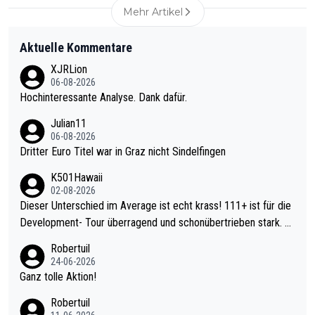
Mehr Artikel
Aktuelle Kommentare
XJRLion
06-08-2026
Hochinteressante Analyse. Dank dafür.
Julian11
06-08-2026
Dritter Euro Titel war in Graz nicht Sindelfingen
K501Hawaii
02-08-2026
Dieser Unterschied im Average ist echt krass! 111+ ist für die
Development- Tour überragend und schonübertrieben stark. U
nter 60 im Ave dagegen eigentlich schon zu schwach - gerade
Robertuil
mal 40+ erst recht. Da gewinnst keinen Blumentopf - ist ja noc
24-06-2026
h krasser wie ein Pokalspiel eines Kreisligisten vs einem Bund
Ganz tolle Aktion!
esligisten.
Robertuil