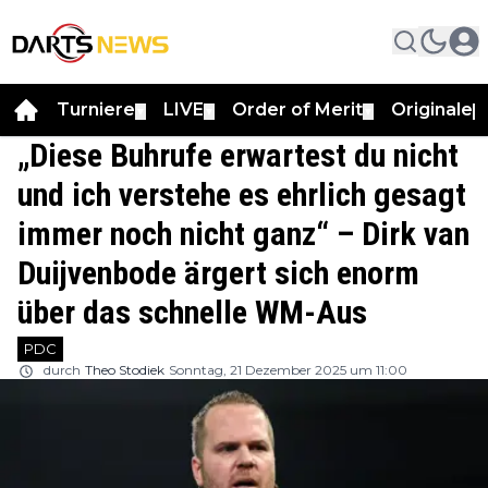
Turniere
LIVE
Order of Merit
Originale
▼
▼
▼
▼
„Diese Buhrufe erwartest du nicht
und ich verstehe es ehrlich gesagt
immer noch nicht ganz“ – Dirk van
Duijvenbode ärgert sich enorm
über das schnelle WM-Aus
PDC
durch
Theo Stodiek
Sonntag, 21 Dezember 2025 um 11:00