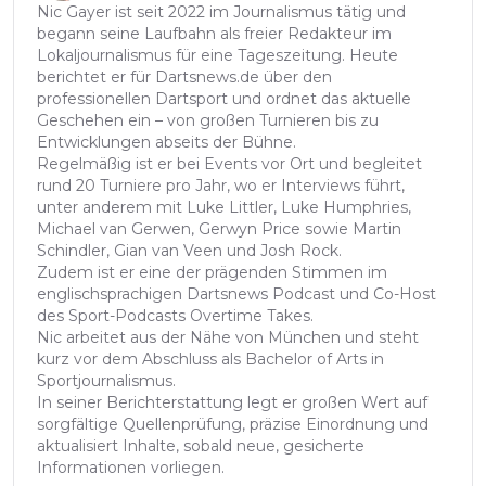
Nic Gayer ist seit 2022 im Journalismus tätig und
begann seine Laufbahn als freier Redakteur im
Lokaljournalismus für eine Tageszeitung. Heute
berichtet er für Dartsnews.de über den
professionellen Dartsport und ordnet das aktuelle
Geschehen ein – von großen Turnieren bis zu
Entwicklungen abseits der Bühne.
Regelmäßig ist er bei Events vor Ort und begleitet
rund 20 Turniere pro Jahr, wo er Interviews führt,
unter anderem mit Luke Littler, Luke Humphries,
Michael van Gerwen, Gerwyn Price sowie Martin
Schindler, Gian van Veen und Josh Rock.
Zudem ist er eine der prägenden Stimmen im
englischsprachigen Dartsnews Podcast und Co-Host
des Sport-Podcasts Overtime Takes.
Nic arbeitet aus der Nähe von München und steht
kurz vor dem Abschluss als Bachelor of Arts in
Sportjournalismus.
In seiner Berichterstattung legt er großen Wert auf
sorgfältige Quellenprüfung, präzise Einordnung und
aktualisiert Inhalte, sobald neue, gesicherte
Informationen vorliegen.