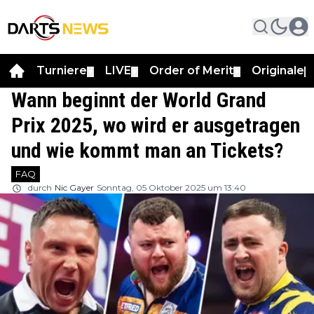
Turniere
LIVE
Order of Merit
Originale
▼
▼
▼
▼
Wann beginnt der World Grand
Prix 2025, wo wird er ausgetragen
und wie kommt man an Tickets?
FAQ
durch
Nic Gayer
Sonntag, 05 Oktober 2025 um 13:40