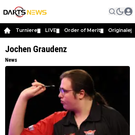
Turniere
LIVE
Order of Merit
Originale
▼
▼
▼
▼
Jochen Graudenz
News