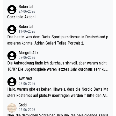
nter 60 im Ave dagegen eigentlich schon zu schwach - gerade
Robertuil
mal 40+ erst recht. Da gewinnst keinen Blumentopf - ist ja noc
24-06-2026
h krasser wie ein Pokalspiel eines Kreisligisten vs einem Bund
Ganz tolle Aktion!
esligisten.
Robertuil
11-06-2026
Das beste, was dem Darts-Sportjournalismus in Deutschland p
assieren konnte, Adrian Geiler! Tolles Portrait :).
Morgoth42x
07-06-2026
Die Aufstockung finde ich durchaus sinnvoll, aber warum nicht
16/8? Die Jugendspiele waren letztes Jahr durchaus sehr kurz
weilig und besser anzuschauen, als manch Erwachsenenspiel.
AW1963
Allerdings ist Mitchell Lawrie als Nummer 1 der Welt eh qualifi
02-06-2026
ziert. Somit ändert die automatische Qualifikation des Weltmei
Hallo, warum gibt es keinen Hinweis, dass die Nordic Darts Ma
sters erstmal nichts. Ich denke sie wollen damit für nächstes J
sters kostenlos auf pluto.tv übertragen werden ? Bitte den Arti
ahr vorsorgen, denn da ist er alt genug für die PDC und wird w
kel aktualisieren, danke!
Grobi
ohl wenig WDF Turniere spielen. Dies war bei Archie Self letzt
02-06-2026
es Jahr der Fall. Er musste als amtierender Weltmeister durch
Nee, die dämlichen Schreiber, also die, die beleidigende, rassis