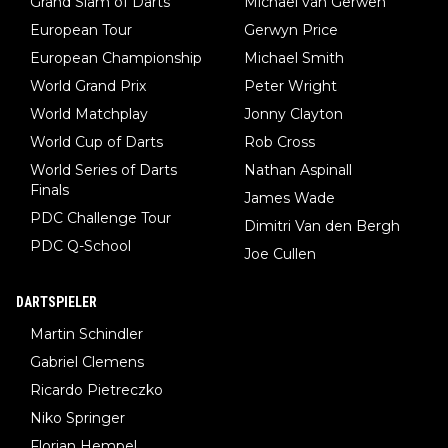
Grand Slam of Darts
Michael van Gerwen
European Tour
Gerwyn Price
European Championship
Michael Smith
World Grand Prix
Peter Wright
World Matchplay
Jonny Clayton
World Cup of Darts
Rob Cross
World Series of Darts
Nathan Aspinall
Finals
James Wade
PDC Challenge Tour
Dimitri Van den Bergh
PDC Q-School
Joe Cullen
DARTSPIELER
Martin Schindler
Gabriel Clemens
Ricardo Pietreczko
Niko Springer
Florian Hempel