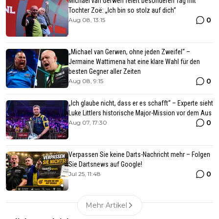
Michael van Gerwen feiert besonderen Tag mit
Tochter Zoë: „Ich bin so stolz auf dich“
0
Aug 08, 13:15
„Michael van Gerwen, ohne jeden Zweifel“ –
Jermaine Wattimena hat eine klare Wahl für den
besten Gegner aller Zeiten
0
Aug 08, 9:15
„Ich glaube nicht, dass er es schafft“ – Experte sieht
Luke Littlers historische Major-Mission vor dem Aus
0
Aug 07, 17:30
Verpassen Sie keine Darts-Nachricht mehr – Folgen
Sie Dartsnews auf Google!
0
Jul 25, 11:48
Mehr Artikel