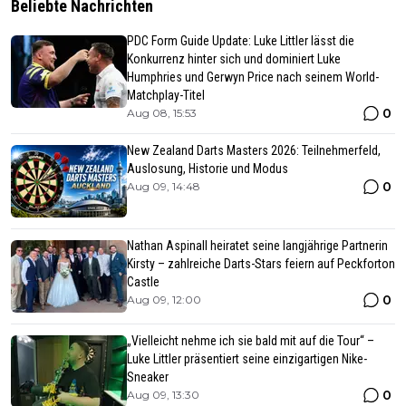
Beliebte Nachrichten
PDC Form Guide Update: Luke Littler lässt die
Konkurrenz hinter sich und dominiert Luke
Humphries und Gerwyn Price nach seinem World-
Matchplay-Titel
0
Aug 08, 15:53
New Zealand Darts Masters 2026: Teilnehmerfeld,
Auslosung, Historie und Modus
0
Aug 09, 14:48
Nathan Aspinall heiratet seine langjährige Partnerin
Kirsty – zahlreiche Darts-Stars feiern auf Peckforton
Castle
0
Aug 09, 12:00
„Vielleicht nehme ich sie bald mit auf die Tour“ –
Luke Littler präsentiert seine einzigartigen Nike-
Sneaker
0
Aug 09, 13:30