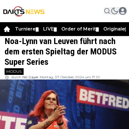
Turniere
LIVE
Order of Merit
Originale
▼
▼
▼
▼
Noa-Lynn van Leuven führt nach
dem ersten Spieltag der MODUS
Super Series
MODUS
durch
Nic Gayer
Montag, 07 Oktober 2024 um 17:01