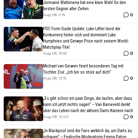
Jermaine Wattimena hat eine klare Wahl für den
besten Gegner aller Zeiten
0
Aug 08, 9:15
PDC Form Guide Update: Luke Littler lässt die
Konkurrenz hinter sich und dominiert Luke
Humphries und Gerwyn Price nach seinem World-
Matchplay-Titel
0
Aug 08, 15:53
Michael van Gerwen feiert besonderen Tag mit
Tochter Zoë: „Ich bin so stolz auf dich“
0
Aug 08, 13:15
„Es gibt schon ein paar Dinge, die laufen, aber dazu
kann ich jetzt nichts sagen“ – Van Barneveld denkt
über das Leben nach der aktiven Darts-Karriere nach
0
Aug 08, 12:00
„In Blackpool sind die Fans wirklich da, um Darts zu
schauen“ – Englische Moderatorin Emma Paton