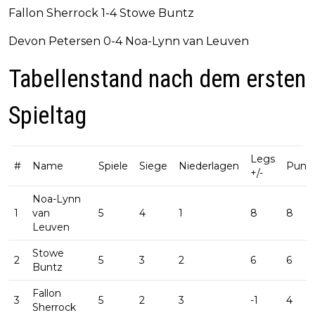
Fallon Sherrock 1-4 Stowe Buntz
Devon Petersen 0-4 Noa-Lynn van Leuven
Tabellenstand nach dem ersten
Spieltag
Legs
#
Name
Spiele
Siege
Niederlagen
Punk
+/-
Noa-Lynn
1
van
5
4
1
8
8
Leuven
Stowe
2
5
3
2
6
6
Buntz
Fallon
3
5
2
3
-1
4
Sherrock