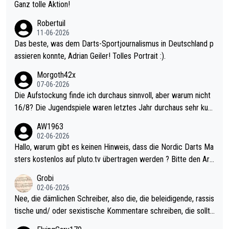
h krasser wie ein Pokalspiel eines Kreisligisten vs einem Bund
Ganz tolle Aktion!
esligisten.
Robertuil
11-06-2026
Das beste, was dem Darts-Sportjournalismus in Deutschland p
assieren konnte, Adrian Geiler! Tolles Portrait :).
Morgoth42x
07-06-2026
Die Aufstockung finde ich durchaus sinnvoll, aber warum nicht
16/8? Die Jugendspiele waren letztes Jahr durchaus sehr kurz
weilig und besser anzuschauen, als manch Erwachsenenspiel.
AW1963
Allerdings ist Mitchell Lawrie als Nummer 1 der Welt eh qualifi
02-06-2026
ziert. Somit ändert die automatische Qualifikation des Weltmei
Hallo, warum gibt es keinen Hinweis, dass die Nordic Darts Ma
sters erstmal nichts. Ich denke sie wollen damit für nächstes J
sters kostenlos auf pluto.tv übertragen werden ? Bitte den Arti
ahr vorsorgen, denn da ist er alt genug für die PDC und wird w
kel aktualisieren, danke!
Grobi
ohl wenig WDF Turniere spielen. Dies war bei Archie Self letzt
02-06-2026
es Jahr der Fall. Er musste als amtierender Weltmeister durch
Nee, die dämlichen Schreiber, also die, die beleidigende, rassis
den Qualifier und ich glaube kaum, dass Mitchel sich das (in Ve
tische und/ oder sexistische Kommentare schreiben, die sollte
gas) antun würde, wenn er doch eigentlich die PDC-WM als Zi
n das einfach mal bleiben lassen. Sollten besser mal ihr eigene