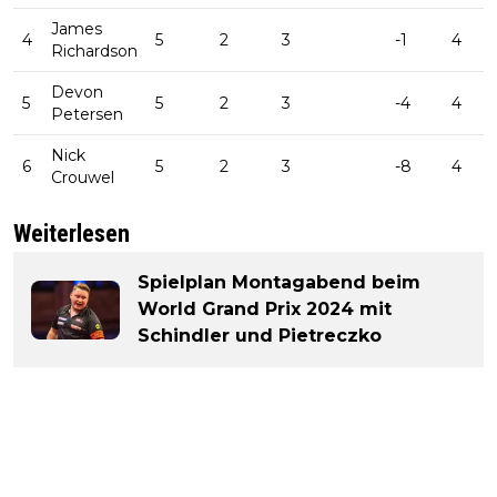
James
4
5
2
3
-1
4
Richardson
Devon
5
5
2
3
-4
4
Petersen
Nick
6
5
2
3
-8
4
Crouwel
Weiterlesen
Spielplan Montagabend beim
World Grand Prix 2024 mit
Schindler und Pietreczko