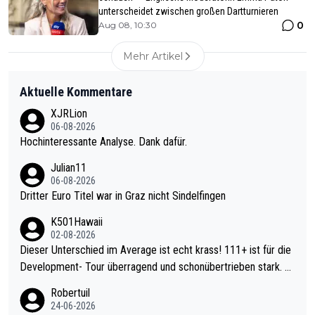
unterscheidet zwischen großen Dartturnieren
0
Aug 08, 10:30
Mehr Artikel
Aktuelle Kommentare
XJRLion
06-08-2026
Hochinteressante Analyse. Dank dafür.
Julian11
06-08-2026
Dritter Euro Titel war in Graz nicht Sindelfingen
K501Hawaii
02-08-2026
Dieser Unterschied im Average ist echt krass! 111+ ist für die
Development- Tour überragend und schonübertrieben stark. U
nter 60 im Ave dagegen eigentlich schon zu schwach - gerade
Robertuil
mal 40+ erst recht. Da gewinnst keinen Blumentopf - ist ja noc
24-06-2026