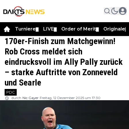
Turniere
LIVE
Order of Merit
Originale
▼
▼
▼
▼
170er-Finish zum Matchgewinn!
Rob Cross meldet sich
eindrucksvoll im Ally Pally zurück
– starke Auftritte von Zonneveld
und Searle
PDC
durch
Nic Gayer
Freitag, 12 Dezember 2025 um 17:30