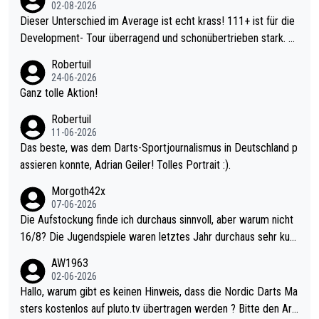
02-08-2026
Dieser Unterschied im Average ist echt krass! 111+ ist für die
Development- Tour überragend und schonübertrieben stark. U
nter 60 im Ave dagegen eigentlich schon zu schwach - gerade
Robertuil
mal 40+ erst recht. Da gewinnst keinen Blumentopf - ist ja noc
24-06-2026
h krasser wie ein Pokalspiel eines Kreisligisten vs einem Bund
Ganz tolle Aktion!
esligisten.
Robertuil
11-06-2026
Das beste, was dem Darts-Sportjournalismus in Deutschland p
assieren konnte, Adrian Geiler! Tolles Portrait :).
Morgoth42x
07-06-2026
Die Aufstockung finde ich durchaus sinnvoll, aber warum nicht
16/8? Die Jugendspiele waren letztes Jahr durchaus sehr kurz
weilig und besser anzuschauen, als manch Erwachsenenspiel.
AW1963
Allerdings ist Mitchell Lawrie als Nummer 1 der Welt eh qualifi
02-06-2026
ziert. Somit ändert die automatische Qualifikation des Weltmei
Hallo, warum gibt es keinen Hinweis, dass die Nordic Darts Ma
sters erstmal nichts. Ich denke sie wollen damit für nächstes J
sters kostenlos auf pluto.tv übertragen werden ? Bitte den Arti