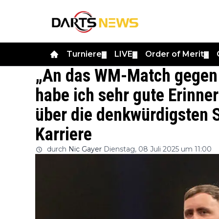
Turniere
LIVE
Order of Merit
▼
▼
▼
„An das WM-Match gegen
habe ich sehr gute Erinner
über die denkwürdigsten S
Karriere
durch
Nic Gayer
Dienstag, 08 Juli 2025 um 11:00