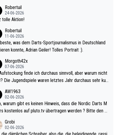
 Ave dagegen eigentlich schon zu schwach - gerad
Robertuil
st recht. Da gewinnst keinen Blumentopf - ist ja n
24-06-2026
kalspiel eines Kreisligisten vs einem Bu
 tolle Aktion!
ligisten.
Robertuil
11-06-2026
beste, was dem Darts-Sportjournalismus in Deutschland
ieren konnte, Adrian Geiler! Tolles Portrait :).
Morgoth42x
07-06-2026
Aufstockung finde ich durchaus sinnvoll, aber warum nicht
r durchaus sehr kur
lig und besser anzuschauen, als manch Erwachsenenspie
AW1963
02-06-2026
ert. Somit ändert die automatische Qualifikation des Weltm
e Nordic Darts M
mal nichts. Ich denke sie wollen damit für nächste
rs kostenlos auf pluto.tv übertragen werden ? Bitte den A
hr vorsorgen, denn da ist er alt genug für die PDC und wir
el aktualisieren, danke!
Grobi
hl wenig WDF Turniere spielen. Dies war bei Archie Self l
02-06-2026
es Jahr der Fall. Er musste als amtierender Weltmeister d
 die dämlichen Schreiber, also die, die beleidigende, rassi