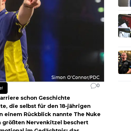
0
e!
Karriere schon Geschichte
, die selbst für den 18-jährigen
In einem Rückblick nannte The Nuke
en größten Nervenkitzel beschert
emotional im Gedächtnis: das