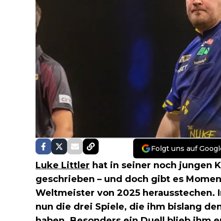
Folgt uns auf Googl
Luke Littler
hat in seiner noch jungen 
geschrieben – und doch gibt es Momente
Weltmeister von 2025 herausstechen. 
nun die drei Spiele, die ihm bislang d
haben. Besonders ein Duell blieb ihm 