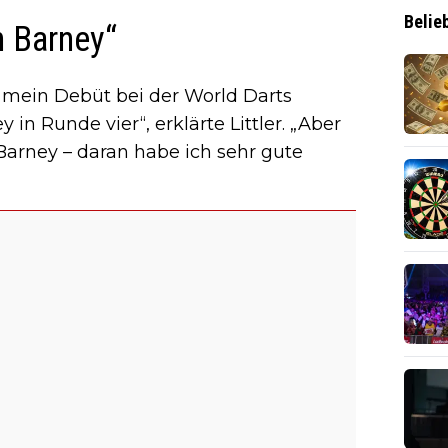
Belie
n Barney“
r mein Debüt bei der World Darts
n Runde vier“, erklärte Littler. „Aber
arney – daran habe ich sehr gute