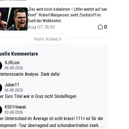
„Das wird noch eskalieren – Littler wartet auf van
Veen“: Robert Marijanovic sieht Zündstoff im
Duell der Weltbesten
0
Aug 07, 18:30
Mehr Artikel
uelle Kommentare
XJRLion
06-08-2026
interessante Analyse. Dank dafür.
Julian11
06-08-2026
ter Euro Titel war in Graz nicht Sindelfingen
K501Hawaii
02-08-2026
r Unterschied im Average ist echt krass! 111+ ist für die
lopment- Tour überragend und schonübertrieben stark. U