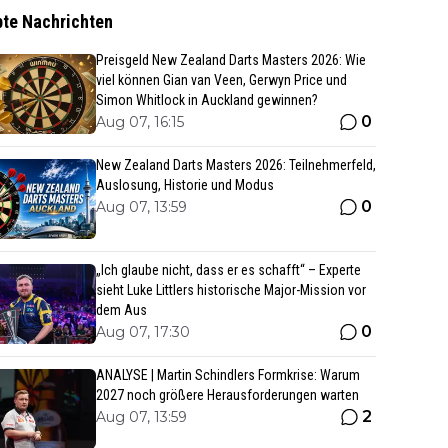
bte Nachrichten
Preisgeld New Zealand Darts Masters 2026: Wie
viel können Gian van Veen, Gerwyn Price und
Simon Whitlock in Auckland gewinnen?
0
Aug 07, 16:15
New Zealand Darts Masters 2026: Teilnehmerfeld,
Auslosung, Historie und Modus
0
Aug 07, 13:59
„Ich glaube nicht, dass er es schafft“ – Experte
sieht Luke Littlers historische Major-Mission vor
dem Aus
0
Aug 07, 17:30
ANALYSE | Martin Schindlers Formkrise: Warum
2027 noch größere Herausforderungen warten
2
Aug 07, 13:59