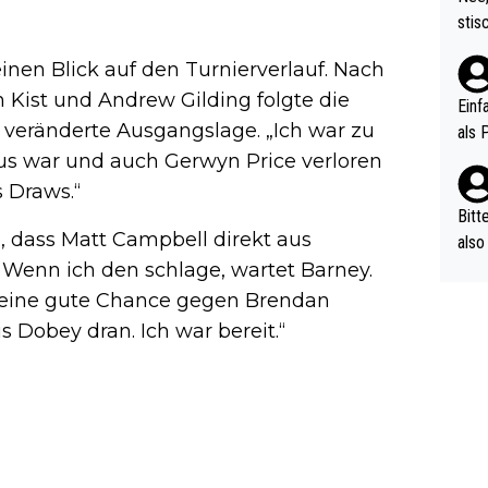
urch
stis
(in 
ten 
als Z
inen Blick auf den Turnierverlauf. Nach
nes 
 Kist und Andrew Gilding folgte die
ttle
Einf
vV p
 veränderte Ausgangslage. „Ich war zu
als 
n Ri
aus war und auch Gerwyn Price verloren
ehle
s Draws.“
Bitt
e, dass Matt Campbell direkt aus
also
 Wenn ich den schlage, wartet Barney.
ung,
werd
 eine gute Chance gegen Brendan
aube
 Dobey dran. Ich war bereit.“
sych
d di
e ma
n…