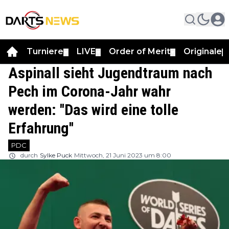
Turniere
LIVE
Order of Merit
Originale
▼
▼
▼
▼
Aspinall sieht Jugendtraum nach
Pech im Corona-Jahr wahr
werden: ''Das wird eine tolle
Erfahrung''
PDC
durch
Sylke Puck
Mittwoch, 21 Juni 2023 um 8:00