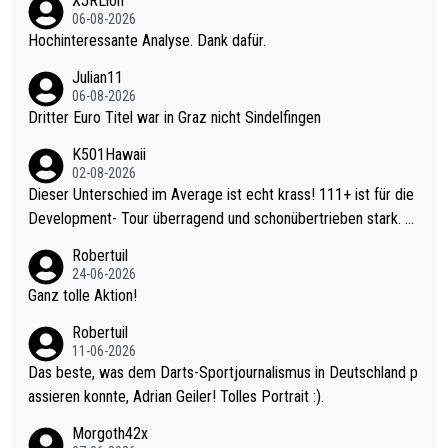
XJRLion
06-08-2026
Hochinteressante Analyse. Dank dafür.
Julian11
06-08-2026
Dritter Euro Titel war in Graz nicht Sindelfingen
K501Hawaii
02-08-2026
Dieser Unterschied im Average ist echt krass! 111+ ist für die
Development- Tour überragend und schonübertrieben stark. U
nter 60 im Ave dagegen eigentlich schon zu schwach - gerade
Robertuil
mal 40+ erst recht. Da gewinnst keinen Blumentopf - ist ja noc
24-06-2026
h krasser wie ein Pokalspiel eines Kreisligisten vs einem Bund
Ganz tolle Aktion!
esligisten.
Robertuil
11-06-2026
Das beste, was dem Darts-Sportjournalismus in Deutschland p
assieren konnte, Adrian Geiler! Tolles Portrait :).
Morgoth42x