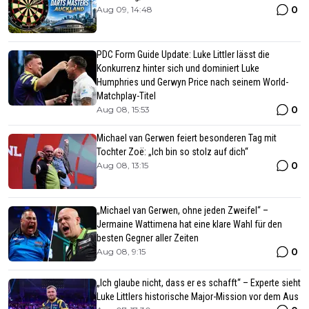
0
Aug 09, 14:48
PDC Form Guide Update: Luke Littler lässt die
Konkurrenz hinter sich und dominiert Luke
Humphries und Gerwyn Price nach seinem World-
Matchplay-Titel
0
Aug 08, 15:53
Michael van Gerwen feiert besonderen Tag mit
Tochter Zoë: „Ich bin so stolz auf dich“
0
Aug 08, 13:15
„Michael van Gerwen, ohne jeden Zweifel“ –
Jermaine Wattimena hat eine klare Wahl für den
besten Gegner aller Zeiten
0
Aug 08, 9:15
„Ich glaube nicht, dass er es schafft“ – Experte sieht
Luke Littlers historische Major-Mission vor dem Aus