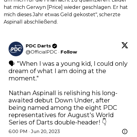
hat mich Gerwyn [Price] wieder geschlagen. Er hat
mich dieses Jahr etwas Geld gekostet", scherzte
Aspinall abschließend.
PDC Darts
@
OfficialPDC
·
Follow
🗣️ "When I was a young kid, I could only 
dream of what I am doing at the 
moment."

Nathan Aspinall is relishing his long-
awaited debut Down Under, after 
being named among the eight PDC 
representatives for August's World 
Series of Darts double-header! 👇
6:00 PM · Jun 20, 2023