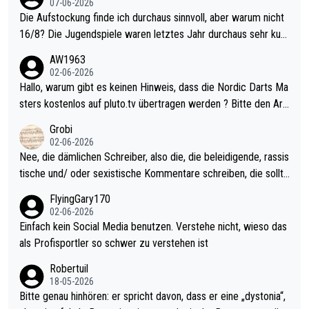
07-06-2026
Die Aufstockung finde ich durchaus sinnvoll, aber warum nicht
16/8? Die Jugendspiele waren letztes Jahr durchaus sehr kurz
weilig und besser anzuschauen, als manch Erwachsenenspiel.
AW1963
Allerdings ist Mitchell Lawrie als Nummer 1 der Welt eh qualifi
02-06-2026
ziert. Somit ändert die automatische Qualifikation des Weltmei
Hallo, warum gibt es keinen Hinweis, dass die Nordic Darts Ma
sters erstmal nichts. Ich denke sie wollen damit für nächstes J
sters kostenlos auf pluto.tv übertragen werden ? Bitte den Arti
ahr vorsorgen, denn da ist er alt genug für die PDC und wird w
kel aktualisieren, danke!
Grobi
ohl wenig WDF Turniere spielen. Dies war bei Archie Self letzt
02-06-2026
es Jahr der Fall. Er musste als amtierender Weltmeister durch
Nee, die dämlichen Schreiber, also die, die beleidigende, rassis
den Qualifier und ich glaube kaum, dass Mitchel sich das (in Ve
tische und/ oder sexistische Kommentare schreiben, die sollte
gas) antun würde, wenn er doch eigentlich die PDC-WM als Zi
n das einfach mal bleiben lassen. Sollten besser mal ihr eigene
FlyingGary170
el hat.
s Leben in den Griff kriegen. Nur eins wundert mich: Luke Little
02-06-2026
r war doch neulich erst derjenige, der über Social Media GvV p
Einfach kein Social Media benutzen. Verstehe nicht, wieso das
rovoziert hat. Und Littlers Mutter schießt öfters mal gegen Ric
als Profisportler so schwer zu verstehen ist
ardo Pietreczko auf Social Media. Hmmmm. Finde den Fehler!
Robertuil
18-05-2026
Bitte genau hinhören: er spricht davon, dass er eine „dystonia“,