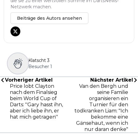
die sie zu einer wertvollen Stimme im DartsNews-
Netzwerk machen.
Beiträge des Autors ansehen
Klatscht
3
Besucher
1
Vorheriger Artikel
Nächster Artikel
Price lobt Clayton
Van den Bergh und
nach dem Finalsieg
seine Familie
beim World Cup of
organisieren ein
Darts: ''Gary hasst ihn,
Turnier für den
aber ich liebe ihn, er
todkranken Liam: "Ich
hat mich getragen''
bekomme eine
Gänsehaut, wenn ich
nur daran denke"