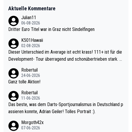
Aktuelle Kommentare
Julian11
06-08-2026
Dritter Euro Titel war in Graz nicht Sindelfingen
K501Hawaii
02-08-2026
Dieser Unterschied im Average ist echt krass! 111+ ist für die
Development- Tour überragend und schonübertrieben stark. U
nter 60 im Ave dagegen eigentlich schon zu schwach - gerade
Robertuil
mal 40+ erst recht. Da gewinnst keinen Blumentopf - ist ja noc
24-06-2026
h krasser wie ein Pokalspiel eines Kreisligisten vs einem Bund
Ganz tolle Aktion!
esligisten.
Robertuil
11-06-2026
Das beste, was dem Darts-Sportjournalismus in Deutschland p
assieren konnte, Adrian Geiler! Tolles Portrait :).
Morgoth42x
07-06-2026