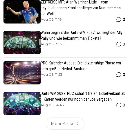
ZEITREISE MIT: Alan Warriner-Little – vom
psychiatrischen Krankenpfleger zur Nummer eins
der Welt
0
Aug 06, 11:18
Wann beginnt die Darts-WM 2027, wo liegt der Ally
Pally und wie bekommt man Tickets?
0
Aug 06, 19:12
PDC-Kalender August: Die letzte ruhige Phase vor
dem großen Herbst-Ansturm
0
Aug 06, 11:23
Darts WM 2027: PDC schafft freien Ticketverkauf ab
– Karten werden nur noch per Los vergeben
0
Aug 06, 14:45
Mehr Artikel