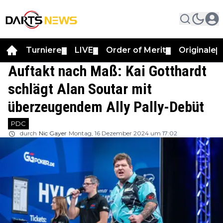
Turniere
LIVE
Order of Merit
Originale
▼
▼
▼
▼
Auftakt nach Maß: Kai Gotthardt
schlägt Alan Soutar mit
überzeugendem Ally Pally-Debüt
PDC
durch
Nic Gayer
Montag, 16 Dezember 2024 um 17:02