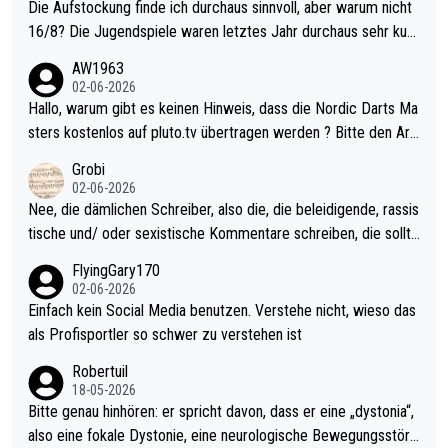
Die Aufstockung finde ich durchaus sinnvoll, aber warum nicht
16/8? Die Jugendspiele waren letztes Jahr durchaus sehr kurz
weilig und besser anzuschauen, als manch Erwachsenenspiel.
AW1963
Allerdings ist Mitchell Lawrie als Nummer 1 der Welt eh qualifi
02-06-2026
ziert. Somit ändert die automatische Qualifikation des Weltmei
Hallo, warum gibt es keinen Hinweis, dass die Nordic Darts Ma
sters erstmal nichts. Ich denke sie wollen damit für nächstes J
sters kostenlos auf pluto.tv übertragen werden ? Bitte den Arti
ahr vorsorgen, denn da ist er alt genug für die PDC und wird w
kel aktualisieren, danke!
Grobi
ohl wenig WDF Turniere spielen. Dies war bei Archie Self letzt
02-06-2026
es Jahr der Fall. Er musste als amtierender Weltmeister durch
Nee, die dämlichen Schreiber, also die, die beleidigende, rassis
den Qualifier und ich glaube kaum, dass Mitchel sich das (in Ve
tische und/ oder sexistische Kommentare schreiben, die sollte
gas) antun würde, wenn er doch eigentlich die PDC-WM als Zi
n das einfach mal bleiben lassen. Sollten besser mal ihr eigene
FlyingGary170
el hat.
s Leben in den Griff kriegen. Nur eins wundert mich: Luke Little
02-06-2026
r war doch neulich erst derjenige, der über Social Media GvV p
Einfach kein Social Media benutzen. Verstehe nicht, wieso das
rovoziert hat. Und Littlers Mutter schießt öfters mal gegen Ric
als Profisportler so schwer zu verstehen ist
ardo Pietreczko auf Social Media. Hmmmm. Finde den Fehler!
Robertuil
18-05-2026
Bitte genau hinhören: er spricht davon, dass er eine „dystonia“,
also eine fokale Dystonie, eine neurologische Bewegungsstöru