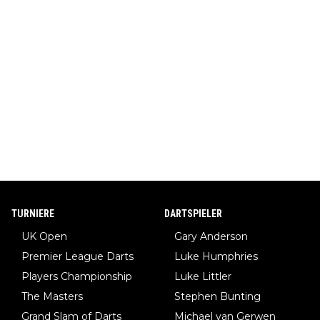
TURNIERE
DARTSPIELER
UK Open
Gary Anderson
Premier League Darts
Luke Humphries
Players Championship
Luke Littler
The Masters
Stephen Bunting
Grand Slam of Darts
Michael van Gerwen