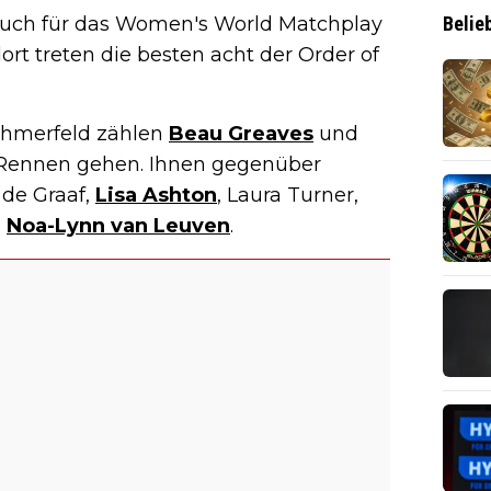
 Auch für das Women's World Matchplay
Belie
rt treten die besten acht der Order of
ehmerfeld zählen
Beau Greaves
und
ns Rennen gehen. Ihnen gegenüber
 de Graaf,
Lisa Ashton
, Laura Turner,
d
Noa-Lynn van Leuven
.