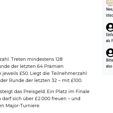
d wo
etzt
Nee,
urch
stis
(in 
ten 
als Z
nes 
ttle
Einf
vV p
als 
n Ri
ehle
rzahl. Treten mindestens 128
Bitt
unde der letzten 64 Prämien
also
ung,
n jeweils £50. Liegt die Teilnehmerzahl
werd
der Runde der letzten 32 – mit £100.
aube
sych
steigt das Preisgeld. Ein Platz im Finale
d di
n darf sich über £2.000 freuen – und
e ma
n Major-Turniere.
n…