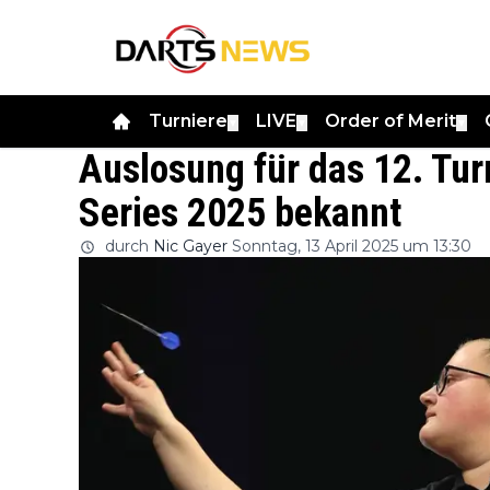
Turniere
LIVE
Order of Merit
▼
▼
▼
Auslosung für das 12. Tu
Series 2025 bekannt
durch
Nic Gayer
Sonntag, 13 April 2025 um 13:30