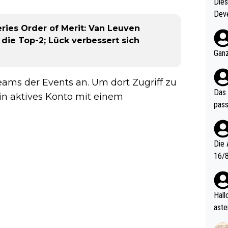
Diese
Deve
nter 60 im
ies Order of Merit: Van Leuven
e mal 40+ er
die Top-2; Lück verbessert sich
och krasser wie ein Po
Ganz
ndes
eams der Events an. Um dort Zugriff zu
Das 
ein aktives Konto mit einem
pass
Die 
16/8? Die Jugendspiele waren letztes Jah
zwei
l. Allerdings ist Mitchell Lawrie als Nummer 1 der Welt eh quali
fizi
Hallo, warum gibt es keinen Hinweis, dass di
eisters erst
aste
s Ja
rtik