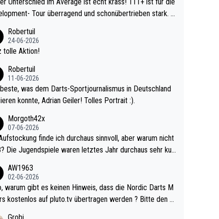
r Unterschied im Average ist echt krass! 111+ ist für die
lopment- Tour überragend und schonübertrieben stark. U
 Ave dagegen eigentlich schon zu schwach - gerad
Robertuil
st recht. Da gewinnst keinen Blumentopf - ist ja n
24-06-2026
kalspiel eines Kreisligisten vs einem Bu
 tolle Aktion!
ligisten.
Robertuil
11-06-2026
beste, was dem Darts-Sportjournalismus in Deutschland
ieren konnte, Adrian Geiler! Tolles Portrait :).
Morgoth42x
07-06-2026
Aufstockung finde ich durchaus sinnvoll, aber warum nicht
r durchaus sehr kur
lig und besser anzuschauen, als manch Erwachsenenspie
AW1963
02-06-2026
ert. Somit ändert die automatische Qualifikation des Weltm
e Nordic Darts M
mal nichts. Ich denke sie wollen damit für nächste
rs kostenlos auf pluto.tv übertragen werden ? Bitte den A
hr vorsorgen, denn da ist er alt genug für die PDC und wir
el aktualisieren, danke!
Grobi