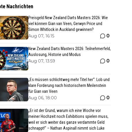
bte Nachrichten
Preisgeld New Zealand Darts Masters 2026: Wie
viel können Gian van Veen, Gerwyn Price und
Simon Whitlock in Auckland gewinnen?
0
Aug 07, 16:15
New Zealand Darts Masters 2026: Teilnehmerfeld,
Auslosung, Historie und Modus
0
Aug 07, 13:59
„Es müssen schlichtweg mehr Titel her“: Lob und
klare Forderung nach historischem Meilenstein
für Gian van Veen
0
Aug 06, 18:00
„Er ist der Grund, warum ich eine Woche vor
meiner Hochzeit noch Exhibitions spielen muss,
weil er sich weiter das ganze verdammte Geld
schnappt!" – Nathan Aspinall nimmt sich Luke