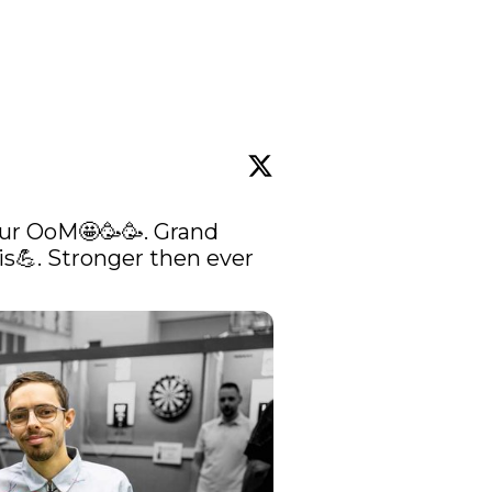
ur OoM🤩🥳🥳. Grand 
is💪. Stronger then ever