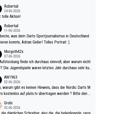
 Ave dagegen eigentlich schon zu schwach - gerad
Robertuil
st recht. Da gewinnst keinen Blumentopf - ist ja n
24-06-2026
kalspiel eines Kreisligisten vs einem Bu
 tolle Aktion!
ligisten.
Robertuil
11-06-2026
beste, was dem Darts-Sportjournalismus in Deutschland
ieren konnte, Adrian Geiler! Tolles Portrait :).
Morgoth42x
07-06-2026
Aufstockung finde ich durchaus sinnvoll, aber warum nicht
r durchaus sehr kur
lig und besser anzuschauen, als manch Erwachsenenspie
AW1963
02-06-2026
ert. Somit ändert die automatische Qualifikation des Weltm
e Nordic Darts M
mal nichts. Ich denke sie wollen damit für nächste
rs kostenlos auf pluto.tv übertragen werden ? Bitte den A
hr vorsorgen, denn da ist er alt genug für die PDC und wir
el aktualisieren, danke!
Grobi
hl wenig WDF Turniere spielen. Dies war bei Archie Self l
02-06-2026
es Jahr der Fall. Er musste als amtierender Weltmeister d
 die dämlichen Schreiber, also die, die beleidigende, rassi