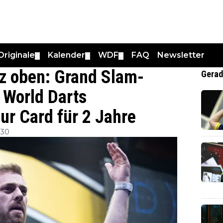
Originale
Kalender
WDF
FAQ
Newsletter
▼
▼
▼
nz oben: Grand Slam-
Gerad
e World Darts
r Card für 2 Jahre
:30