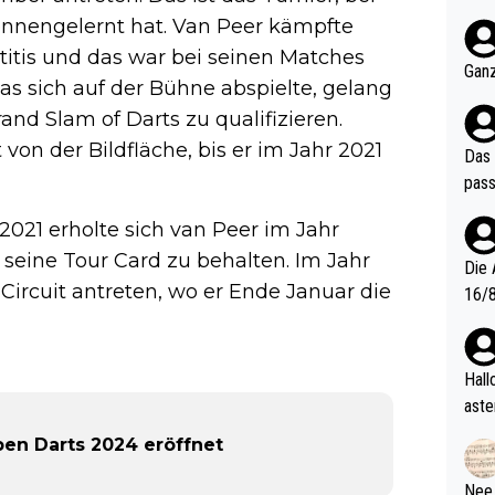
nter 60 im
kennengelernt hat. Van Peer kämpfte
e mal 40+ er
itis und das war bei seinen Matches
och krasser wie ein Po
Ganz
das sich auf der Bühne abspielte, gelang
ndes
rand Slam of Darts zu qualifizieren.
von der Bildfläche, bis er im Jahr 2021
Das 
pass
021 erholte sich van Peer im Jahr
 seine Tour Card zu behalten. Im Jahr
Die 
ircuit antreten, wo er Ende Januar die
16/8? Die Jugendspiele waren letztes Jah
zwei
l. Allerdings ist Mitchell Lawrie als Nummer 1 der Welt eh quali
fizi
Hallo, warum gibt es keinen Hinweis, dass di
eisters erst
aste
s Ja
rtik
en Darts 2024 eröffnet
d wo
etzt
Nee,