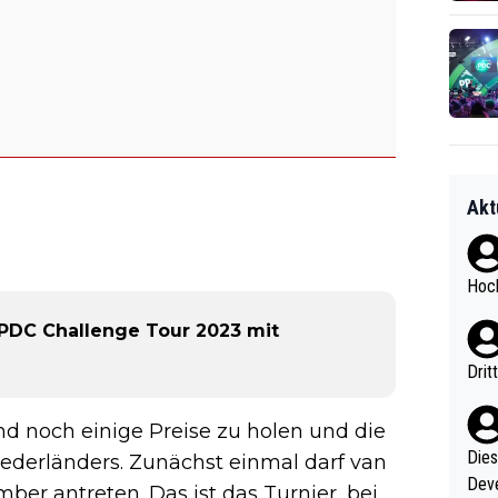
Akt
Hoch
 PDC Challenge Tour 2023 mit
Drit
nd noch einige Preise zu holen und die
Diese
Niederländers. Zunächst einmal darf van
Deve
er antreten. Das ist das Turnier, bei