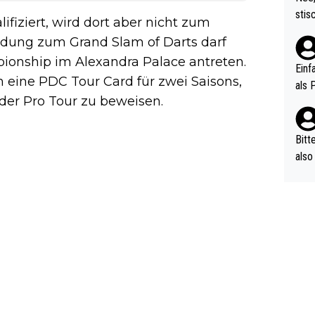
urch
stis
ifiziert, wird dort aber nicht zum
(in 
ten 
als Z
dung zum Grand Slam of Darts darf
nes 
ionship im Alexandra Palace antreten.
ttle
Einf
 eine PDC Tour Card für zwei Saisons,
vV p
als 
n Ri
 der Pro Tour zu beweisen.
ehle
Bitt
also
ung,
werd
aube
sych
d di
e ma
n…