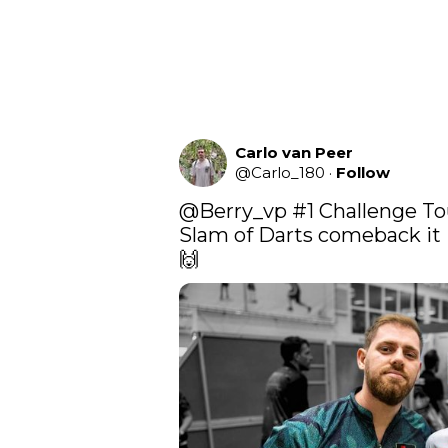
Carlo van Peer
@
Carlo_180
·
Follow
@Berry_vp
 #1 Challenge To
Slam of Darts comeback it 
🙌 