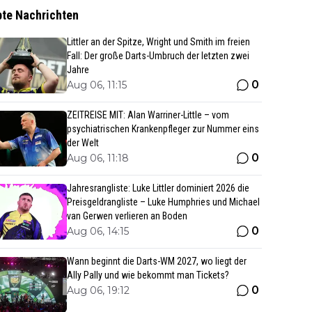
bte Nachrichten
Littler an der Spitze, Wright und Smith im freien
Fall: Der große Darts-Umbruch der letzten zwei
Jahre
0
Aug 06, 11:15
ZEITREISE MIT: Alan Warriner-Little – vom
psychiatrischen Krankenpfleger zur Nummer eins
der Welt
0
Aug 06, 11:18
Jahresrangliste: Luke Littler dominiert 2026 die
Preisgeldrangliste – Luke Humphries und Michael
van Gerwen verlieren an Boden
0
Aug 06, 14:15
Wann beginnt die Darts-WM 2027, wo liegt der
Ally Pally und wie bekommt man Tickets?
0
Aug 06, 19:12