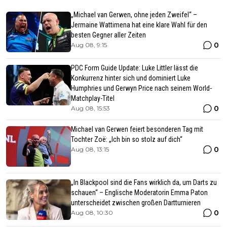
„Michael van Gerwen, ohne jeden Zweifel“ –
Jermaine Wattimena hat eine klare Wahl für den
besten Gegner aller Zeiten
0
Aug 08, 9:15
PDC Form Guide Update: Luke Littler lässt die
Konkurrenz hinter sich und dominiert Luke
Humphries und Gerwyn Price nach seinem World-
Matchplay-Titel
0
Aug 08, 15:53
Michael van Gerwen feiert besonderen Tag mit
Tochter Zoë: „Ich bin so stolz auf dich“
0
Aug 08, 13:15
„In Blackpool sind die Fans wirklich da, um Darts zu
schauen“ – Englische Moderatorin Emma Paton
unterscheidet zwischen großen Dartturnieren
0
Aug 08, 10:30