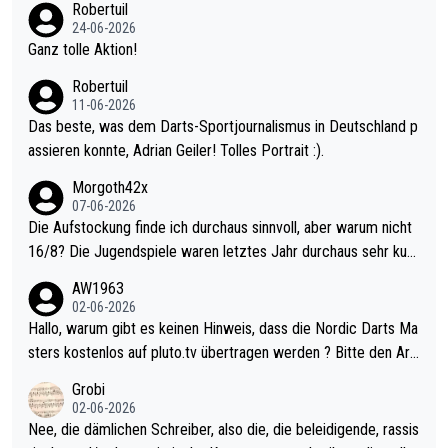
Robertuil
mal 40+ erst recht. Da gewinnst keinen Blumentopf - ist ja noc
24-06-2026
h krasser wie ein Pokalspiel eines Kreisligisten vs einem Bund
Ganz tolle Aktion!
esligisten.
Robertuil
11-06-2026
Das beste, was dem Darts-Sportjournalismus in Deutschland p
assieren konnte, Adrian Geiler! Tolles Portrait :).
Morgoth42x
07-06-2026
Die Aufstockung finde ich durchaus sinnvoll, aber warum nicht
16/8? Die Jugendspiele waren letztes Jahr durchaus sehr kurz
weilig und besser anzuschauen, als manch Erwachsenenspiel.
AW1963
Allerdings ist Mitchell Lawrie als Nummer 1 der Welt eh qualifi
02-06-2026
ziert. Somit ändert die automatische Qualifikation des Weltmei
Hallo, warum gibt es keinen Hinweis, dass die Nordic Darts Ma
sters erstmal nichts. Ich denke sie wollen damit für nächstes J
sters kostenlos auf pluto.tv übertragen werden ? Bitte den Arti
ahr vorsorgen, denn da ist er alt genug für die PDC und wird w
kel aktualisieren, danke!
Grobi
ohl wenig WDF Turniere spielen. Dies war bei Archie Self letzt
02-06-2026
es Jahr der Fall. Er musste als amtierender Weltmeister durch
Nee, die dämlichen Schreiber, also die, die beleidigende, rassis
den Qualifier und ich glaube kaum, dass Mitchel sich das (in Ve