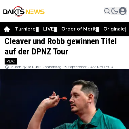
Turniere
LIVE
Order of Merit
Originale
▼
▼
▼
▼
Cleaver und Robb gewinnen Titel
auf der DPNZ Tour
PDC
durch
Sylke Puck
Donnerstag, 29 September 2022 um 17:00