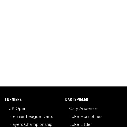
TURNIERE
DARTSPIELER
UK Open
Gary Anderson
Premier League Darts
Luke Humphries
Players Championship
Luke Littler