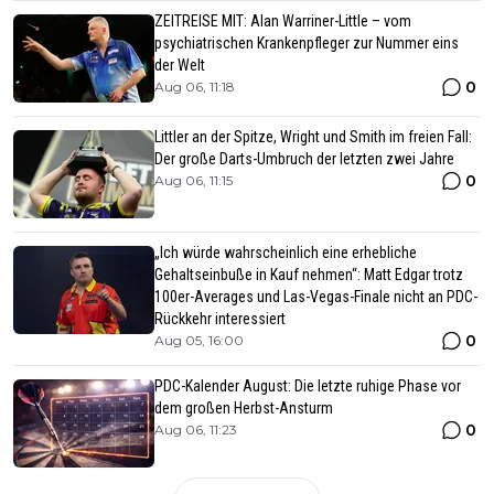
ZEITREISE MIT: Alan Warriner-Little – vom
psychiatrischen Krankenpfleger zur Nummer eins
der Welt
0
Aug 06, 11:18
Littler an der Spitze, Wright und Smith im freien Fall:
Der große Darts-Umbruch der letzten zwei Jahre
0
Aug 06, 11:15
„Ich würde wahrscheinlich eine erhebliche
Gehaltseinbuße in Kauf nehmen“: Matt Edgar trotz
100er-Averages und Las-Vegas-Finale nicht an PDC-
Rückkehr interessiert
0
Aug 05, 16:00
PDC-Kalender August: Die letzte ruhige Phase vor
dem großen Herbst-Ansturm
0
Aug 06, 11:23