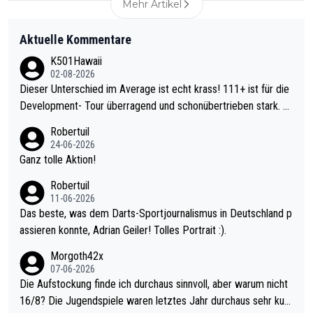
Mehr Artikel
Aktuelle Kommentare
K501Hawaii
02-08-2026
Dieser Unterschied im Average ist echt krass! 111+ ist für die
Development- Tour überragend und schonübertrieben stark. U
nter 60 im Ave dagegen eigentlich schon zu schwach - gerade
Robertuil
mal 40+ erst recht. Da gewinnst keinen Blumentopf - ist ja noc
24-06-2026
h krasser wie ein Pokalspiel eines Kreisligisten vs einem Bund
Ganz tolle Aktion!
esligisten.
Robertuil
11-06-2026
Das beste, was dem Darts-Sportjournalismus in Deutschland p
assieren konnte, Adrian Geiler! Tolles Portrait :).
Morgoth42x
07-06-2026
Die Aufstockung finde ich durchaus sinnvoll, aber warum nicht
16/8? Die Jugendspiele waren letztes Jahr durchaus sehr kurz