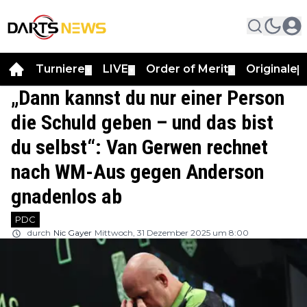
Turniere
LIVE
Order of Merit
Originale
▼
▼
▼
▼
„Dann kannst du nur einer Person
die Schuld geben – und das bist
du selbst“: Van Gerwen rechnet
nach WM-Aus gegen Anderson
gnadenlos ab
PDC
durch
Nic Gayer
Mittwoch, 31 Dezember 2025 um 8:00