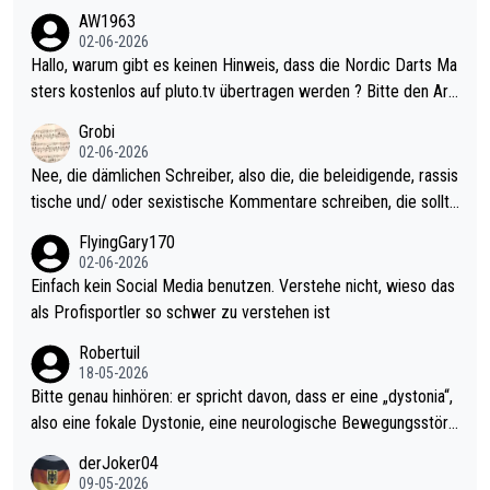
weilig und besser anzuschauen, als manch Erwachsenenspiel.
AW1963
Allerdings ist Mitchell Lawrie als Nummer 1 der Welt eh qualifi
02-06-2026
ziert. Somit ändert die automatische Qualifikation des Weltmei
Hallo, warum gibt es keinen Hinweis, dass die Nordic Darts Ma
sters erstmal nichts. Ich denke sie wollen damit für nächstes J
sters kostenlos auf pluto.tv übertragen werden ? Bitte den Arti
ahr vorsorgen, denn da ist er alt genug für die PDC und wird w
kel aktualisieren, danke!
Grobi
ohl wenig WDF Turniere spielen. Dies war bei Archie Self letzt
02-06-2026
es Jahr der Fall. Er musste als amtierender Weltmeister durch
Nee, die dämlichen Schreiber, also die, die beleidigende, rassis
den Qualifier und ich glaube kaum, dass Mitchel sich das (in Ve
tische und/ oder sexistische Kommentare schreiben, die sollte
gas) antun würde, wenn er doch eigentlich die PDC-WM als Zi
n das einfach mal bleiben lassen. Sollten besser mal ihr eigene
FlyingGary170
el hat.
s Leben in den Griff kriegen. Nur eins wundert mich: Luke Little
02-06-2026
r war doch neulich erst derjenige, der über Social Media GvV p
Einfach kein Social Media benutzen. Verstehe nicht, wieso das
rovoziert hat. Und Littlers Mutter schießt öfters mal gegen Ric
als Profisportler so schwer zu verstehen ist
ardo Pietreczko auf Social Media. Hmmmm. Finde den Fehler!
Robertuil
18-05-2026
Bitte genau hinhören: er spricht davon, dass er eine „dystonia“,
also eine fokale Dystonie, eine neurologische Bewegungsstöru
ng, bei der unkontrolliert Bewegungen und Krämpfe erzeugt w
derJoker04
erden, im Arm hat. Und, dass Medikamente ihm helfen! Ich glau
09-05-2026