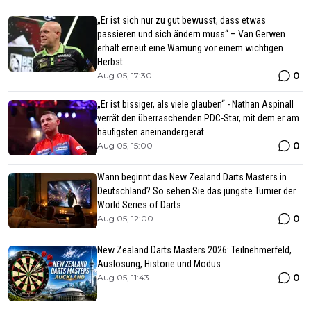
„Er ist sich nur zu gut bewusst, dass etwas
passieren und sich ändern muss“ – Van Gerwen
erhält erneut eine Warnung vor einem wichtigen
Herbst
0
Aug 05, 17:30
„Er ist bissiger, als viele glauben“ - Nathan Aspinall
verrät den überraschenden PDC-Star, mit dem er am
häufigsten aneinandergerät
0
Aug 05, 15:00
Wann beginnt das New Zealand Darts Masters in
Deutschland? So sehen Sie das jüngste Turnier der
World Series of Darts
0
Aug 05, 12:00
New Zealand Darts Masters 2026: Teilnehmerfeld,
Auslosung, Historie und Modus
0
Aug 05, 11:43