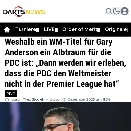
Turniere
LIVE
Order of Merit
Originale
▼
▼
▼
▼
Weshalb ein WM-Titel für Gary
Anderson ein Albtraum für die
PDC ist: „Dann werden wir erleben,
dass die PDC den Weltmeister
nicht in der Premier League hat“
PDC
durch
Theo Stodiek
Mittwoch, 31 Dezember 2025 um 11:34