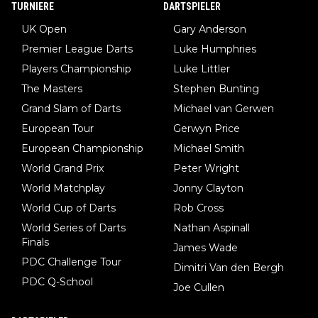
TURNIERE
DARTSPIELER
UK Open
Gary Anderson
Premier League Darts
Luke Humphries
Players Championship
Luke Littler
The Masters
Stephen Bunting
Grand Slam of Darts
Michael van Gerwen
European Tour
Gerwyn Price
European Championship
Michael Smith
World Grand Prix
Peter Wright
World Matchplay
Jonny Clayton
World Cup of Darts
Rob Cross
World Series of Darts
Nathan Aspinall
Finals
James Wade
PDC Challenge Tour
Dimitri Van den Bergh
PDC Q-School
Joe Cullen