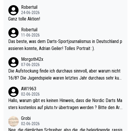
nter 60 im Ave dagegen eigentlich schon zu schwach - gerade
Robertuil
mal 40+ erst recht. Da gewinnst keinen Blumentopf - ist ja noc
24-06-2026
h krasser wie ein Pokalspiel eines Kreisligisten vs einem Bund
Ganz tolle Aktion!
esligisten.
Robertuil
11-06-2026
Das beste, was dem Darts-Sportjournalismus in Deutschland p
assieren konnte, Adrian Geiler! Tolles Portrait :).
Morgoth42x
07-06-2026
Die Aufstockung finde ich durchaus sinnvoll, aber warum nicht
16/8? Die Jugendspiele waren letztes Jahr durchaus sehr kurz
weilig und besser anzuschauen, als manch Erwachsenenspiel.
AW1963
Allerdings ist Mitchell Lawrie als Nummer 1 der Welt eh qualifi
02-06-2026
ziert. Somit ändert die automatische Qualifikation des Weltmei
Hallo, warum gibt es keinen Hinweis, dass die Nordic Darts Ma
sters erstmal nichts. Ich denke sie wollen damit für nächstes J
sters kostenlos auf pluto.tv übertragen werden ? Bitte den Arti
ahr vorsorgen, denn da ist er alt genug für die PDC und wird w
kel aktualisieren, danke!
Grobi
ohl wenig WDF Turniere spielen. Dies war bei Archie Self letzt
02-06-2026
es Jahr der Fall. Er musste als amtierender Weltmeister durch
Nee, die dämlichen Schreiber, also die, die beleidigende, rassis