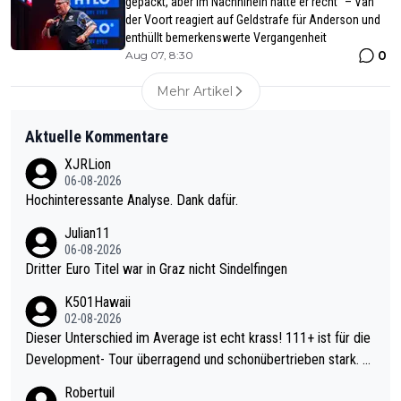
gepackt, aber im Nachhinein hatte er recht“ – Van
der Voort reagiert auf Geldstrafe für Anderson und
enthüllt bemerkenswerte Vergangenheit
0
Aug 07, 8:30
Mehr Artikel
Aktuelle Kommentare
XJRLion
06-08-2026
Hochinteressante Analyse. Dank dafür.
Julian11
06-08-2026
Dritter Euro Titel war in Graz nicht Sindelfingen
K501Hawaii
02-08-2026
Dieser Unterschied im Average ist echt krass! 111+ ist für die
Development- Tour überragend und schonübertrieben stark. U
nter 60 im Ave dagegen eigentlich schon zu schwach - gerade
Robertuil