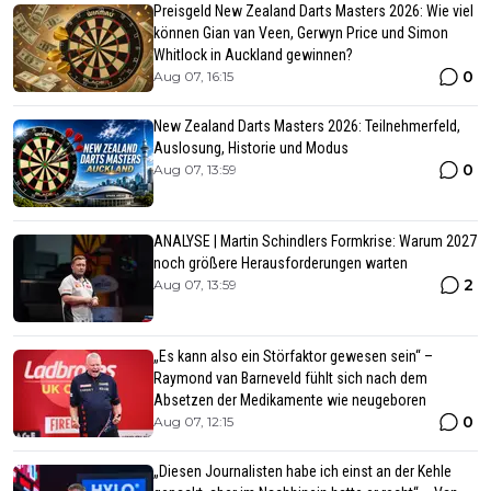
Preisgeld New Zealand Darts Masters 2026: Wie viel
können Gian van Veen, Gerwyn Price und Simon
Whitlock in Auckland gewinnen?
0
Aug 07, 16:15
New Zealand Darts Masters 2026: Teilnehmerfeld,
Auslosung, Historie und Modus
0
Aug 07, 13:59
ANALYSE | Martin Schindlers Formkrise: Warum 2027
noch größere Herausforderungen warten
2
Aug 07, 13:59
„Es kann also ein Störfaktor gewesen sein“ –
Raymond van Barneveld fühlt sich nach dem
Absetzen der Medikamente wie neugeboren
0
Aug 07, 12:15
„Diesen Journalisten habe ich einst an der Kehle