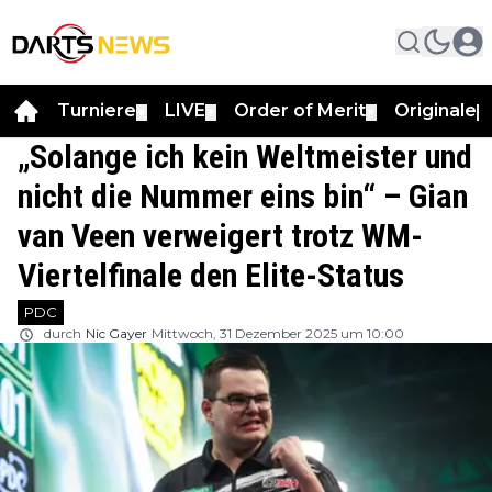
Turniere
LIVE
Order of Merit
Originale
▼
▼
▼
▼
„Solange ich kein Weltmeister und
nicht die Nummer eins bin“ – Gian
van Veen verweigert trotz WM-
Viertelfinale den Elite-Status
PDC
durch
Nic Gayer
Mittwoch, 31 Dezember 2025 um 10:00