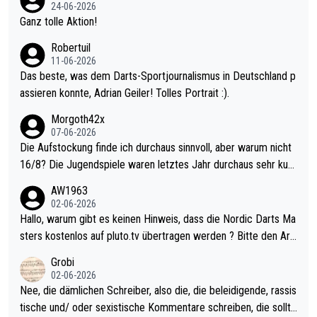
mal 40+ erst recht. Da gewinnst keinen Blumentopf - ist ja noc
24-06-2026
h krasser wie ein Pokalspiel eines Kreisligisten vs einem Bund
Ganz tolle Aktion!
esligisten.
Robertuil
11-06-2026
Das beste, was dem Darts-Sportjournalismus in Deutschland p
assieren konnte, Adrian Geiler! Tolles Portrait :).
Morgoth42x
07-06-2026
Die Aufstockung finde ich durchaus sinnvoll, aber warum nicht
16/8? Die Jugendspiele waren letztes Jahr durchaus sehr kurz
weilig und besser anzuschauen, als manch Erwachsenenspiel.
AW1963
Allerdings ist Mitchell Lawrie als Nummer 1 der Welt eh qualifi
02-06-2026
ziert. Somit ändert die automatische Qualifikation des Weltmei
Hallo, warum gibt es keinen Hinweis, dass die Nordic Darts Ma
sters erstmal nichts. Ich denke sie wollen damit für nächstes J
sters kostenlos auf pluto.tv übertragen werden ? Bitte den Arti
ahr vorsorgen, denn da ist er alt genug für die PDC und wird w
kel aktualisieren, danke!
Grobi
ohl wenig WDF Turniere spielen. Dies war bei Archie Self letzt
02-06-2026
es Jahr der Fall. Er musste als amtierender Weltmeister durch
Nee, die dämlichen Schreiber, also die, die beleidigende, rassis
den Qualifier und ich glaube kaum, dass Mitchel sich das (in Ve
tische und/ oder sexistische Kommentare schreiben, die sollte