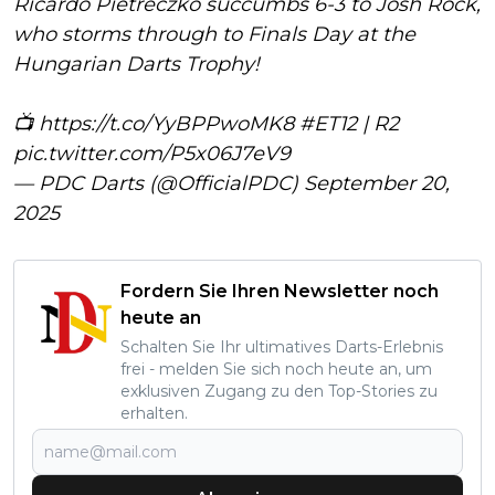
Ricardo Pietreczko succumbs 6-3 to Josh Rock,
who storms through to Finals Day at the
Hungarian Darts Trophy!
📺
https://t.co/YyBPPwoMK8
#ET12
| R2
pic.twitter.com/P5x06J7eV9
— PDC Darts (@OfficialPDC)
September 20,
2025
Fordern Sie Ihren Newsletter noch
heute an
Schalten Sie Ihr ultimatives Darts-Erlebnis
frei - melden Sie sich noch heute an, um
exklusiven Zugang zu den Top-Stories zu
erhalten.