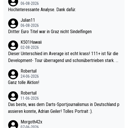
06-08-2026
Hochinteressante Analyse. Dank dafür.
Julian11
06-08-2026
Dritter Euro Titel war in Graz nicht Sindelfingen
K501Hawaii
02-08-2026
Dieser Unterschied im Average ist echt krass! 111+ ist für die
Development- Tour überragend und schonübertrieben stark. U
nter 60 im Ave dagegen eigentlich schon zu schwach - gerade
Robertuil
mal 40+ erst recht. Da gewinnst keinen Blumentopf - ist ja noc
24-06-2026
h krasser wie ein Pokalspiel eines Kreisligisten vs einem Bund
Ganz tolle Aktion!
esligisten.
Robertuil
11-06-2026
Das beste, was dem Darts-Sportjournalismus in Deutschland p
assieren konnte, Adrian Geiler! Tolles Portrait :).
Morgoth42x
07-06-2026