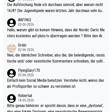
Die Aufstockung finde ich durchaus sinnvoll, aber warum nicht
16/8? Die Jugendspiele waren letztes Jahr durchaus sehr kurz
weilig und besser anzuschauen, als manch Erwachsenenspiel.
AW1963
Allerdings ist Mitchell Lawrie als Nummer 1 der Welt eh qualifi
02-06-2026
ziert. Somit ändert die automatische Qualifikation des Weltmei
Hallo, warum gibt es keinen Hinweis, dass die Nordic Darts Ma
sters erstmal nichts. Ich denke sie wollen damit für nächstes J
sters kostenlos auf pluto.tv übertragen werden ? Bitte den Arti
ahr vorsorgen, denn da ist er alt genug für die PDC und wird w
kel aktualisieren, danke!
Grobi
ohl wenig WDF Turniere spielen. Dies war bei Archie Self letzt
02-06-2026
es Jahr der Fall. Er musste als amtierender Weltmeister durch
Nee, die dämlichen Schreiber, also die, die beleidigende, rassis
den Qualifier und ich glaube kaum, dass Mitchel sich das (in Ve
tische und/ oder sexistische Kommentare schreiben, die sollte
gas) antun würde, wenn er doch eigentlich die PDC-WM als Zi
n das einfach mal bleiben lassen. Sollten besser mal ihr eigene
FlyingGary170
el hat.
s Leben in den Griff kriegen. Nur eins wundert mich: Luke Little
02-06-2026
r war doch neulich erst derjenige, der über Social Media GvV p
Einfach kein Social Media benutzen. Verstehe nicht, wieso das
rovoziert hat. Und Littlers Mutter schießt öfters mal gegen Ric
als Profisportler so schwer zu verstehen ist
ardo Pietreczko auf Social Media. Hmmmm. Finde den Fehler!
Robertuil
18-05-2026
Bitte genau hinhören: er spricht davon, dass er eine „dystonia“,
also eine fokale Dystonie, eine neurologische Bewegungsstöru