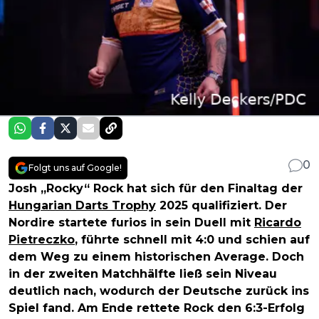
0
Folgt uns auf Google!
Josh „Rocky“ Rock hat sich für den Finaltag der
Hungarian Darts Trophy
2025 qualifiziert. Der
Nordire startete furios in sein Duell mit
Ricardo
Pietreczko
, führte schnell mit 4:0 und schien auf
dem Weg zu einem historischen Average. Doch
in der zweiten Matchhälfte ließ sein Niveau
deutlich nach, wodurch der Deutsche zurück ins
Spiel fand. Am Ende rettete Rock den 6:3-Erfolg