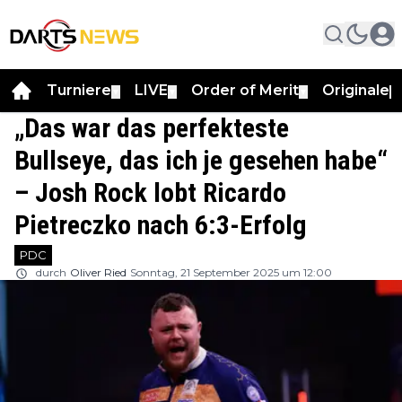
Turniere
LIVE
Order of Merit
Originale
▼
▼
▼
▼
„Das war das perfekteste
Bullseye, das ich je gesehen habe“
– Josh Rock lobt Ricardo
Pietreczko nach 6:3-Erfolg
PDC
durch
Oliver Ried
Sonntag, 21 September 2025 um 12:00