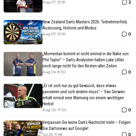
2
Aug 07, 13:59
New Zealand Darts Masters 2026: Teilnehmerfeld,
Auslosung, Historie und Modus
0
Aug 07, 13:59
„Momentan kommt er nicht einmal in die Nähe von
Phil Taylor“ – Darts-Analysten halten Luke Littler
noch lange nicht für den Besten aller Zeiten
0
Aug 06, 8:30
„Er ist sich nur zu gut bewusst, dass etwas
passieren und sich ändern muss“ – Van Gerwen
erhält erneut eine Warnung vor einem wichtigen
Herbst
0
Aug 05, 17:30
Verpassen Sie keine Darts-Nachricht mehr – Folgen
Sie Dartsnews auf Google!
0
Jul 25, 11:48