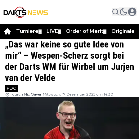
Turniere
LIVE
Order of Merit
Originale
▼
▼
▼
▼
„Das war keine so gute Idee von
mir“ – Wespen-Scherz sorgt bei
der Darts WM für Wirbel um Jurjen
van der Velde
PDC
durch
Nic Gayer
Mittwoch, 17 Dezember 2025 um 14:30