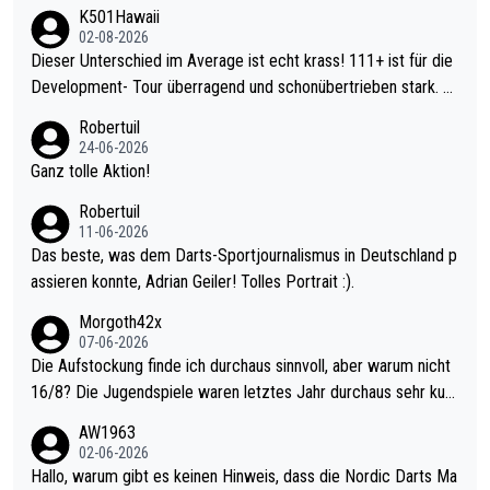
K501Hawaii
02-08-2026
Dieser Unterschied im Average ist echt krass! 111+ ist für die
Development- Tour überragend und schonübertrieben stark. U
nter 60 im Ave dagegen eigentlich schon zu schwach - gerade
Robertuil
mal 40+ erst recht. Da gewinnst keinen Blumentopf - ist ja noc
24-06-2026
h krasser wie ein Pokalspiel eines Kreisligisten vs einem Bund
Ganz tolle Aktion!
esligisten.
Robertuil
11-06-2026
Das beste, was dem Darts-Sportjournalismus in Deutschland p
assieren konnte, Adrian Geiler! Tolles Portrait :).
Morgoth42x
07-06-2026
Die Aufstockung finde ich durchaus sinnvoll, aber warum nicht
16/8? Die Jugendspiele waren letztes Jahr durchaus sehr kurz
weilig und besser anzuschauen, als manch Erwachsenenspiel.
AW1963
Allerdings ist Mitchell Lawrie als Nummer 1 der Welt eh qualifi
02-06-2026
ziert. Somit ändert die automatische Qualifikation des Weltmei
Hallo, warum gibt es keinen Hinweis, dass die Nordic Darts Ma