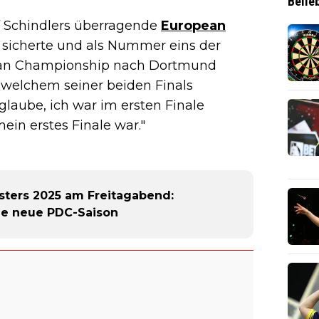
Belie
uf Schindlers überragende
European
el sicherte und als Nummer eins der
pean Championship nach Dortmund
i welchem seiner beiden Finals
 glaube, ich war im ersten Finale
mein erstes Finale war."
ters 2025 am Freitagabend:
die neue PDC-Saison