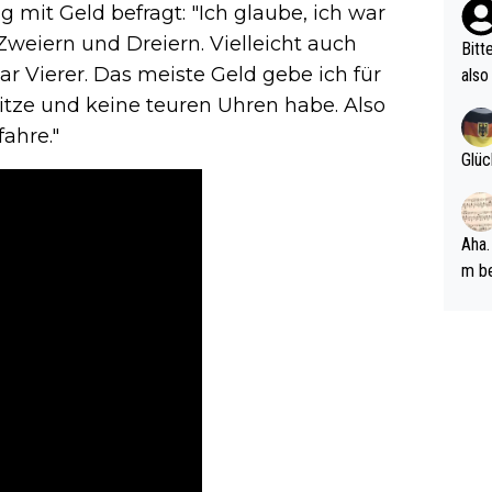
mit Geld befragt: "Ich glaube, ich war
ehle
 Zweiern und Dreiern. Vielleicht auch
Bitt
aar Vierer. Das meiste Geld gebe ich für
also
ung,
sitze und keine teuren Uhren habe. Also
werd
fahre."
aube
Glüc
sych
d di
e ma
Aha.
n…
m be
ft s
Männ
rper
Spiele
esch
ar m