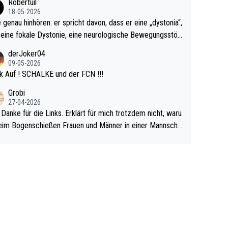
Robertuil
r!
18-05-2026
e genau hinhören: er spricht davon, dass er eine „dystonia“,
 eine fokale Dystonie, eine neurologische Bewegungsstör
 bei der unkontrolliert Bewegungen und Krämpfe erzeugt
derJoker04
en, im Arm hat. Und, dass Medikamente ihm helfen! Ich gl
09-05-2026
 immer noch, dass sehr viele der Dartits-Fälle fälschlich p
k Auf ! SCHALKE und der FCN !!!
ologisiert werden und eigentlich fokale Dystonien sind. Un
Grobi
ese könnten teils wirksam behandelt werden! Dafür müsst
27-04-2026
n nur zum Neurologen und nicht zum Mentaltrainer gehe
 Danke für die Links. Erklärt für mich trotzdem nicht, waru
im Bogenschießen Frauen und Männer in einer Mannscha
pielen. Und beim Dressurreiten sind ebenfalls Frauen und
er in einer Mannschaft und das, obwohl hier auch eine Kö
lichkeit vorausgesetzt ist. Gilt sogar bei den olympischen
n! Der Podcast "Tops Tops Tops" (Folgen 70 und 72) b
äftigt sich ausführlich, sachlich und absolut nachvollziehb
it dem Thema.