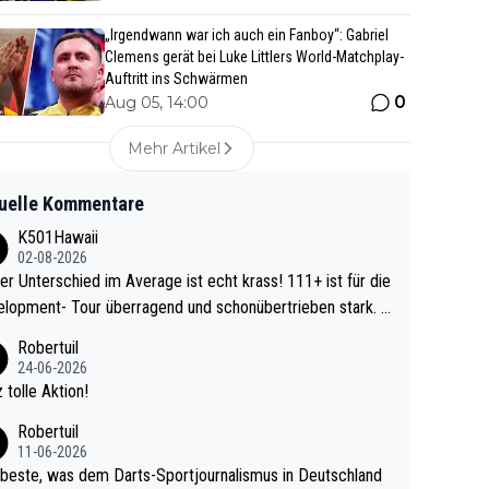
„Irgendwann war ich auch ein Fanboy“: Gabriel
Clemens gerät bei Luke Littlers World-Matchplay-
Auftritt ins Schwärmen
0
Aug 05, 14:00
Mehr Artikel
uelle Kommentare
K501Hawaii
02-08-2026
r Unterschied im Average ist echt krass! 111+ ist für die
lopment- Tour überragend und schonübertrieben stark. U
 Ave dagegen eigentlich schon zu schwach - gerad
Robertuil
st recht. Da gewinnst keinen Blumentopf - ist ja n
24-06-2026
kalspiel eines Kreisligisten vs einem Bu
 tolle Aktion!
ligisten.
Robertuil
11-06-2026
beste, was dem Darts-Sportjournalismus in Deutschland