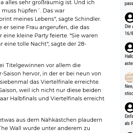
a alles sehr großräumig ist. Und ich
pass
ch muss hüpfen´. Das war
print meines Lebens", sagte Schindler.
Die 
 er seine Frau angerufen, die das
16/8? Die Jugendspiele waren letztes Jah
 eine kleine Party feierte. "Sie waren
zwei
r eine tolle Nacht", sagte der 28-
l. Allerdings ist Mitchell Lawrie als Nummer 1 der Welt eh quali
fizi
Hallo, warum gibt es keinen Hinweis, dass di
eisters erst
aste
i Titelgewinnen vor allem die
s Ja
rtik
Saison hervor, in der er bei neun von
d wo
iebenmal das Viertelfinale erreichte.
etzt
Nee,
Saison, weil ich nicht nur diese beiden
urch
stis
(in 
r Halbfinals und Viertelfinals erreicht
ten 
als Z
nes 
ttle
Einf
etwas aus dem Nähkästchen plaudern
vV p
als 
. The Wall wurde unter anderem zu
n Ri