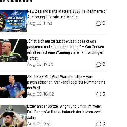
bte Nachrichten
New Zealand Darts Masters 2026: Teilnehmerfeld,
Auslosung, Historie und Modus
0
Aug 05, 11:43
„Er ist sich nur zu gut bewusst, dass etwas
passieren und sich ändern muss“ – Van Gerwen
erhält erneut eine Warnung vor einem wichtigen
Herbst
0
Aug 05, 17:30
ZEITREISE MIT: Alan Warriner-Little – vom
psychiatrischen Krankenpfleger zur Nummer eins
der Welt
0
Aug 05, 18:02
Littler an der Spitze, Wright und Smith im freien
Fall: Der große Darts-Umbruch der letzten zwei
Jahre
0
Aug 05, 9:45