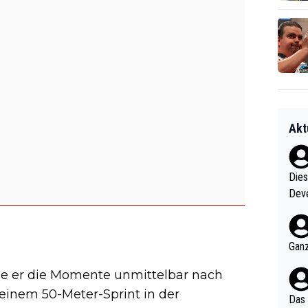
Akt
Diese
Deve
nter 60 im
e mal 40+ er
och krasser wie ein Po
Ganz
ndes
ie er die Momente unmittelbar nach
 einem 50-Meter-Sprint in der
Das 