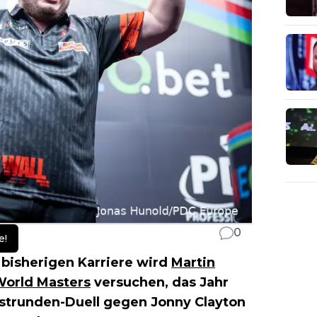
0
e!
 bisherigen Karriere wird
Martin
orld Masters
versuchen, das Jahr
Erstrunden-Duell gegen Jonny Clayton