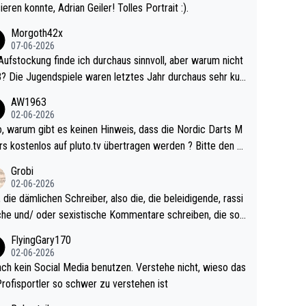
ieren konnte, Adrian Geiler! Tolles Portrait :).
Morgoth42x
07-06-2026
Aufstockung finde ich durchaus sinnvoll, aber warum nicht
r durchaus sehr kur
lig und besser anzuschauen, als manch Erwachsenenspie
AW1963
02-06-2026
ert. Somit ändert die automatische Qualifikation des Weltm
e Nordic Darts M
mal nichts. Ich denke sie wollen damit für nächste
rs kostenlos auf pluto.tv übertragen werden ? Bitte den A
hr vorsorgen, denn da ist er alt genug für die PDC und wir
el aktualisieren, danke!
Grobi
hl wenig WDF Turniere spielen. Dies war bei Archie Self l
02-06-2026
es Jahr der Fall. Er musste als amtierender Weltmeister d
 die dämlichen Schreiber, also die, die beleidigende, rassi
 den Qualifier und ich glaube kaum, dass Mitchel sich das
che und/ oder sexistische Kommentare schreiben, die soll
Vegas) antun würde, wenn er doch eigentlich die PDC-WM
das einfach mal bleiben lassen. Sollten besser mal ihr eige
FlyingGary170
iel hat.
Leben in den Griff kriegen. Nur eins wundert mich: Luke Li
02-06-2026
r war doch neulich erst derjenige, der über Social Media G
ach kein Social Media benutzen. Verstehe nicht, wieso das
rovoziert hat. Und Littlers Mutter schießt öfters mal gege
Profisportler so schwer zu verstehen ist
cardo Pietreczko auf Social Media. Hmmmm. Finde den F