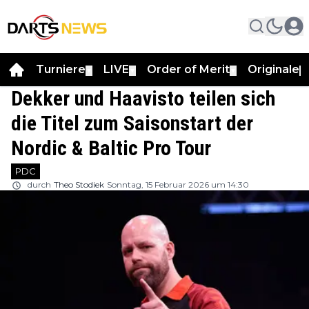
Turniere
LIVE
Order of Merit
Originale
▼
▼
▼
▼
Dekker und Haavisto teilen sich
die Titel zum Saisonstart der
Nordic & Baltic Pro Tour
PDC
durch
Theo Stodiek
Sonntag, 15 Februar 2026 um 14:30