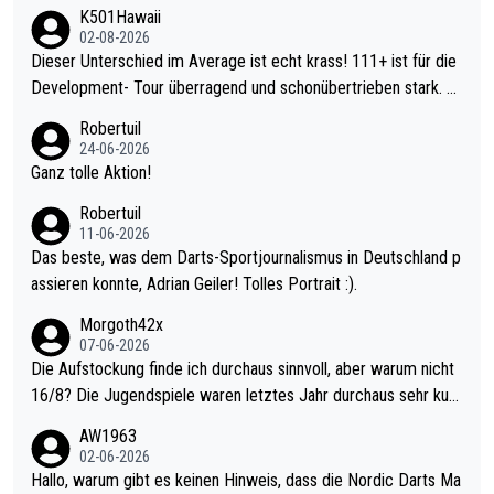
K501Hawaii
02-08-2026
Dieser Unterschied im Average ist echt krass! 111+ ist für die
Development- Tour überragend und schonübertrieben stark. U
nter 60 im Ave dagegen eigentlich schon zu schwach - gerade
Robertuil
mal 40+ erst recht. Da gewinnst keinen Blumentopf - ist ja noc
24-06-2026
h krasser wie ein Pokalspiel eines Kreisligisten vs einem Bund
Ganz tolle Aktion!
esligisten.
Robertuil
11-06-2026
Das beste, was dem Darts-Sportjournalismus in Deutschland p
assieren konnte, Adrian Geiler! Tolles Portrait :).
Morgoth42x
07-06-2026
Die Aufstockung finde ich durchaus sinnvoll, aber warum nicht
16/8? Die Jugendspiele waren letztes Jahr durchaus sehr kurz
weilig und besser anzuschauen, als manch Erwachsenenspiel.
AW1963
Allerdings ist Mitchell Lawrie als Nummer 1 der Welt eh qualifi
02-06-2026
ziert. Somit ändert die automatische Qualifikation des Weltmei
Hallo, warum gibt es keinen Hinweis, dass die Nordic Darts Ma