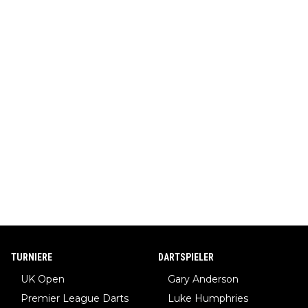
TURNIERE
DARTSPIELER
UK Open
Gary Anderson
Premier League Darts
Luke Humphries