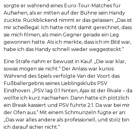
sorgte er während eines Euro-Tour-Matches für
Aufsehen, als er mitten auf der Bühne sein Handy
zückte. Rückblickend nimmt er das gelassen: „Das ist
mir scheißegal. Ich hatte nicht damit gerechnet, dass
sie mich filmen, als mein Gegner gerade ein Leg
gewonnen hatte. Als ich merkte, dass ich im Bild war,
habe ich das Handy schnell wieder weggesteckt.“
Eine Strafe nahm er bewusst in Kauf. „Die war klar,
sowas mögen sie nicht.“ Der Anlass war kurios:
Während des Spiels verfolgte Van der Voort das
Fußballergebnis seines Lieblingsklubs PSV
Eindhoven. „PSV lag 0:1 hinten, Ajax ist der Rivale – da
wollte ich kurz nachsehen. Dann hatte ich plötzlich
ein Break kassiert und PSV führte 2:1. Da war bei mir
der Ofen aus.“ Mit einem Schmunzeln fügte er an:
„Das war alles andere als professionell, und stolz bin
ich darauf sicher nicht.“