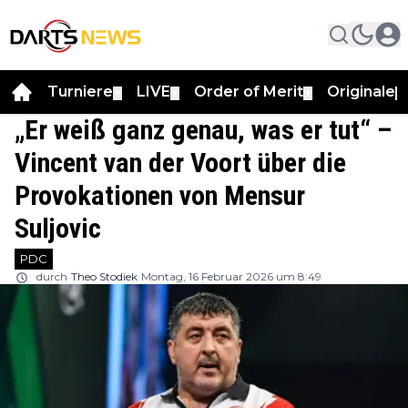
Turniere
LIVE
Order of Merit
Originale
▼
▼
▼
▼
„Er weiß ganz genau, was er tut“ –
Vincent van der Voort über die
Provokationen von Mensur
Suljovic
PDC
durch
Theo Stodiek
Montag, 16 Februar 2026 um 8:49