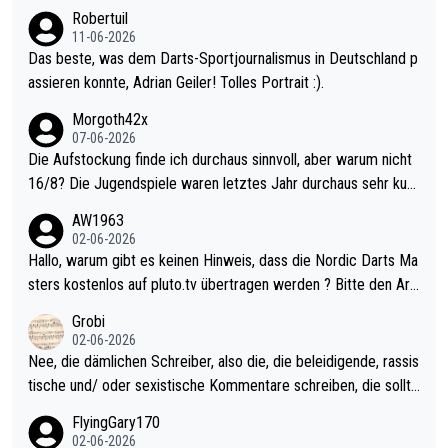
esligisten.
Robertuil
11-06-2026
Das beste, was dem Darts-Sportjournalismus in Deutschland p
assieren konnte, Adrian Geiler! Tolles Portrait :).
Morgoth42x
07-06-2026
Die Aufstockung finde ich durchaus sinnvoll, aber warum nicht
16/8? Die Jugendspiele waren letztes Jahr durchaus sehr kurz
weilig und besser anzuschauen, als manch Erwachsenenspiel.
AW1963
Allerdings ist Mitchell Lawrie als Nummer 1 der Welt eh qualifi
02-06-2026
ziert. Somit ändert die automatische Qualifikation des Weltmei
Hallo, warum gibt es keinen Hinweis, dass die Nordic Darts Ma
sters erstmal nichts. Ich denke sie wollen damit für nächstes J
sters kostenlos auf pluto.tv übertragen werden ? Bitte den Arti
ahr vorsorgen, denn da ist er alt genug für die PDC und wird w
kel aktualisieren, danke!
Grobi
ohl wenig WDF Turniere spielen. Dies war bei Archie Self letzt
02-06-2026
es Jahr der Fall. Er musste als amtierender Weltmeister durch
Nee, die dämlichen Schreiber, also die, die beleidigende, rassis
den Qualifier und ich glaube kaum, dass Mitchel sich das (in Ve
tische und/ oder sexistische Kommentare schreiben, die sollte
gas) antun würde, wenn er doch eigentlich die PDC-WM als Zi
n das einfach mal bleiben lassen. Sollten besser mal ihr eigene
FlyingGary170
el hat.
s Leben in den Griff kriegen. Nur eins wundert mich: Luke Little
02-06-2026