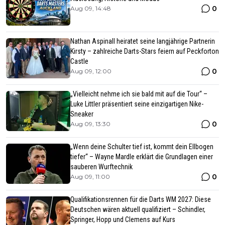
0
Aug 09, 14:48
Nathan Aspinall heiratet seine langjährige Partnerin
Kirsty – zahlreiche Darts-Stars feiern auf Peckforton
Castle
0
Aug 09, 12:00
„Vielleicht nehme ich sie bald mit auf die Tour“ –
Luke Littler präsentiert seine einzigartigen Nike-
Sneaker
0
Aug 09, 13:30
„Wenn deine Schulter tief ist, kommt dein Ellbogen
tiefer“ – Wayne Mardle erklärt die Grundlagen einer
sauberen Wurftechnik
0
Aug 09, 11:00
Qualifikationsrennen für die Darts WM 2027: Diese
Deutschen wären aktuell qualifiziert – Schindler,
Springer, Hopp und Clemens auf Kurs