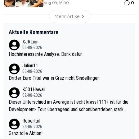
0
Aug 09, 16:00
Mehr Artikel
Aktuelle Kommentare
XJRLion
06-08-2026
Hochinteressante Analyse. Dank dafür.
Julian11
06-08-2026
Dritter Euro Titel war in Graz nicht Sindelfingen
K501Hawaii
02-08-2026
Dieser Unterschied im Average ist echt krass! 111+ ist für die
Development- Tour überragend und schonübertrieben stark. U
nter 60 im Ave dagegen eigentlich schon zu schwach - gerade
Robertuil
mal 40+ erst recht. Da gewinnst keinen Blumentopf - ist ja noc
24-06-2026
h krasser wie ein Pokalspiel eines Kreisligisten vs einem Bund
Ganz tolle Aktion!