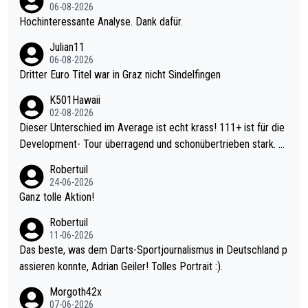
06-08-2026
Hochinteressante Analyse. Dank dafür.
Julian11
06-08-2026
Dritter Euro Titel war in Graz nicht Sindelfingen
K501Hawaii
02-08-2026
Dieser Unterschied im Average ist echt krass! 111+ ist für die
Development- Tour überragend und schonübertrieben stark. U
nter 60 im Ave dagegen eigentlich schon zu schwach - gerade
Robertuil
mal 40+ erst recht. Da gewinnst keinen Blumentopf - ist ja noc
24-06-2026
h krasser wie ein Pokalspiel eines Kreisligisten vs einem Bund
Ganz tolle Aktion!
esligisten.
Robertuil
11-06-2026
Das beste, was dem Darts-Sportjournalismus in Deutschland p
assieren konnte, Adrian Geiler! Tolles Portrait :).
Morgoth42x
07-06-2026