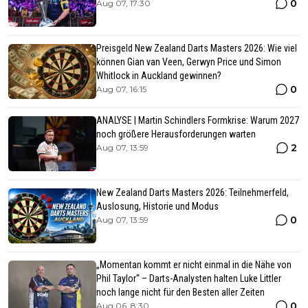
0
Aug 07, 17:30
Preisgeld New Zealand Darts Masters 2026: Wie viel
können Gian van Veen, Gerwyn Price und Simon
Whitlock in Auckland gewinnen?
0
Aug 07, 16:15
ANALYSE | Martin Schindlers Formkrise: Warum 2027
noch größere Herausforderungen warten
2
Aug 07, 13:59
New Zealand Darts Masters 2026: Teilnehmerfeld,
Auslosung, Historie und Modus
0
Aug 07, 13:59
„Momentan kommt er nicht einmal in die Nähe von
Phil Taylor“ – Darts-Analysten halten Luke Littler
noch lange nicht für den Besten aller Zeiten
0
Aug 06, 8:30