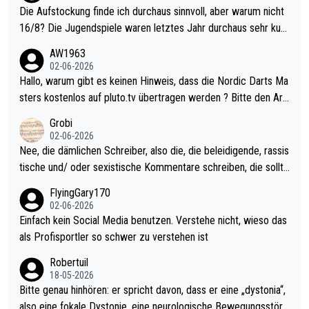
Die Aufstockung finde ich durchaus sinnvoll, aber warum nicht
16/8? Die Jugendspiele waren letztes Jahr durchaus sehr kurz
weilig und besser anzuschauen, als manch Erwachsenenspiel.
AW1963
Allerdings ist Mitchell Lawrie als Nummer 1 der Welt eh qualifi
02-06-2026
ziert. Somit ändert die automatische Qualifikation des Weltmei
Hallo, warum gibt es keinen Hinweis, dass die Nordic Darts Ma
sters erstmal nichts. Ich denke sie wollen damit für nächstes J
sters kostenlos auf pluto.tv übertragen werden ? Bitte den Arti
ahr vorsorgen, denn da ist er alt genug für die PDC und wird w
kel aktualisieren, danke!
Grobi
ohl wenig WDF Turniere spielen. Dies war bei Archie Self letzt
02-06-2026
es Jahr der Fall. Er musste als amtierender Weltmeister durch
Nee, die dämlichen Schreiber, also die, die beleidigende, rassis
den Qualifier und ich glaube kaum, dass Mitchel sich das (in Ve
tische und/ oder sexistische Kommentare schreiben, die sollte
gas) antun würde, wenn er doch eigentlich die PDC-WM als Zi
n das einfach mal bleiben lassen. Sollten besser mal ihr eigene
FlyingGary170
el hat.
s Leben in den Griff kriegen. Nur eins wundert mich: Luke Little
02-06-2026
r war doch neulich erst derjenige, der über Social Media GvV p
Einfach kein Social Media benutzen. Verstehe nicht, wieso das
rovoziert hat. Und Littlers Mutter schießt öfters mal gegen Ric
als Profisportler so schwer zu verstehen ist
ardo Pietreczko auf Social Media. Hmmmm. Finde den Fehler!
Robertuil
18-05-2026
Bitte genau hinhören: er spricht davon, dass er eine „dystonia“,
also eine fokale Dystonie, eine neurologische Bewegungsstöru