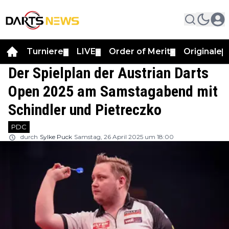
Turniere
LIVE
Order of Merit
Originale
▼
▼
▼
▼
Der Spielplan der Austrian Darts
Open 2025 am Samstagabend mit
Schindler und Pietreczko
PDC
durch
Sylke Puck
Samstag, 26 April 2025 um 18:00