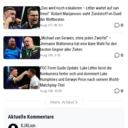
„Das wird noch eskalieren – Littler wartet auf van
Veen“: Robert Marijanovic sieht Zündstoff im Duell
der Weltbesten
0
Aug 07, 18:30
„Michael van Gerwen, ohne jeden Zweifel“ –
Jermaine Wattimena hat eine klare Wahl für den
besten Gegner aller Zeiten
0
Aug 08, 9:15
PDC Form Guide Update: Luke Littler lässt die
Konkurrenz hinter sich und dominiert Luke
Humphries und Gerwyn Price nach seinem World-
Matchplay-Titel
0
Aug 08, 15:53
Mehr Artikel
Aktuelle Kommentare
XJRLion