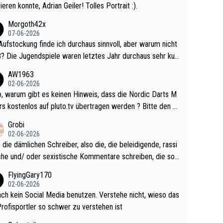
ieren konnte, Adrian Geiler! Tolles Portrait :).
Morgoth42x
07-06-2026
Aufstockung finde ich durchaus sinnvoll, aber warum nicht
r durchaus sehr kur
lig und besser anzuschauen, als manch Erwachsenenspie
AW1963
02-06-2026
ert. Somit ändert die automatische Qualifikation des Weltm
e Nordic Darts M
mal nichts. Ich denke sie wollen damit für nächste
rs kostenlos auf pluto.tv übertragen werden ? Bitte den A
hr vorsorgen, denn da ist er alt genug für die PDC und wir
el aktualisieren, danke!
Grobi
hl wenig WDF Turniere spielen. Dies war bei Archie Self l
02-06-2026
es Jahr der Fall. Er musste als amtierender Weltmeister d
 die dämlichen Schreiber, also die, die beleidigende, rassi
 den Qualifier und ich glaube kaum, dass Mitchel sich das
che und/ oder sexistische Kommentare schreiben, die soll
Vegas) antun würde, wenn er doch eigentlich die PDC-WM
das einfach mal bleiben lassen. Sollten besser mal ihr eige
FlyingGary170
iel hat.
Leben in den Griff kriegen. Nur eins wundert mich: Luke Li
02-06-2026
r war doch neulich erst derjenige, der über Social Media G
ach kein Social Media benutzen. Verstehe nicht, wieso das
rovoziert hat. Und Littlers Mutter schießt öfters mal gege
Profisportler so schwer zu verstehen ist
cardo Pietreczko auf Social Media. Hmmmm. Finde den F