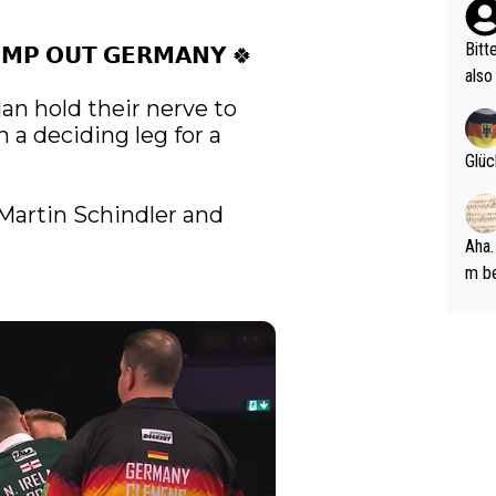
ehle
Bitt
𝗠𝗣 𝗢𝗨𝗧 𝗚𝗘𝗥𝗠𝗔𝗡𝗬 🍀

also
ung,
n hold their nerve to 
werd
a deciding leg for a 
aube
Glüc
sych
d di
artin Schindler and 
e ma
Aha.
n…
m be
ft s
Männ
rper
Spiele
esch
ar m