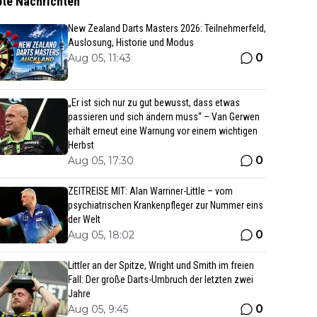
bte Nachrichten
New Zealand Darts Masters 2026: Teilnehmerfeld,
Auslosung, Historie und Modus
0
Aug 05, 11:43
„Er ist sich nur zu gut bewusst, dass etwas
passieren und sich ändern muss“ – Van Gerwen
erhält erneut eine Warnung vor einem wichtigen
Herbst
0
Aug 05, 17:30
ZEITREISE MIT: Alan Warriner-Little – vom
psychiatrischen Krankenpfleger zur Nummer eins
der Welt
0
Aug 05, 18:02
Littler an der Spitze, Wright und Smith im freien
Fall: Der große Darts-Umbruch der letzten zwei
Jahre
0
Aug 05, 9:45