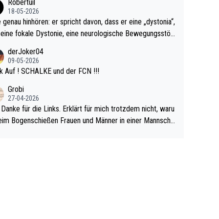
Robertuil
r!
18-05-2026
e genau hinhören: er spricht davon, dass er eine „dystonia“,
 eine fokale Dystonie, eine neurologische Bewegungsstör
 bei der unkontrolliert Bewegungen und Krämpfe erzeugt
derJoker04
en, im Arm hat. Und, dass Medikamente ihm helfen! Ich gl
09-05-2026
 immer noch, dass sehr viele der Dartits-Fälle fälschlich p
k Auf ! SCHALKE und der FCN !!!
ologisiert werden und eigentlich fokale Dystonien sind. Un
Grobi
ese könnten teils wirksam behandelt werden! Dafür müsst
27-04-2026
n nur zum Neurologen und nicht zum Mentaltrainer gehe
 Danke für die Links. Erklärt für mich trotzdem nicht, waru
im Bogenschießen Frauen und Männer in einer Mannscha
pielen. Und beim Dressurreiten sind ebenfalls Frauen und
er in einer Mannschaft und das, obwohl hier auch eine Kö
lichkeit vorausgesetzt ist. Gilt sogar bei den olympischen
n! Der Podcast "Tops Tops Tops" (Folgen 70 und 72) b
äftigt sich ausführlich, sachlich und absolut nachvollziehb
it dem Thema.