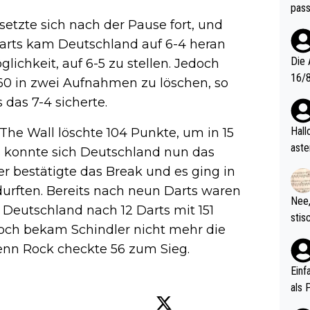
pass
etzte sich nach der Pause fort, und
7 Darts kam Deutschland auf 6-4 heran
Die 
ichkeit, auf 6-5 zu stellen. Jedoch
16/8? Die Jugendspiele waren letztes Jah
160 in zwei Aufnahmen zu löschen, so
zwei
 das 7-4 sicherte.
l. Allerdings ist Mitchell Lawrie als Nummer 1 der Welt eh quali
fizi
Hallo, warum gibt es keinen Hinweis, dass di
he Wall löschte 104 Punkte, um in 15
eisters erst
aste
ts konnte sich Deutschland nun das
s Ja
rtik
er bestätigte das Break und es ging in
d wo
durften. Bereits nach neun Darts waren
etzt
Nee,
 Deutschland nach 12 Darts mit 151
urch
stis
(in 
doch bekam Schindler nicht mehr die
ten 
als Z
enn Rock checkte 56 zum Sieg.
nes 
ttle
Einf
vV p
als 
n Ri