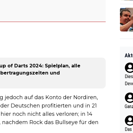
Akt
 of Darts 2024: Spielplan, alle
Übertragungszeiten und
Diese
Deve
nter 60 im
 jedoch auf das Konto der Nordiren,
e mal 40+ er
och krasser wie ein Po
er Deutschen profitierten und in 21
Ganz
ndes
ier noch nicht alles verloren; in 14
, nachdem Rock das Bullseye für den
Das 