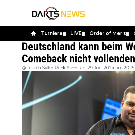
Turniere
LIVE
Order of Merit
▼
▼
▼
Deutschland kann beim Wo
Comeback nicht vollenden
durch
Sylke Puck
Samstag, 29 Juni 2024 um 20:15