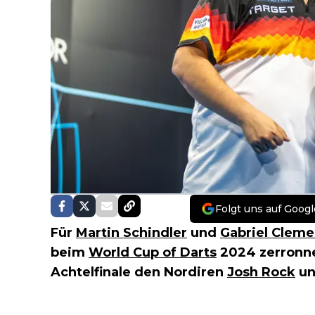
Folgt uns auf Googl
Für
Martin Schindler
und
Gabriel Clem
beim
World Cup of Darts
2024 zerronne
Achtelfinale den Nordiren
Josh Rock
u