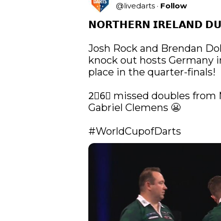
@
livedarts
·
Follow
𝗡𝗢𝗥𝗧𝗛𝗘𝗥𝗡 𝗜𝗥𝗘𝗟𝗔𝗡𝗗 𝗗
Josh Rock and Brendan Dola
knock out hosts Germany in 
place in the quarter-finals!

2⃣6⃣ missed doubles from M
Gabriel Clemens 😬

#WorldCupofDarts