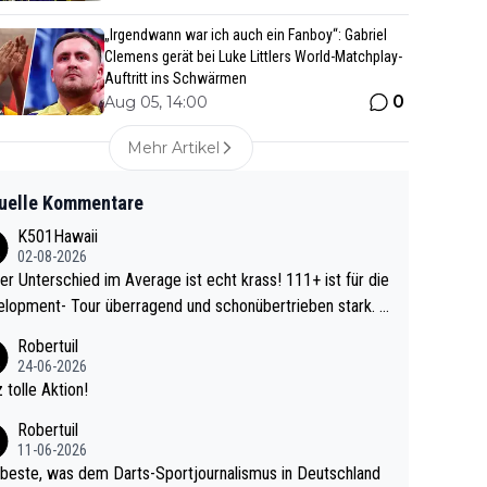
„Irgendwann war ich auch ein Fanboy“: Gabriel
Clemens gerät bei Luke Littlers World-Matchplay-
Auftritt ins Schwärmen
0
Aug 05, 14:00
Mehr Artikel
uelle Kommentare
K501Hawaii
02-08-2026
r Unterschied im Average ist echt krass! 111+ ist für die
lopment- Tour überragend und schonübertrieben stark. U
 Ave dagegen eigentlich schon zu schwach - gerad
Robertuil
st recht. Da gewinnst keinen Blumentopf - ist ja n
24-06-2026
kalspiel eines Kreisligisten vs einem Bu
 tolle Aktion!
ligisten.
Robertuil
11-06-2026
beste, was dem Darts-Sportjournalismus in Deutschland