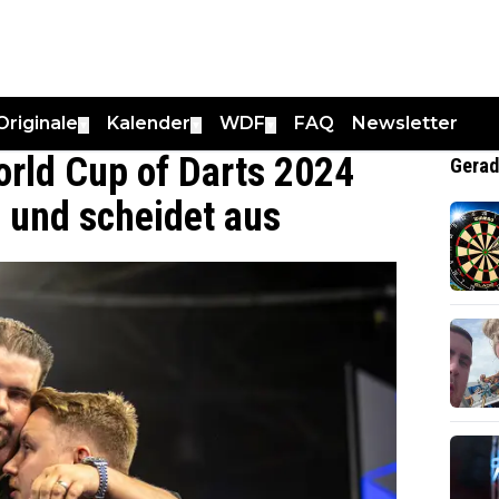
Originale
Kalender
WDF
FAQ
Newsletter
▼
▼
▼
rld Cup of Darts 2024
Gerad
 und scheidet aus