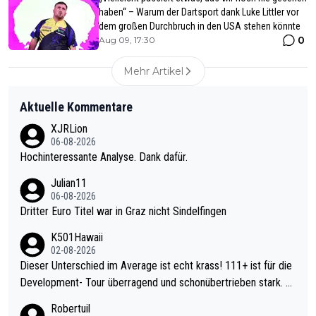
haben“ – Warum der Dartsport dank Luke Littler vor
dem großen Durchbruch in den USA stehen könnte
0
Aug 09, 17:30
Mehr Artikel
Aktuelle Kommentare
XJRLion
06-08-2026
Hochinteressante Analyse. Dank dafür.
Julian11
06-08-2026
Dritter Euro Titel war in Graz nicht Sindelfingen
K501Hawaii
02-08-2026
Dieser Unterschied im Average ist echt krass! 111+ ist für die
Development- Tour überragend und schonübertrieben stark. U
nter 60 im Ave dagegen eigentlich schon zu schwach - gerade
Robertuil