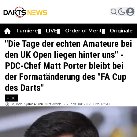
Turniere
LIVE
Order of Merit
Originale
▼
▼
▼
▼
"Die Tage der echten Amateure bei
den UK Open liegen hinter uns" -
PDC-Chef Matt Porter bleibt bei
der Formatänderung des "FA Cup
des Darts"
PDC
durch
Sylke Puck
Mittwoch, 26 Februar 2025 um 17:30