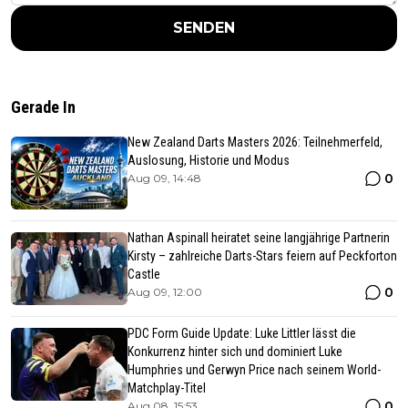
SENDEN
Gerade In
New Zealand Darts Masters 2026: Teilnehmerfeld,
Auslosung, Historie und Modus
0
Aug 09, 14:48
Nathan Aspinall heiratet seine langjährige Partnerin
Kirsty – zahlreiche Darts-Stars feiern auf Peckforton
Castle
0
Aug 09, 12:00
PDC Form Guide Update: Luke Littler lässt die
Konkurrenz hinter sich und dominiert Luke
Humphries und Gerwyn Price nach seinem World-
Matchplay-Titel
0
Aug 08, 15:53