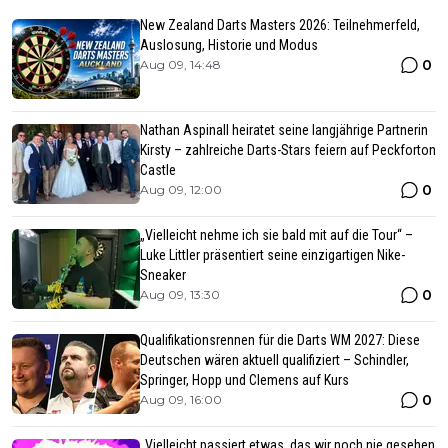
New Zealand Darts Masters 2026: Teilnehmerfeld,
Auslosung, Historie und Modus
0
Aug 09, 14:48
Nathan Aspinall heiratet seine langjährige Partnerin
Kirsty – zahlreiche Darts-Stars feiern auf Peckforton
Castle
0
Aug 09, 12:00
„Vielleicht nehme ich sie bald mit auf die Tour“ –
Luke Littler präsentiert seine einzigartigen Nike-
Sneaker
0
Aug 09, 13:30
Qualifikationsrennen für die Darts WM 2027: Diese
Deutschen wären aktuell qualifiziert – Schindler,
Springer, Hopp und Clemens auf Kurs
0
Aug 09, 16:00
„Vielleicht passiert etwas, das wir noch nie gesehen