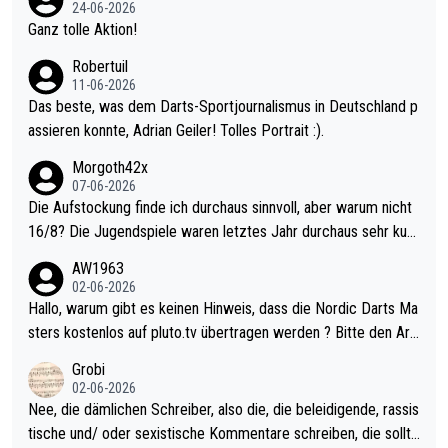
mal 40+ erst recht. Da gewinnst keinen Blumentopf - ist ja noc
24-06-2026
h krasser wie ein Pokalspiel eines Kreisligisten vs einem Bund
Ganz tolle Aktion!
esligisten.
Robertuil
11-06-2026
Das beste, was dem Darts-Sportjournalismus in Deutschland p
assieren konnte, Adrian Geiler! Tolles Portrait :).
Morgoth42x
07-06-2026
Die Aufstockung finde ich durchaus sinnvoll, aber warum nicht
16/8? Die Jugendspiele waren letztes Jahr durchaus sehr kurz
weilig und besser anzuschauen, als manch Erwachsenenspiel.
AW1963
Allerdings ist Mitchell Lawrie als Nummer 1 der Welt eh qualifi
02-06-2026
ziert. Somit ändert die automatische Qualifikation des Weltmei
Hallo, warum gibt es keinen Hinweis, dass die Nordic Darts Ma
sters erstmal nichts. Ich denke sie wollen damit für nächstes J
sters kostenlos auf pluto.tv übertragen werden ? Bitte den Arti
ahr vorsorgen, denn da ist er alt genug für die PDC und wird w
kel aktualisieren, danke!
Grobi
ohl wenig WDF Turniere spielen. Dies war bei Archie Self letzt
02-06-2026
es Jahr der Fall. Er musste als amtierender Weltmeister durch
Nee, die dämlichen Schreiber, also die, die beleidigende, rassis
den Qualifier und ich glaube kaum, dass Mitchel sich das (in Ve
tische und/ oder sexistische Kommentare schreiben, die sollte
gas) antun würde, wenn er doch eigentlich die PDC-WM als Zi