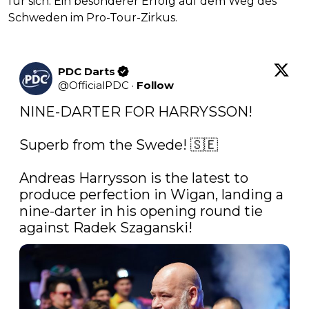
für sich. Ein besonderer Erfolg auf dem Weg des
Schweden im Pro-Tour-Zirkus.
PDC Darts
@
OfficialPDC
·
Follow
NINE-DARTER FOR HARRYSSON! 

Superb from the Swede! 🇸🇪

Andreas Harrysson is the latest to 
produce perfection in Wigan, landing a 
nine-darter in his opening round tie 
against Radek Szaganski! 