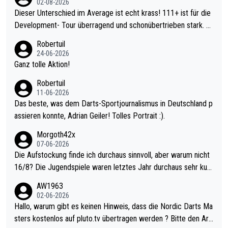
02-08-2026
Dieser Unterschied im Average ist echt krass! 111+ ist für die
Development- Tour überragend und schonübertrieben stark. U
nter 60 im Ave dagegen eigentlich schon zu schwach - gerade
Robertuil
mal 40+ erst recht. Da gewinnst keinen Blumentopf - ist ja noc
24-06-2026
h krasser wie ein Pokalspiel eines Kreisligisten vs einem Bund
Ganz tolle Aktion!
esligisten.
Robertuil
11-06-2026
Das beste, was dem Darts-Sportjournalismus in Deutschland p
assieren konnte, Adrian Geiler! Tolles Portrait :).
Morgoth42x
07-06-2026
Die Aufstockung finde ich durchaus sinnvoll, aber warum nicht
16/8? Die Jugendspiele waren letztes Jahr durchaus sehr kurz
weilig und besser anzuschauen, als manch Erwachsenenspiel.
AW1963
Allerdings ist Mitchell Lawrie als Nummer 1 der Welt eh qualifi
02-06-2026
ziert. Somit ändert die automatische Qualifikation des Weltmei
Hallo, warum gibt es keinen Hinweis, dass die Nordic Darts Ma
sters erstmal nichts. Ich denke sie wollen damit für nächstes J
sters kostenlos auf pluto.tv übertragen werden ? Bitte den Arti