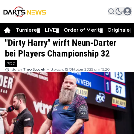
Turniere
LIVE
Order of Merit
Originale
▼
▼
▼
▼
"Dirty Harry" wirft Neun-Darter
bei Players Championship 32
PDC
durch
Theo Stodiek
Mittwoch, 15 Oktober 2025 um 15:20