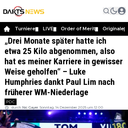
Turniere
LIVE
Order of Merit
Originale
▼
▼
▼
▼
„Drei Monate später hatte ich
etwa 25 Kilo abgenommen, also
hat es meiner Karriere in gewisser
Weise geholfen“ – Luke
Humphries dankt Paul Lim nach
früherer WM-Niederlage
PDC
durch
Nic Gayer
Sonntag, 14 Dezember 2025 um 12:00