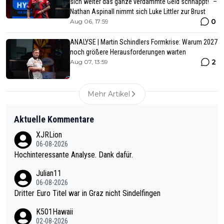
sich weiter das ganze verdammte Geld schnappt!" –
Nathan Aspinall nimmt sich Luke Littler zur Brust
0
Aug 06, 17:59
ANALYSE | Martin Schindlers Formkrise: Warum 2027
noch größere Herausforderungen warten
2
Aug 07, 13:59
Mehr Artikel
Aktuelle Kommentare
XJRLion
06-08-2026
Hochinteressante Analyse. Dank dafür.
Julian11
06-08-2026
Dritter Euro Titel war in Graz nicht Sindelfingen
K501Hawaii
02-08-2026