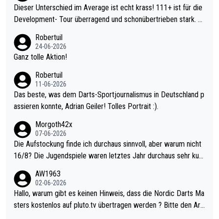
Dieser Unterschied im Average ist echt krass! 111+ ist für die
Development- Tour überragend und schonübertrieben stark. U
nter 60 im Ave dagegen eigentlich schon zu schwach - gerade
Robertuil
mal 40+ erst recht. Da gewinnst keinen Blumentopf - ist ja noc
24-06-2026
h krasser wie ein Pokalspiel eines Kreisligisten vs einem Bund
Ganz tolle Aktion!
esligisten.
Robertuil
11-06-2026
Das beste, was dem Darts-Sportjournalismus in Deutschland p
assieren konnte, Adrian Geiler! Tolles Portrait :).
Morgoth42x
07-06-2026
Die Aufstockung finde ich durchaus sinnvoll, aber warum nicht
16/8? Die Jugendspiele waren letztes Jahr durchaus sehr kurz
weilig und besser anzuschauen, als manch Erwachsenenspiel.
AW1963
Allerdings ist Mitchell Lawrie als Nummer 1 der Welt eh qualifi
02-06-2026
ziert. Somit ändert die automatische Qualifikation des Weltmei
Hallo, warum gibt es keinen Hinweis, dass die Nordic Darts Ma
sters erstmal nichts. Ich denke sie wollen damit für nächstes J
sters kostenlos auf pluto.tv übertragen werden ? Bitte den Arti
ahr vorsorgen, denn da ist er alt genug für die PDC und wird w
kel aktualisieren, danke!