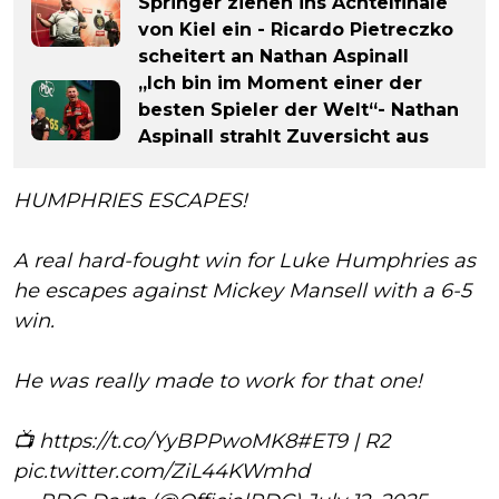
Springer ziehen ins Achtelfinale
von Kiel ein - Ricardo Pietreczko
scheitert an Nathan Aspinall
„Ich bin im Moment einer der
besten Spieler der Welt“- Nathan
Aspinall strahlt Zuversicht aus
HUMPHRIES ESCAPES!
A real hard-fought win for Luke Humphries as
he escapes against Mickey Mansell with a 6-5
win.
He was really made to work for that one!
📺
https://t.co/YyBPPwoMK8
#ET9
| R2
pic.twitter.com/ZiL44KWmhd