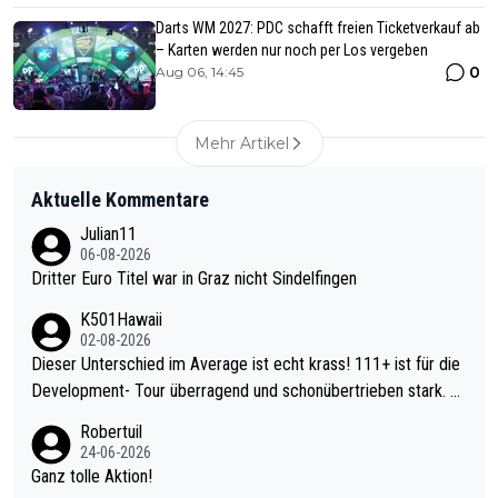
Darts WM 2027: PDC schafft freien Ticketverkauf ab
– Karten werden nur noch per Los vergeben
0
Aug 06, 14:45
Mehr Artikel
Aktuelle Kommentare
Julian11
06-08-2026
Dritter Euro Titel war in Graz nicht Sindelfingen
K501Hawaii
02-08-2026
Dieser Unterschied im Average ist echt krass! 111+ ist für die
Development- Tour überragend und schonübertrieben stark. U
nter 60 im Ave dagegen eigentlich schon zu schwach - gerade
Robertuil
mal 40+ erst recht. Da gewinnst keinen Blumentopf - ist ja noc
24-06-2026
h krasser wie ein Pokalspiel eines Kreisligisten vs einem Bund
Ganz tolle Aktion!
esligisten.