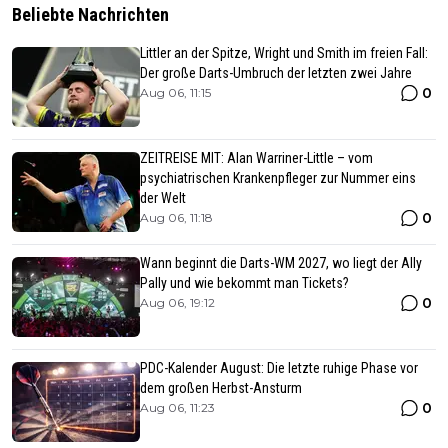
Beliebte Nachrichten
Littler an der Spitze, Wright und Smith im freien Fall:
Der große Darts-Umbruch der letzten zwei Jahre
0
Aug 06, 11:15
ZEITREISE MIT: Alan Warriner-Little – vom
psychiatrischen Krankenpfleger zur Nummer eins
der Welt
0
Aug 06, 11:18
Wann beginnt die Darts-WM 2027, wo liegt der Ally
Pally und wie bekommt man Tickets?
0
Aug 06, 19:12
PDC-Kalender August: Die letzte ruhige Phase vor
dem großen Herbst-Ansturm
0
Aug 06, 11:23