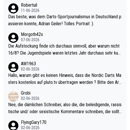
Robertuil
11-06-2026
Das beste, was dem Darts-Sportjournalismus in Deutschland p
assieren konnte, Adrian Geiler! Tolles Portrait :).
Morgoth42x
07-06-2026
Die Aufstockung finde ich durchaus sinnvoll, aber warum nicht
16/8? Die Jugendspiele waren letztes Jahr durchaus sehr kurz
weilig und besser anzuschauen, als manch Erwachsenenspiel.
AW1963
Allerdings ist Mitchell Lawrie als Nummer 1 der Welt eh qualifi
02-06-2026
ziert. Somit ändert die automatische Qualifikation des Weltmei
Hallo, warum gibt es keinen Hinweis, dass die Nordic Darts Ma
sters erstmal nichts. Ich denke sie wollen damit für nächstes J
sters kostenlos auf pluto.tv übertragen werden ? Bitte den Arti
ahr vorsorgen, denn da ist er alt genug für die PDC und wird w
kel aktualisieren, danke!
Grobi
ohl wenig WDF Turniere spielen. Dies war bei Archie Self letzt
02-06-2026
es Jahr der Fall. Er musste als amtierender Weltmeister durch
Nee, die dämlichen Schreiber, also die, die beleidigende, rassis
den Qualifier und ich glaube kaum, dass Mitchel sich das (in Ve
tische und/ oder sexistische Kommentare schreiben, die sollte
gas) antun würde, wenn er doch eigentlich die PDC-WM als Zi
n das einfach mal bleiben lassen. Sollten besser mal ihr eigene
FlyingGary170
el hat.
s Leben in den Griff kriegen. Nur eins wundert mich: Luke Little
02-06-2026