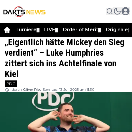
Turniere
LIVE
Order of Merit
Originale
▼
▼
▼
▼
„Eigentlich hätte Mickey den Sieg
verdient“ – Luke Humphries
zittert sich ins Achtelfinale von
Kiel
PDC
durch
Oliver Ried
Sonntag, 13 Juli 2025 um 11:30