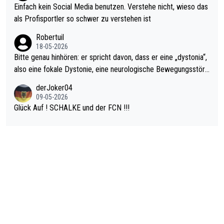
r war doch neulich erst derjenige, der über Social Media GvV p
Einfach kein Social Media benutzen. Verstehe nicht, wieso das
rovoziert hat. Und Littlers Mutter schießt öfters mal gegen Ric
als Profisportler so schwer zu verstehen ist
ardo Pietreczko auf Social Media. Hmmmm. Finde den Fehler!
Robertuil
18-05-2026
Bitte genau hinhören: er spricht davon, dass er eine „dystonia“,
also eine fokale Dystonie, eine neurologische Bewegungsstöru
ng, bei der unkontrolliert Bewegungen und Krämpfe erzeugt w
derJoker04
erden, im Arm hat. Und, dass Medikamente ihm helfen! Ich glau
09-05-2026
be immer noch, dass sehr viele der Dartits-Fälle fälschlich psy
Glück Auf ! SCHALKE und der FCN !!!
chologisiert werden und eigentlich fokale Dystonien sind. Und
diese könnten teils wirksam behandelt werden! Dafür müsste
man nur zum Neurologen und nicht zum Mentaltrainer gehen…