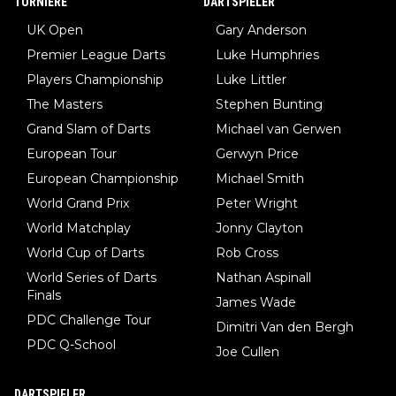
TURNIERE
DARTSPIELER
UK Open
Gary Anderson
Premier League Darts
Luke Humphries
Players Championship
Luke Littler
The Masters
Stephen Bunting
Grand Slam of Darts
Michael van Gerwen
European Tour
Gerwyn Price
European Championship
Michael Smith
World Grand Prix
Peter Wright
World Matchplay
Jonny Clayton
World Cup of Darts
Rob Cross
World Series of Darts
Nathan Aspinall
Finals
James Wade
PDC Challenge Tour
Dimitri Van den Bergh
PDC Q-School
Joe Cullen
DARTSPIELER