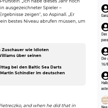
Prüfstein. „Ich habe dieses Jahr noch
nter 60 im
ein ausgezeichneter Spieler –
e mal 40+ er
Ergebnisse zeigen“, so Aspinall. „Er
och krasser wie ein Po
Ganz
ndes
v mein bestes Niveau abrufen müssen, um
Das 
pass
n Zuschauer wie Idioten
lliams über seinen
Die 
16/8? Die Jugendspiele waren letztes Jah
tag bei den Baltic Sea Darts
zwei
 Martin Schindler im deutschen
l. Allerdings ist Mitchell Lawrie als Nummer 1 der Welt eh quali
fizi
Hallo, warum gibt es keinen Hinweis, dass di
eisters erst
aste
s Ja
rtik
d wo
etzt
Pietreczko, and when he did that in
Nee,