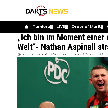
Turniere
LIVE
Order of Merit
▼
▼
▼
„Ich bin im Moment einer 
Welt“- Nathan Aspinall str
durch
Oliver Ried
Sonntag, 13 Juli 2025 um 9:00