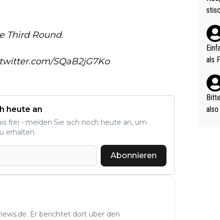
urch
stis
(in 
ten 
als Z
nes 
e Third Round.
ttle
Einf
vV p
als 
.twitter.com/SQaB2jG7Ko
n Ri
ehle
Bitt
h heute an
also
ung,
nis frei - melden Sie sich noch heute an, um
u erhalten.
werd
aube
Abonnieren
sych
d di
e ma
n…
news.de. Er berichtet dort über den