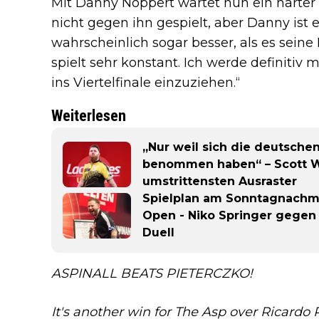
Mit Danny Noppert wartet nun ein harter 
nicht gegen ihn gespielt, aber Danny ist 
wahrscheinlich sogar besser, als es seine 
spielt sehr konstant. Ich werde definiti
ins Viertelfinale einzuziehen.“
Weiterlesen
„Nur weil sich die deutsche
benommen haben“ – Scott Wi
umstrittensten Ausraster
Spielplan am Sonntagnachmit
Open - Niko Springer gegen
Duell
ASPINALL BEATS PIETERCZKO!
It's another win for The Asp over Ricardo 