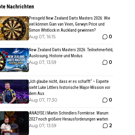
bte Nachrichten
Preisgeld New Zealand Darts Masters 2026: Wie
viel können Gian van Veen, Gerwyn Price und
Simon Whitlock in Auckland gewinnen?
0
Aug 07, 16:15
New Zealand Darts Masters 2026: Teilnehmerfeld,
Auslosung, Historie und Modus
0
Aug 07, 13:59
„Ich glaube nicht, dass er es schafft“ – Experte
sieht Luke Littlers historische Major-Mission vor
dem Aus
0
Aug 07, 17:30
ANALYSE | Martin Schindlers Formkrise: Warum
2027 noch größere Herausforderungen warten
2
Aug 07, 13:59