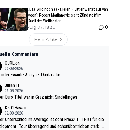
„Das wird noch eskalieren – Littler wartet auf van
Veen“: Robert Marijanovic sieht Zündstoff im
Duell der Weltbesten
0
Aug 07, 18:30
Mehr Artikel
uelle Kommentare
XJRLion
06-08-2026
interessante Analyse. Dank dafür.
Julian11
06-08-2026
ter Euro Titel war in Graz nicht Sindelfingen
K501Hawaii
02-08-2026
r Unterschied im Average ist echt krass! 111+ ist für die
lopment- Tour überragend und schonübertrieben stark. U