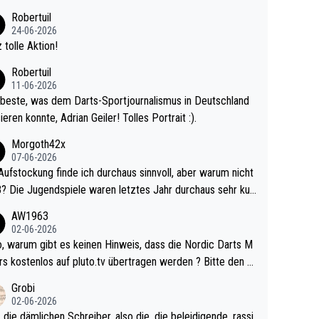
 Ave dagegen eigentlich schon zu schwach - gerad
Robertuil
st recht. Da gewinnst keinen Blumentopf - ist ja n
24-06-2026
kalspiel eines Kreisligisten vs einem Bu
 tolle Aktion!
ligisten.
Robertuil
11-06-2026
beste, was dem Darts-Sportjournalismus in Deutschland
ieren konnte, Adrian Geiler! Tolles Portrait :).
Morgoth42x
07-06-2026
Aufstockung finde ich durchaus sinnvoll, aber warum nicht
r durchaus sehr kur
lig und besser anzuschauen, als manch Erwachsenenspie
AW1963
02-06-2026
ert. Somit ändert die automatische Qualifikation des Weltm
e Nordic Darts M
mal nichts. Ich denke sie wollen damit für nächste
rs kostenlos auf pluto.tv übertragen werden ? Bitte den A
hr vorsorgen, denn da ist er alt genug für die PDC und wir
el aktualisieren, danke!
Grobi
hl wenig WDF Turniere spielen. Dies war bei Archie Self l
02-06-2026
es Jahr der Fall. Er musste als amtierender Weltmeister d
 die dämlichen Schreiber, also die, die beleidigende, rassi