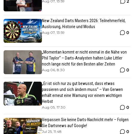
2
Aug 07, 13:59
New Zealand Darts Masters 2026: Teilnehmerfeld,
Auslosung, Historie und Modus
0
Aug 07, 13:59
„Momentan kommt er nicht einmal in die Nähe von
Phil Taylor“ – Darts-Analysten halten Luke Littler
noch lange nicht für den Besten aller Zeiten
0
Aug 06, 8:30
„Er ist sich nur zu gut bewusst, dass etwas
passieren und sich ändern muss“ – Van Gerwen
erhält erneut eine Warnung vor einem wichtigen
Herbst
0
Aug 05, 17:30
Verpassen Sie keine Darts-Nachricht mehr – Folgen
Sie Dartsnews auf Google!
0
Jul 25, 11:48