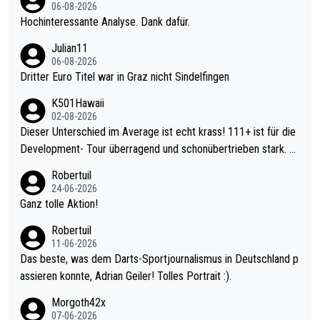
06-08-2026
Hochinteressante Analyse. Dank dafür.
Julian11
06-08-2026
Dritter Euro Titel war in Graz nicht Sindelfingen
K501Hawaii
02-08-2026
Dieser Unterschied im Average ist echt krass! 111+ ist für die
Development- Tour überragend und schonübertrieben stark. U
nter 60 im Ave dagegen eigentlich schon zu schwach - gerade
Robertuil
mal 40+ erst recht. Da gewinnst keinen Blumentopf - ist ja noc
24-06-2026
h krasser wie ein Pokalspiel eines Kreisligisten vs einem Bund
Ganz tolle Aktion!
esligisten.
Robertuil
11-06-2026
Das beste, was dem Darts-Sportjournalismus in Deutschland p
assieren konnte, Adrian Geiler! Tolles Portrait :).
Morgoth42x
07-06-2026