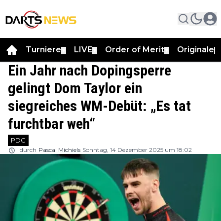
Turniere
LIVE
Order of Merit
Originale
▼
▼
▼
▼
Ein Jahr nach Dopingsperre
gelingt Dom Taylor ein
siegreiches WM-Debüt: „Es tat
furchtbar weh“
PDC
durch
Pascal Michiels
Sonntag, 14 Dezember 2025 um 18:02