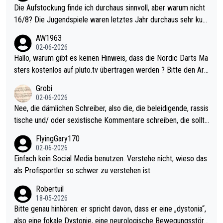
Die Aufstockung finde ich durchaus sinnvoll, aber warum nicht
16/8? Die Jugendspiele waren letztes Jahr durchaus sehr kurz
weilig und besser anzuschauen, als manch Erwachsenenspiel.
AW1963
Allerdings ist Mitchell Lawrie als Nummer 1 der Welt eh qualifi
02-06-2026
ziert. Somit ändert die automatische Qualifikation des Weltmei
Hallo, warum gibt es keinen Hinweis, dass die Nordic Darts Ma
sters erstmal nichts. Ich denke sie wollen damit für nächstes J
sters kostenlos auf pluto.tv übertragen werden ? Bitte den Arti
ahr vorsorgen, denn da ist er alt genug für die PDC und wird w
kel aktualisieren, danke!
Grobi
ohl wenig WDF Turniere spielen. Dies war bei Archie Self letzt
02-06-2026
es Jahr der Fall. Er musste als amtierender Weltmeister durch
Nee, die dämlichen Schreiber, also die, die beleidigende, rassis
den Qualifier und ich glaube kaum, dass Mitchel sich das (in Ve
tische und/ oder sexistische Kommentare schreiben, die sollte
gas) antun würde, wenn er doch eigentlich die PDC-WM als Zi
n das einfach mal bleiben lassen. Sollten besser mal ihr eigene
FlyingGary170
el hat.
s Leben in den Griff kriegen. Nur eins wundert mich: Luke Little
02-06-2026
r war doch neulich erst derjenige, der über Social Media GvV p
Einfach kein Social Media benutzen. Verstehe nicht, wieso das
rovoziert hat. Und Littlers Mutter schießt öfters mal gegen Ric
als Profisportler so schwer zu verstehen ist
ardo Pietreczko auf Social Media. Hmmmm. Finde den Fehler!
Robertuil
18-05-2026
Bitte genau hinhören: er spricht davon, dass er eine „dystonia“,
also eine fokale Dystonie, eine neurologische Bewegungsstöru