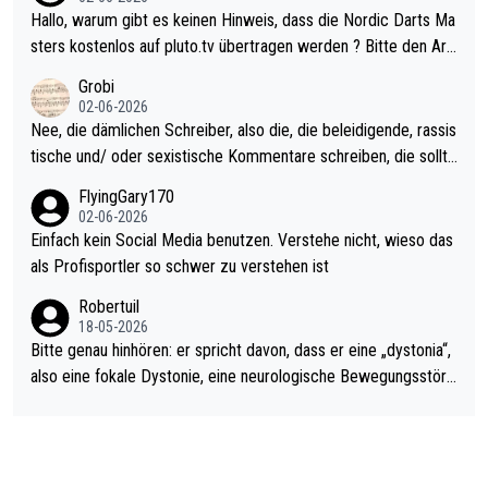
ziert. Somit ändert die automatische Qualifikation des Weltmei
Hallo, warum gibt es keinen Hinweis, dass die Nordic Darts Ma
sters erstmal nichts. Ich denke sie wollen damit für nächstes J
sters kostenlos auf pluto.tv übertragen werden ? Bitte den Arti
ahr vorsorgen, denn da ist er alt genug für die PDC und wird w
kel aktualisieren, danke!
Grobi
ohl wenig WDF Turniere spielen. Dies war bei Archie Self letzt
02-06-2026
es Jahr der Fall. Er musste als amtierender Weltmeister durch
Nee, die dämlichen Schreiber, also die, die beleidigende, rassis
den Qualifier und ich glaube kaum, dass Mitchel sich das (in Ve
tische und/ oder sexistische Kommentare schreiben, die sollte
gas) antun würde, wenn er doch eigentlich die PDC-WM als Zi
n das einfach mal bleiben lassen. Sollten besser mal ihr eigene
FlyingGary170
el hat.
s Leben in den Griff kriegen. Nur eins wundert mich: Luke Little
02-06-2026
r war doch neulich erst derjenige, der über Social Media GvV p
Einfach kein Social Media benutzen. Verstehe nicht, wieso das
rovoziert hat. Und Littlers Mutter schießt öfters mal gegen Ric
als Profisportler so schwer zu verstehen ist
ardo Pietreczko auf Social Media. Hmmmm. Finde den Fehler!
Robertuil
18-05-2026
Bitte genau hinhören: er spricht davon, dass er eine „dystonia“,
also eine fokale Dystonie, eine neurologische Bewegungsstöru
ng, bei der unkontrolliert Bewegungen und Krämpfe erzeugt w
erden, im Arm hat. Und, dass Medikamente ihm helfen! Ich glau
be immer noch, dass sehr viele der Dartits-Fälle fälschlich psy
chologisiert werden und eigentlich fokale Dystonien sind. Und