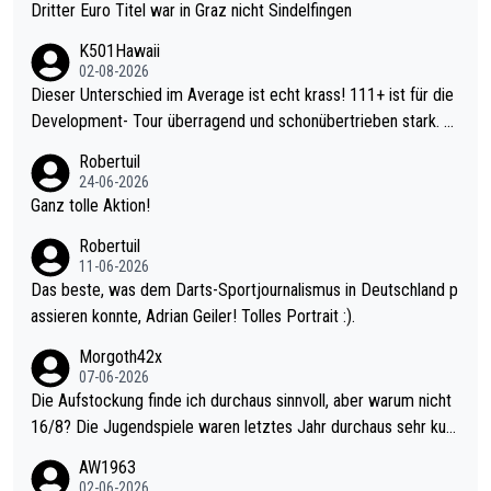
Dritter Euro Titel war in Graz nicht Sindelfingen
K501Hawaii
02-08-2026
Dieser Unterschied im Average ist echt krass! 111+ ist für die
Development- Tour überragend und schonübertrieben stark. U
nter 60 im Ave dagegen eigentlich schon zu schwach - gerade
Robertuil
mal 40+ erst recht. Da gewinnst keinen Blumentopf - ist ja noc
24-06-2026
h krasser wie ein Pokalspiel eines Kreisligisten vs einem Bund
Ganz tolle Aktion!
esligisten.
Robertuil
11-06-2026
Das beste, was dem Darts-Sportjournalismus in Deutschland p
assieren konnte, Adrian Geiler! Tolles Portrait :).
Morgoth42x
07-06-2026
Die Aufstockung finde ich durchaus sinnvoll, aber warum nicht
16/8? Die Jugendspiele waren letztes Jahr durchaus sehr kurz
weilig und besser anzuschauen, als manch Erwachsenenspiel.
AW1963
Allerdings ist Mitchell Lawrie als Nummer 1 der Welt eh qualifi
02-06-2026