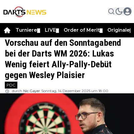
Turniere
LIVE
Order of Merit
Originale
▼
▼
▼
▼
Vorschau auf den Sonntagabend
bei der Darts WM 2026: Lukas
Wenig feiert Ally-Pally-Debüt
gegen Wesley Plaisier
PDC
durch
Nic Gayer
Sonntag, 14 Dezember 2025 um 18:00