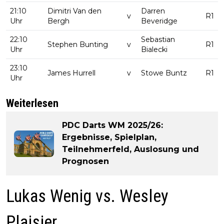
21:10
Dimitri Van den
Darren
v
R1
Uhr
Bergh
Beveridge
22:10
Sebastian
Stephen Bunting
v
R1
Uhr
Bialecki
23:10
James Hurrell
v
Stowe Buntz
R1
Uhr
Weiterlesen
PDC Darts WM 2025/26:
Ergebnisse, Spielplan,
Teilnehmerfeld, Auslosung und
Prognosen
Lukas Wenig vs. Wesley
Plaisier