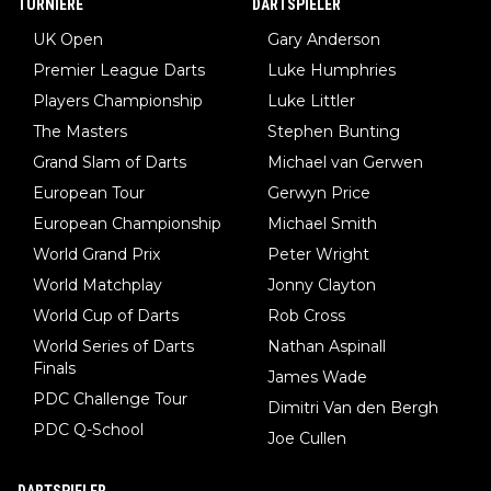
TURNIERE
DARTSPIELER
UK Open
Gary Anderson
Premier League Darts
Luke Humphries
Players Championship
Luke Littler
The Masters
Stephen Bunting
Grand Slam of Darts
Michael van Gerwen
European Tour
Gerwyn Price
European Championship
Michael Smith
World Grand Prix
Peter Wright
World Matchplay
Jonny Clayton
World Cup of Darts
Rob Cross
World Series of Darts
Nathan Aspinall
Finals
James Wade
PDC Challenge Tour
Dimitri Van den Bergh
PDC Q-School
Joe Cullen
DARTSPIELER