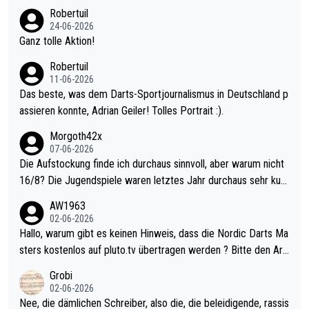
nter 60 im Ave dagegen eigentlich schon zu schwach - gerade
Robertuil
mal 40+ erst recht. Da gewinnst keinen Blumentopf - ist ja noc
24-06-2026
h krasser wie ein Pokalspiel eines Kreisligisten vs einem Bund
Ganz tolle Aktion!
esligisten.
Robertuil
11-06-2026
Das beste, was dem Darts-Sportjournalismus in Deutschland p
assieren konnte, Adrian Geiler! Tolles Portrait :).
Morgoth42x
07-06-2026
Die Aufstockung finde ich durchaus sinnvoll, aber warum nicht
16/8? Die Jugendspiele waren letztes Jahr durchaus sehr kurz
weilig und besser anzuschauen, als manch Erwachsenenspiel.
AW1963
Allerdings ist Mitchell Lawrie als Nummer 1 der Welt eh qualifi
02-06-2026
ziert. Somit ändert die automatische Qualifikation des Weltmei
Hallo, warum gibt es keinen Hinweis, dass die Nordic Darts Ma
sters erstmal nichts. Ich denke sie wollen damit für nächstes J
sters kostenlos auf pluto.tv übertragen werden ? Bitte den Arti
ahr vorsorgen, denn da ist er alt genug für die PDC und wird w
kel aktualisieren, danke!
Grobi
ohl wenig WDF Turniere spielen. Dies war bei Archie Self letzt
02-06-2026
es Jahr der Fall. Er musste als amtierender Weltmeister durch
Nee, die dämlichen Schreiber, also die, die beleidigende, rassis