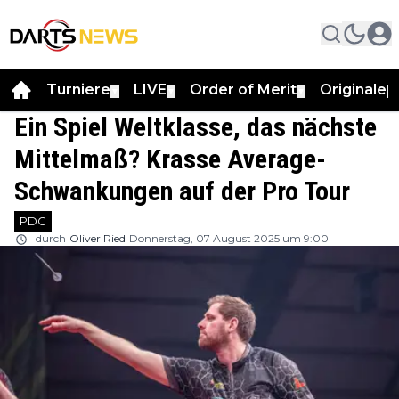
Turniere
LIVE
Order of Merit
Originale
▼
▼
▼
▼
Ein Spiel Weltklasse, das nächste
Mittelmaß? Krasse Average-
Schwankungen auf der Pro Tour
PDC
durch
Oliver Ried
Donnerstag, 07 August 2025 um 9:00