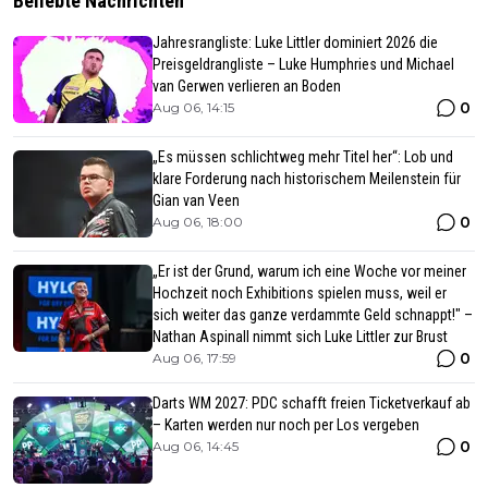
Beliebte Nachrichten
Jahresrangliste: Luke Littler dominiert 2026 die
Preisgeldrangliste – Luke Humphries und Michael
van Gerwen verlieren an Boden
0
Aug 06, 14:15
„Es müssen schlichtweg mehr Titel her“: Lob und
klare Forderung nach historischem Meilenstein für
Gian van Veen
0
Aug 06, 18:00
„Er ist der Grund, warum ich eine Woche vor meiner
Hochzeit noch Exhibitions spielen muss, weil er
sich weiter das ganze verdammte Geld schnappt!" –
Nathan Aspinall nimmt sich Luke Littler zur Brust
0
Aug 06, 17:59
Darts WM 2027: PDC schafft freien Ticketverkauf ab
– Karten werden nur noch per Los vergeben
0
Aug 06, 14:45