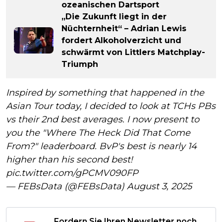
ozeanischen Dartsport
„Die Zukunft liegt in der
Nüchternheit“ – Adrian Lewis
fordert Alkoholverzicht und
schwärmt von Littlers Matchplay-
Triumph
Inspired by something that happened in the
Asian Tour today, I decided to look at TCHs PBs
vs their 2nd best averages. I now present to
you the "Where The Heck Did That Come
From?" leaderboard. BvP's best is nearly 14
higher than his second best!
pic.twitter.com/gPCMV090FP
— FEBsData (@FEBsData)
August 3, 2025
Fordern Sie Ihren Newsletter noch