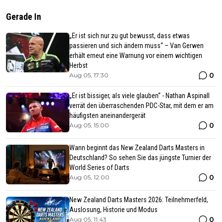
Gerade In
„Er ist sich nur zu gut bewusst, dass etwas
passieren und sich ändern muss“ – Van Gerwen
erhält erneut eine Warnung vor einem wichtigen
Herbst
0
Aug 05, 17:30
„Er ist bissiger, als viele glauben“ - Nathan Aspinall
verrät den überraschenden PDC-Star, mit dem er am
häufigsten aneinandergerät
0
Aug 05, 15:00
Wann beginnt das New Zealand Darts Masters in
Deutschland? So sehen Sie das jüngste Turnier der
World Series of Darts
0
Aug 05, 12:00
New Zealand Darts Masters 2026: Teilnehmerfeld,
Auslosung, Historie und Modus
0
Aug 05, 11:43