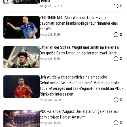
Herbst
0
Aug 05, 17:30
ZEITREISE MIT: Alan Warriner-Little – vom
psychiatrischen Krankenpfleger zur Nummer eins
der Welt
0
Aug 06, 11:18
Littler an der Spitze, Wright und Smith im freien Fall:
Der große Darts-Umbruch der letzten zwei Jahre
0
Aug 06, 11:15
„Ich würde wahrscheinlich eine erhebliche
Gehaltseinbuße in Kauf nehmen“: Matt Edgar trotz
100er-Averages und Las-Vegas-Finale nicht an PDC-
Rückkehr interessiert
0
Aug 05, 16:00
PDC-Kalender August: Die letzte ruhige Phase vor
dem großen Herbst-Ansturm
0
Aug 06, 11:23