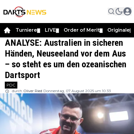
Turniere
LIVE
Order of Merit
Originale
▼
▼
▼
▼
ANALYSE: Australien in sicheren
Händen, Neuseeland vor dem Aus
– so steht es um den ozeanischen
Dartsport
PDC
durch
Oliver Ried
Donnerstag, 07 August 2025 um 10:33