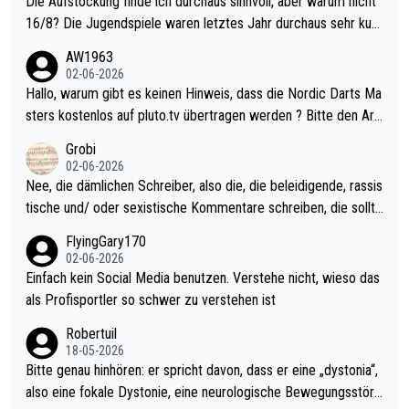
Die Aufstockung finde ich durchaus sinnvoll, aber warum nicht
16/8? Die Jugendspiele waren letztes Jahr durchaus sehr kurz
weilig und besser anzuschauen, als manch Erwachsenenspiel.
AW1963
Allerdings ist Mitchell Lawrie als Nummer 1 der Welt eh qualifi
02-06-2026
ziert. Somit ändert die automatische Qualifikation des Weltmei
Hallo, warum gibt es keinen Hinweis, dass die Nordic Darts Ma
sters erstmal nichts. Ich denke sie wollen damit für nächstes J
sters kostenlos auf pluto.tv übertragen werden ? Bitte den Arti
ahr vorsorgen, denn da ist er alt genug für die PDC und wird w
kel aktualisieren, danke!
Grobi
ohl wenig WDF Turniere spielen. Dies war bei Archie Self letzt
02-06-2026
es Jahr der Fall. Er musste als amtierender Weltmeister durch
Nee, die dämlichen Schreiber, also die, die beleidigende, rassis
den Qualifier und ich glaube kaum, dass Mitchel sich das (in Ve
tische und/ oder sexistische Kommentare schreiben, die sollte
gas) antun würde, wenn er doch eigentlich die PDC-WM als Zi
n das einfach mal bleiben lassen. Sollten besser mal ihr eigene
FlyingGary170
el hat.
s Leben in den Griff kriegen. Nur eins wundert mich: Luke Little
02-06-2026
r war doch neulich erst derjenige, der über Social Media GvV p
Einfach kein Social Media benutzen. Verstehe nicht, wieso das
rovoziert hat. Und Littlers Mutter schießt öfters mal gegen Ric
als Profisportler so schwer zu verstehen ist
ardo Pietreczko auf Social Media. Hmmmm. Finde den Fehler!
Robertuil
18-05-2026
Bitte genau hinhören: er spricht davon, dass er eine „dystonia“,
also eine fokale Dystonie, eine neurologische Bewegungsstöru