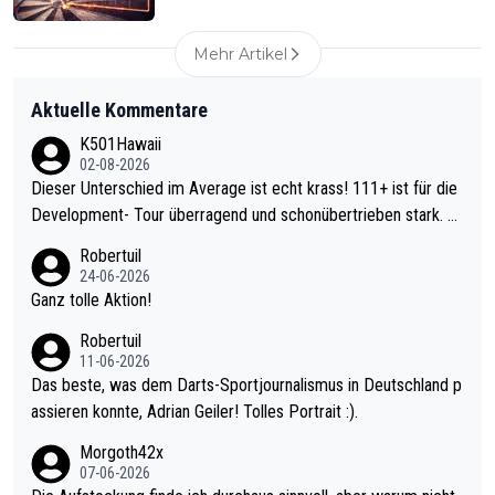
Mehr Artikel
Aktuelle Kommentare
K501Hawaii
02-08-2026
Dieser Unterschied im Average ist echt krass! 111+ ist für die
Development- Tour überragend und schonübertrieben stark. U
nter 60 im Ave dagegen eigentlich schon zu schwach - gerade
Robertuil
mal 40+ erst recht. Da gewinnst keinen Blumentopf - ist ja noc
24-06-2026
h krasser wie ein Pokalspiel eines Kreisligisten vs einem Bund
Ganz tolle Aktion!
esligisten.
Robertuil
11-06-2026
Das beste, was dem Darts-Sportjournalismus in Deutschland p
assieren konnte, Adrian Geiler! Tolles Portrait :).
Morgoth42x
07-06-2026