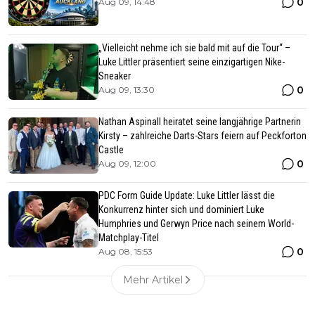
0
Aug 09, 14:48
„Vielleicht nehme ich sie bald mit auf die Tour“ –
Luke Littler präsentiert seine einzigartigen Nike-
Sneaker
0
Aug 09, 13:30
Nathan Aspinall heiratet seine langjährige Partnerin
Kirsty – zahlreiche Darts-Stars feiern auf Peckforton
Castle
0
Aug 09, 12:00
PDC Form Guide Update: Luke Littler lässt die
Konkurrenz hinter sich und dominiert Luke
Humphries und Gerwyn Price nach seinem World-
Matchplay-Titel
0
Aug 08, 15:53
Mehr Artikel