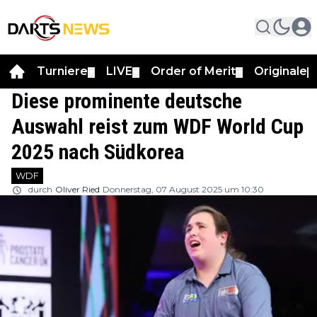
Turniere
LIVE
Order of Merit
Originale
▼
▼
▼
▼
Diese prominente deutsche
Auswahl reist zum WDF World Cup
2025 nach Südkorea
WDF
durch
Oliver Ried
Donnerstag, 07 August 2025 um 10:30