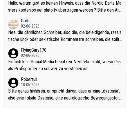
ziert. Somit ändert die automatische Qualifikation des Weltmei
Hallo, warum gibt es keinen Hinweis, dass die Nordic Darts Ma
sters erstmal nichts. Ich denke sie wollen damit für nächstes J
sters kostenlos auf pluto.tv übertragen werden ? Bitte den Arti
ahr vorsorgen, denn da ist er alt genug für die PDC und wird w
kel aktualisieren, danke!
Grobi
ohl wenig WDF Turniere spielen. Dies war bei Archie Self letzt
02-06-2026
es Jahr der Fall. Er musste als amtierender Weltmeister durch
Nee, die dämlichen Schreiber, also die, die beleidigende, rassis
den Qualifier und ich glaube kaum, dass Mitchel sich das (in Ve
tische und/ oder sexistische Kommentare schreiben, die sollte
gas) antun würde, wenn er doch eigentlich die PDC-WM als Zi
n das einfach mal bleiben lassen. Sollten besser mal ihr eigene
FlyingGary170
el hat.
s Leben in den Griff kriegen. Nur eins wundert mich: Luke Little
02-06-2026
r war doch neulich erst derjenige, der über Social Media GvV p
Einfach kein Social Media benutzen. Verstehe nicht, wieso das
rovoziert hat. Und Littlers Mutter schießt öfters mal gegen Ric
als Profisportler so schwer zu verstehen ist
ardo Pietreczko auf Social Media. Hmmmm. Finde den Fehler!
Robertuil
18-05-2026
Bitte genau hinhören: er spricht davon, dass er eine „dystonia“,
also eine fokale Dystonie, eine neurologische Bewegungsstöru
ng, bei der unkontrolliert Bewegungen und Krämpfe erzeugt w
erden, im Arm hat. Und, dass Medikamente ihm helfen! Ich glau
be immer noch, dass sehr viele der Dartits-Fälle fälschlich psy
chologisiert werden und eigentlich fokale Dystonien sind. Und