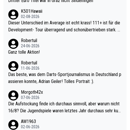
Dritter Euro Titel war in Graz nicht Sindelfingen
K501Hawaii
02-08-2026
Dieser Unterschied im Average ist echt krass! 111+ ist für die
Development- Tour überragend und schonübertrieben stark. U
nter 60 im Ave dagegen eigentlich schon zu schwach - gerade
Robertuil
mal 40+ erst recht. Da gewinnst keinen Blumentopf - ist ja noc
24-06-2026
h krasser wie ein Pokalspiel eines Kreisligisten vs einem Bund
Ganz tolle Aktion!
esligisten.
Robertuil
11-06-2026
Das beste, was dem Darts-Sportjournalismus in Deutschland p
assieren konnte, Adrian Geiler! Tolles Portrait :).
Morgoth42x
07-06-2026
Die Aufstockung finde ich durchaus sinnvoll, aber warum nicht
16/8? Die Jugendspiele waren letztes Jahr durchaus sehr kurz
weilig und besser anzuschauen, als manch Erwachsenenspiel.
AW1963
Allerdings ist Mitchell Lawrie als Nummer 1 der Welt eh qualifi
02-06-2026