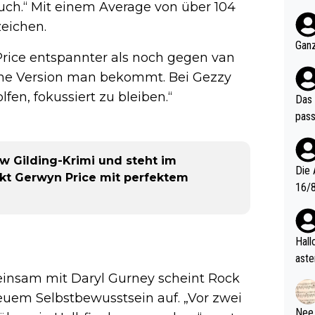
auch.“ Mit einem Average von über 104
nter 60 im
e mal 40+ er
zeichen.
och krasser wie ein Po
Ganz
n Price entspannter als noch gegen van
ndes
che Version man bekommt. Bei Gezzy
en, fokussiert zu bleiben.“
Das 
pass
ew Gilding-Krimi und steht im
Die 
ckt Gerwyn Price mit perfektem
16/8? Die Jugendspiele waren letztes Jah
zwei
l. Allerdings ist Mitchell Lawrie als Nummer 1 der Welt eh quali
fizi
Hallo, warum gibt es keinen Hinweis, dass di
eisters erst
aste
s Ja
rtik
insam mit Daryl Gurney scheint Rock
d wo
neuem Selbstbewusstsein auf. „Vor zwei
etzt
Nee,