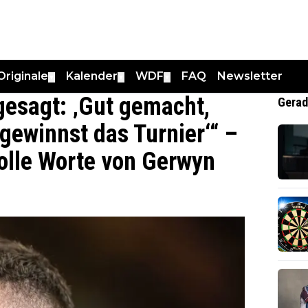
Originale
Kalender
WDF
FAQ
Newsletter
▼
▼
▼
gesagt: ‚Gut gemacht,
Gerad
gewinnst das Turnier‘“ –
olle Worte von Gerwyn