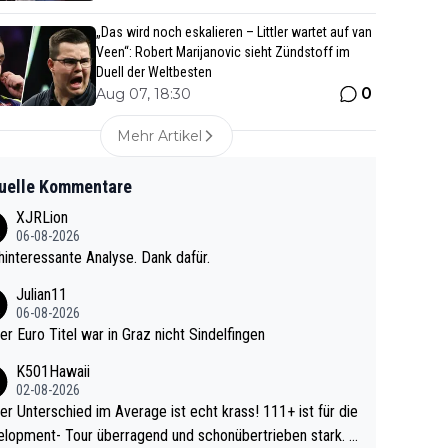
„Das wird noch eskalieren – Littler wartet auf van
Veen“: Robert Marijanovic sieht Zündstoff im
Duell der Weltbesten
0
Aug 07, 18:30
Mehr Artikel
uelle Kommentare
XJRLion
06-08-2026
interessante Analyse. Dank dafür.
Julian11
06-08-2026
ter Euro Titel war in Graz nicht Sindelfingen
K501Hawaii
02-08-2026
r Unterschied im Average ist echt krass! 111+ ist für die
lopment- Tour überragend und schonübertrieben stark. U