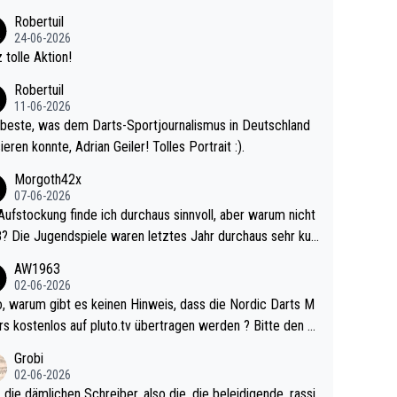
 Ave dagegen eigentlich schon zu schwach - gerad
Robertuil
st recht. Da gewinnst keinen Blumentopf - ist ja n
24-06-2026
kalspiel eines Kreisligisten vs einem Bu
 tolle Aktion!
ligisten.
Robertuil
11-06-2026
beste, was dem Darts-Sportjournalismus in Deutschland
ieren konnte, Adrian Geiler! Tolles Portrait :).
Morgoth42x
07-06-2026
Aufstockung finde ich durchaus sinnvoll, aber warum nicht
r durchaus sehr kur
lig und besser anzuschauen, als manch Erwachsenenspie
AW1963
02-06-2026
ert. Somit ändert die automatische Qualifikation des Weltm
e Nordic Darts M
mal nichts. Ich denke sie wollen damit für nächste
rs kostenlos auf pluto.tv übertragen werden ? Bitte den A
hr vorsorgen, denn da ist er alt genug für die PDC und wir
el aktualisieren, danke!
Grobi
hl wenig WDF Turniere spielen. Dies war bei Archie Self l
02-06-2026
es Jahr der Fall. Er musste als amtierender Weltmeister d
 die dämlichen Schreiber, also die, die beleidigende, rassi