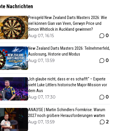
bte Nachrichten
Preisgeld New Zealand Darts Masters 2026: Wie
viel können Gian van Veen, Gerwyn Price und
Simon Whitlock in Auckland gewinnen?
0
Aug 07, 16:15
New Zealand Darts Masters 2026: Teilnehmerfeld,
Auslosung, Historie und Modus
0
Aug 07, 13:59
„Ich glaube nicht, dass er es schafft“ – Experte
sieht Luke Littlers historische Major-Mission vor
dem Aus
0
Aug 07, 17:30
ANALYSE | Martin Schindlers Formkrise: Warum
2027 noch größere Herausforderungen warten
2
Aug 07, 13:59