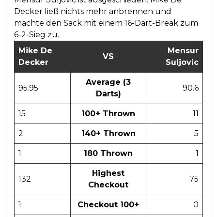
Decker ließ nichts mehr anbrennen und
machte den Sack mit einem 16-Dart-Break zum
6-2-Sieg zu.
Mike De
Mensur
VS
Decker
Suljovic
Average (3
95.95
90.6
Darts)
15
100+ Thrown
11
2
140+ Thrown
5
1
180 Thrown
1
Highest
132
75
Checkout
1
Checkout 100+
0