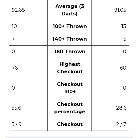
Average (3
92.68
91.05
Darts)
10
100+ Thrown
13
7
140+ Thrown
5
0
180 Thrown
0
Highest
76
60
Checkout
Checkout
0
0
100+
Checkout
55.6
28.6
percentage
5 / 9
Checkout
2 / 7