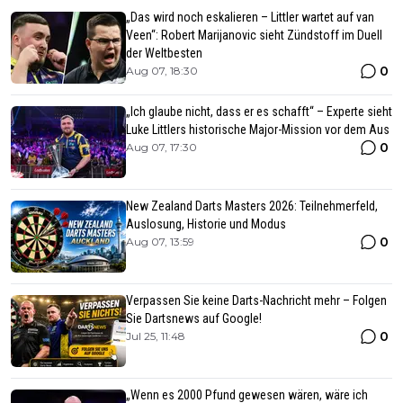
„Das wird noch eskalieren – Littler wartet auf van
Veen“: Robert Marijanovic sieht Zündstoff im Duell
der Weltbesten
0
Aug 07, 18:30
„Ich glaube nicht, dass er es schafft“ – Experte sieht
Luke Littlers historische Major-Mission vor dem Aus
0
Aug 07, 17:30
New Zealand Darts Masters 2026: Teilnehmerfeld,
Auslosung, Historie und Modus
0
Aug 07, 13:59
Verpassen Sie keine Darts-Nachricht mehr – Folgen
Sie Dartsnews auf Google!
0
Jul 25, 11:48
„Wenn es 2000 Pfund gewesen wären, wäre ich