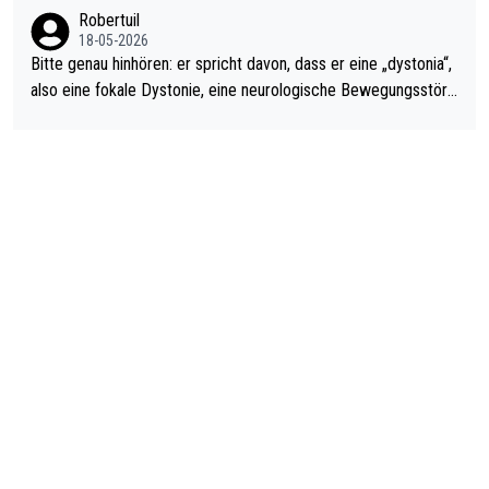
ardo Pietreczko auf Social Media. Hmmmm. Finde den Fehler!
Robertuil
18-05-2026
Bitte genau hinhören: er spricht davon, dass er eine „dystonia“,
also eine fokale Dystonie, eine neurologische Bewegungsstöru
ng, bei der unkontrolliert Bewegungen und Krämpfe erzeugt w
erden, im Arm hat. Und, dass Medikamente ihm helfen! Ich glau
be immer noch, dass sehr viele der Dartits-Fälle fälschlich psy
chologisiert werden und eigentlich fokale Dystonien sind. Und
diese könnten teils wirksam behandelt werden! Dafür müsste
man nur zum Neurologen und nicht zum Mentaltrainer gehen…