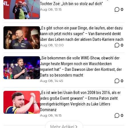
Tochter Zoë: „Ich bin so stolz auf dich“
0
Aug 08, 13:15
„Es gibt schon ein paar Dinge, die laufen, aber dazu
kann ich jetzt nichts sagen“ – Van Barneveld denkt
über das Leben nach der aktiven Darts-Karriere nach
0
Aug 08, 12:00
„Sie bekommen die volle WWE-Show, obwohl der
Junge heute Morgen noch ein Waschbecken
repariert hat“ – Dan Dawson über den Kontrast, der
Darts so besonders macht
0
Aug 08, 14:45
„Es ist wie bei Usain Bolt von 2008 bis 2016, als er
jedes große Event gewann" – Emma Paton zieht
prestigeträchtigen Vergleich zu Luke Littlers
Dominanz
0
Aug 08, 16:15
Mehr Artikel