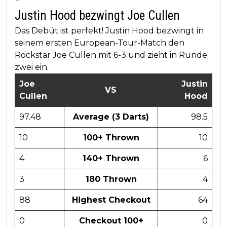
Justin Hood bezwingt Joe Cullen
Das Debüt ist perfekt! Justin Hood bezwingt in
seinem ersten European-Tour-Match den
Rockstar Joe Cullen mit 6-3 und zieht in Runde
zwei ein.
Joe
Justin
VS
Cullen
Hood
97.48
Average (3 Darts)
98.5
10
100+ Thrown
10
4
140+ Thrown
6
3
180 Thrown
4
88
Highest Checkout
64
0
Checkout 100+
0