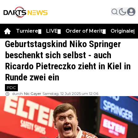
Turniere
LIVE
Order of Merit
Originale
▼
▼
▼
▼
Geburtstagskind Niko Springer
beschenkt sich selbst - auch
Ricardo Pietreczko zieht in Kiel in
Runde zwei ein
PDC
durch
Nic Gayer
Samstag, 12 Juli 2025 um 12:06