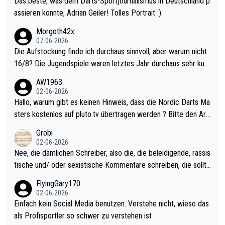
Das beste, was dem Darts-Sportjournalismus in Deutschland p
assieren konnte, Adrian Geiler! Tolles Portrait :).
Morgoth42x
07-06-2026
Die Aufstockung finde ich durchaus sinnvoll, aber warum nicht
16/8? Die Jugendspiele waren letztes Jahr durchaus sehr kurz
weilig und besser anzuschauen, als manch Erwachsenenspiel.
AW1963
Allerdings ist Mitchell Lawrie als Nummer 1 der Welt eh qualifi
02-06-2026
ziert. Somit ändert die automatische Qualifikation des Weltmei
Hallo, warum gibt es keinen Hinweis, dass die Nordic Darts Ma
sters erstmal nichts. Ich denke sie wollen damit für nächstes J
sters kostenlos auf pluto.tv übertragen werden ? Bitte den Arti
ahr vorsorgen, denn da ist er alt genug für die PDC und wird w
kel aktualisieren, danke!
Grobi
ohl wenig WDF Turniere spielen. Dies war bei Archie Self letzt
02-06-2026
es Jahr der Fall. Er musste als amtierender Weltmeister durch
Nee, die dämlichen Schreiber, also die, die beleidigende, rassis
den Qualifier und ich glaube kaum, dass Mitchel sich das (in Ve
tische und/ oder sexistische Kommentare schreiben, die sollte
gas) antun würde, wenn er doch eigentlich die PDC-WM als Zi
n das einfach mal bleiben lassen. Sollten besser mal ihr eigene
FlyingGary170
el hat.
s Leben in den Griff kriegen. Nur eins wundert mich: Luke Little
02-06-2026
r war doch neulich erst derjenige, der über Social Media GvV p
Einfach kein Social Media benutzen. Verstehe nicht, wieso das
rovoziert hat. Und Littlers Mutter schießt öfters mal gegen Ric
als Profisportler so schwer zu verstehen ist