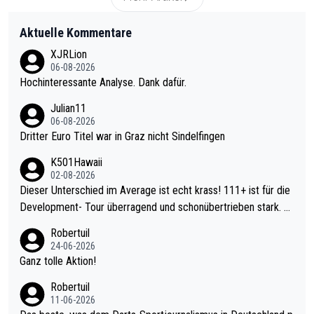
Aktuelle Kommentare
XJRLion
06-08-2026
Hochinteressante Analyse. Dank dafür.
Julian11
06-08-2026
Dritter Euro Titel war in Graz nicht Sindelfingen
K501Hawaii
02-08-2026
Dieser Unterschied im Average ist echt krass! 111+ ist für die
Development- Tour überragend und schonübertrieben stark. U
nter 60 im Ave dagegen eigentlich schon zu schwach - gerade
Robertuil
mal 40+ erst recht. Da gewinnst keinen Blumentopf - ist ja noc
24-06-2026
h krasser wie ein Pokalspiel eines Kreisligisten vs einem Bund
Ganz tolle Aktion!
esligisten.
Robertuil
11-06-2026